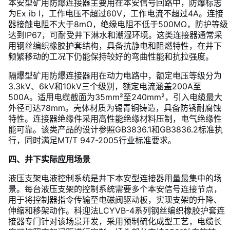
本安型矿用防爆连接器主要用在本安信号回路中，防爆标志
为Ex ib I，工作电压不超过60V，工作电流不超过4A。连接
器接触电阻不大于8mΩ，绝缘电阻不低于500MΩ，防护等级
达到IP67，可耐受井下淋水和潮湿环境。这类连接器通常采
用钢丝编织橡胶护套结构，具备抗静电和阻燃特性，在井下
频繁移动的工况下仍能保持较好的弯曲性能和抗拉强度。
隔爆型矿用防爆连接器用在动力电路中，额定电压等级分为
3.3kV、6kV和10kV三个级别，额定电流涵盖200A至
500A。适用电缆截面为35mm²至240mm²，引入电缆最大
外径可达78mm。壳体材质为锡青铜铸造，具备防锈耐腐蚀
特性。连接器绝缘件采用高性能绝缘材料压制，电气绝缘性
能可靠。该类产品的设计参照GB3836.1和GB3836.2标准执
行，同时满足MT/T 947-2005行业标准要求。
四、井下实际应用场景
液压支架电液控制系统是井下本安型连接器用量最集中的场
景。每台液压支架的控制系统需要多个本安信号连接节点，
用于将控制器指令传输至电磁阀驱动板，实现支架的升降、
伸缩和移架动作。科迎法LCYVB-4系列钢丝编织橡胶护套连
接器专门针对该场景开发，采用预制硫化成型工艺，电缆长