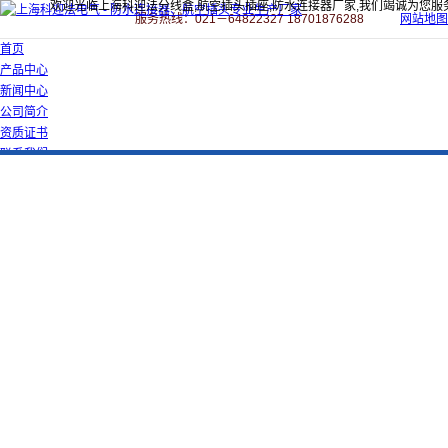
欢迎光临上海科迎法分线盒,航空插头插座,防水连接器厂家,我们竭诚为您服
服务热线：021－64822327 18701876288
网站地图
首页
产品中心
新闻中心
公司简介
资质证书
联系我们