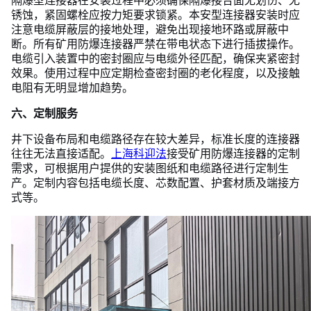
隔爆型连接器在安装过程中必须确保隔爆接合面无划伤、无
锈蚀，紧固螺栓应按力矩要求锁紧。本安型连接器安装时应
注意电缆屏蔽层的接地处理，避免出现接地环路或屏蔽中
断。所有矿用防爆连接器严禁在带电状态下进行插拔操作。
电缆引入装置中的密封圈应与电缆外径匹配，确保夹紧密封
效果。使用过程中应定期检查密封圈的老化程度，以及接触
电阻有无明显增加趋势。
六、定制服务
井下设备布局和电缆路径存在较大差异，标准长度的连接器
往往无法直接适配。
上海科迎法
接受矿用防爆连接器的定制
需求，可根据用户提供的安装图纸和电缆路径进行定制生
产。定制内容包括电缆长度、芯数配置、护套材质及端接方
式等。