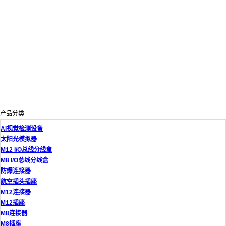
产品分类
AI视觉检测设备
太阳光模拟器
M12 I/O总线分线盒
M8 I/O总线分线盒
防爆连接器
航空插头插座
M12连接器
M12插座
M8连接器
M8插座