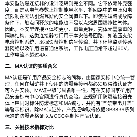
本安型防爆连接器的设计逻辑则完全不同。它不依赖外壳强
度，而是从电气参数上控制能量水平，将回路中的电压和电
流限制在无法引燃瓦斯的安全阈值以下。即使在短路或故障
条件下，触点间释放的电能也不足以点燃周围爆炸性气体。
因此，本安型连接器体积更小、重量更轻，壳体无需厚重的
隔爆结构。这类连接器专门用于本安信号回路，如液压支架
电液控制系统、采掘设备控制信号传输、井下环境监测传感
器网络以及矿用语音通信系统，工作电压通常不超过60V，
工作电流不超过4A。
二、MA认证的实质含义
MA认证是矿用产品安全标志的简称，由国家安标中心统一管
理，任何在煤矿井下使用的防爆连接器都必须取得该认证方
可入井安装。MA证书编号具备唯一性，可在安标国家矿用产
品安全标志中心官网进行真伪查验。正规矿用防爆连接器壳
体上应同时标注防爆标志和MA编号，并附有“严禁带电开盖”
等警示标识。除MA认证外，产品还需取得依据GB3836系列
标准的防爆合格证以及CCC强制性产品认证。
三、关键技术指标对比