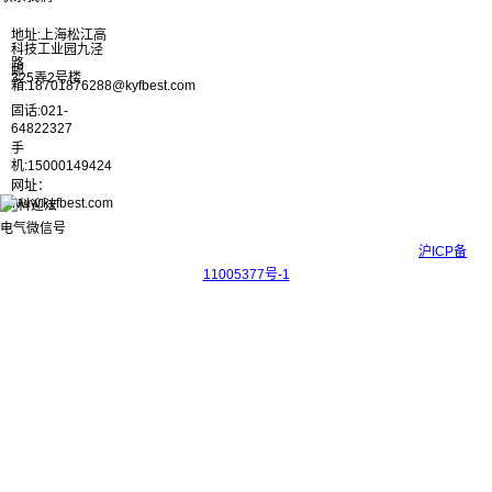
地址:上海松江高
科技工业园九泾
路
邮
325弄2号楼
箱:18701876288@kyfbest.com
固话:021-
64822327
手
机:15000149424
网址：
www.kyfbest.com
Copyright © 2017-2026 上海科迎法电气科技有限公司 ICP备案号：
沪ICP备
11005377号-1