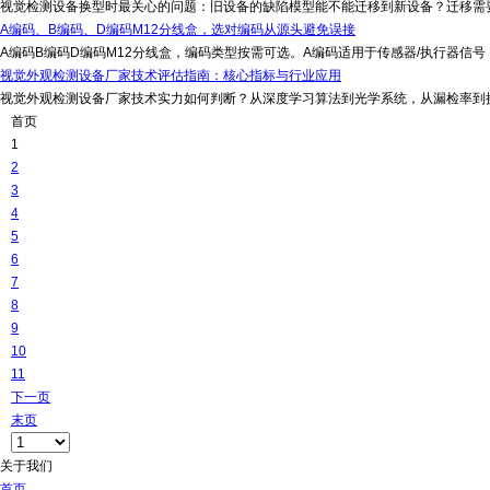
视觉检测设备换型时最关心的问题：旧设备的缺陷模型能不能迁移到新设备？迁移需要
A编码、B编码、D编码M12分线盒，选对编码从源头避免误接
A编码B编码D编码M12分线盒，编码类型按需可选。A编码适用于传感器/执行器信号，B编码用于Pr
视觉外观检测设备厂家技术评估指南：核心指标与行业应用
视觉外观检测设备厂家技术实力如何判断？从深度学习算法到光学系统，从漏检率到换产
首页
1
2
3
4
5
6
7
8
9
10
11
下一页
末页
关于我们
首页