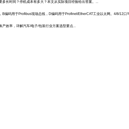
多长时间？停机成本有多大？本文从实际项目经验给出答案。...
ofibus现场总线，D编码用于Profinet/EtherCAT工业以太网。4/8/12口可选
效率，详解汽车/电子/包装行业方案选型要点...