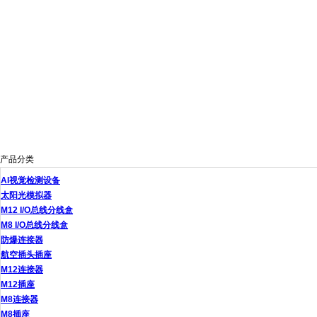
产品分类
AI视觉检测设备
太阳光模拟器
M12 I/O总线分线盒
M8 I/O总线分线盒
防爆连接器
航空插头插座
M12连接器
M12插座
M8连接器
M8插座