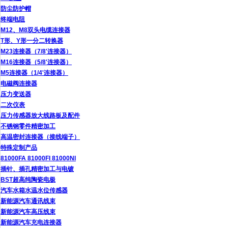
防尘防护帽
终端电阻
M12、M8双头电缆连接器
T形、Y形一分二转换器
M23连接器（7/8'连接器）
M16连接器（5/8'连接器）
M5连接器（1/4'连接器）
电磁阀连接器
压力变送器
二次仪表
压力传感器放大线路板及配件
不锈钢零件精密加工
高温密封连接器（接线端子）
特殊定制产品
81000FA 81000FI 81000NI
插针、插孔精密加工与电镀
BST超高纯陶瓷电极
汽车水箱水温水位传感器
新能源汽车通讯线束
新能源汽车高压线束
新能源汽车充电连接器