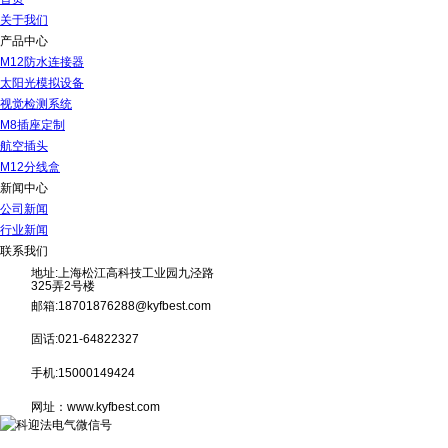
关于我们
产品中心
M12防水连接器
太阳光模拟设备
视觉检测系统
M8插座定制
航空插头
M12分线盒
新闻中心
公司新闻
行业新闻
联系我们
地址:上海松江高科技工业园九泾路
325弄2号楼
邮箱:18701876288@kyfbest.com
固话:021-64822327
手机:15000149424
网址：www.kyfbest.com
C