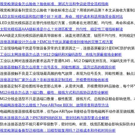
视觉检测设备怎么验收？验收标准、测试方法和争议处理全流程指南
视觉检测设备到货后怎么验收？验收标准怎么定？用谁的样品测？本文从验收方案制定
LED太阳光模拟器和氙灯哪个好？光谱、寿命、维护成本和适用场景全面对比
LED太阳光模拟器正在替代传统氙灯方案，但两者在光谱匹配、均匀性、寿命和成本上
太阳光模拟器AAA级标准是什么？光谱匹配度、均匀性、稳定性三项指标解读
AAA级是太阳光模拟器的最高等级标准，涵盖光谱匹配度、辐照不均匀性、时间稳定性
连接器屏蔽设计怎么做？EMC抗干扰从屏蔽搭接到接地的完整工程方案
工业现场电磁干扰是导致设备异常的主要原因之一，连接器屏蔽设计是EMC防护的第
工业以太网连接器怎么选？M12 D编码和X编码选型、布线与屏蔽接地全解析
工业以太网对连接器的要求远高于普通RJ45，M12 D编码支持百兆、X编码支持千
连接器接触不良怎么排查？信号丢失、间歇性断连、温升过高的根因分析
连接器接触不良是工业现场最高频的电气故障，表现为信号丢失、间歇性断连、触点温
连接器定制厂家怎么选？非标连接器定制流程、开模费用和验收标准
连接器定制不是给图纸等收货那么简单，从需求沟通、开模费用到样品验收，每个环节
M12分线盒怎么选？端口数、极性、接线方式和总线协议选型全解析
M12分线盒选型不只是选端口数量，极性配置、接线方式、总线协议都会影响使用。本
电磁阀连接器怎么接线？Type A和Type B区别、故障排查和选型方法
电磁阀连接器接线看似简单，但Type A和Type B接错会导致电磁阀不动作甚至烧线
防水连接器怎么选？IP67和IP68的区别、密封结构与选型要点全解析
防水连接器选型不能只看IP等级数字，密封结构、材质、线缆匹配都会影响实际防水效
视觉检测设备换型迁移指南：旧模型能复用吗？迁移成本和停机时间分析