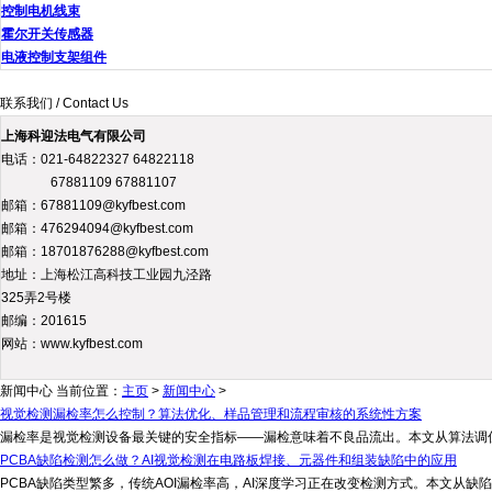
控制电机线束
霍尔开关传感器
电液控制支架组件
联系我们 / Contact Us
上海科迎法电气有限公司
电话：021-64822327 64822118
67881109 67881107
邮箱：67881109@kyfbest.com
邮箱：476294094@kyfbest.com
邮箱：18701876288@kyfbest.com
地址：上海松江高科技工业园九泾路
325弄2号楼
邮编：201615
网站：www.kyfbest.com
新闻中心
当前位置：
主页
>
新闻中心
>
视觉检测漏检率怎么控制？算法优化、样品管理和流程审核的系统性方案
漏检率是视觉检测设备最关键的安全指标——漏检意味着不良品流出。本文从算法调优
PCBA缺陷检测怎么做？AI视觉检测在电路板焊接、元器件和组装缺陷中的应用
PCBA缺陷类型繁多，传统AOI漏检率高，AI深度学习正在改变检测方式。本文从缺陷