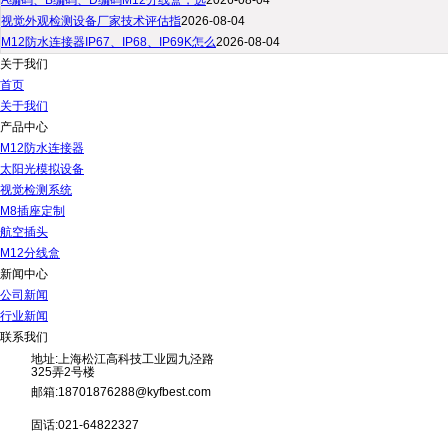
A编码、B编码、D编码M12分线盒，选
2026-08-04
视觉外观检测设备厂家技术评估指
2026-08-04
M12防水连接器IP67、IP68、IP69K怎么
2026-08-04
关于我们
首页
关于我们
产品中心
M12防水连接器
太阳光模拟设备
视觉检测系统
M8插座定制
航空插头
M12分线盒
新闻中心
公司新闻
行业新闻
联系我们
地址:上海松江高科技工业园九泾路
325弄2号楼
邮箱:18701876288@kyfbest.com
固话:021-64822327