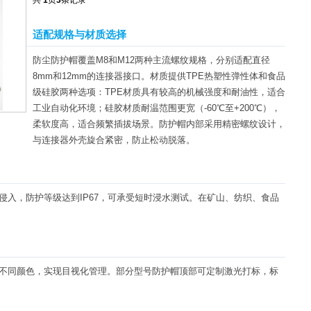
共
1
页
3
条记录
适配规格与材质选择
防尘防护帽覆盖M8和M12两种主流螺纹规格，分别适配直径
8mm和12mm的连接器接口。材质提供TPE热塑性弹性体和食品
级硅胶两种选项：TPE材质具有较高的机械强度和耐油性，适合
工业自动化环境；硅胶材质耐温范围更宽（-60℃至+200℃），
柔软度高，适合频繁插拔场景。防护帽内部采用精密螺纹设计，
与连接器外壳旋合紧密，防止松动脱落。
入，防护等级达到IP67，可承受短时浸水测试。在矿山、纺织、食品
不同颜色，实现目视化管理。部分型号防护帽顶部可定制激光打标，标