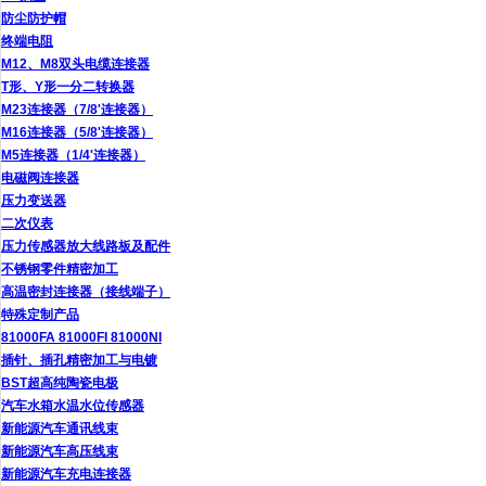
防尘防护帽
终端电阻
M12、M8双头电缆连接器
T形、Y形一分二转换器
M23连接器（7/8'连接器）
M16连接器（5/8'连接器）
M5连接器（1/4'连接器）
电磁阀连接器
压力变送器
二次仪表
压力传感器放大线路板及配件
不锈钢零件精密加工
高温密封连接器（接线端子）
特殊定制产品
81000FA 81000FI 81000NI
插针、插孔精密加工与电镀
BST超高纯陶瓷电极
汽车水箱水温水位传感器
新能源汽车通讯线束
新能源汽车高压线束
新能源汽车充电连接器