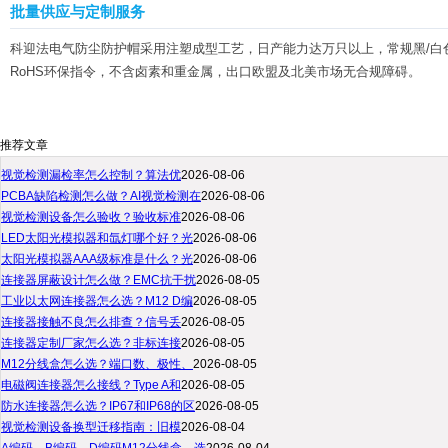
批量供应与定制服务
科迎法电气防尘防护帽采用注塑成型工艺，日产能力达万只以上，常规黑/白
RoHS环保指令，不含卤素和重金属，出口欧盟及北美市场无合规障碍。
推荐文章
视觉检测漏检率怎么控制？算法优
2026-08-06
PCBA缺陷检测怎么做？AI视觉检测在
2026-08-06
视觉检测设备怎么验收？验收标准
2026-08-06
LED太阳光模拟器和氙灯哪个好？光
2026-08-06
太阳光模拟器AAA级标准是什么？光
2026-08-06
连接器屏蔽设计怎么做？EMC抗干扰
2026-08-05
工业以太网连接器怎么选？M12 D编
2026-08-05
连接器接触不良怎么排查？信号丢
2026-08-05
连接器定制厂家怎么选？非标连接
2026-08-05
M12分线盒怎么选？端口数、极性、
2026-08-05
电磁阀连接器怎么接线？Type A和
2026-08-05
防水连接器怎么选？IP67和IP68的区
2026-08-05
视觉检测设备换型迁移指南：旧模
2026-08-04