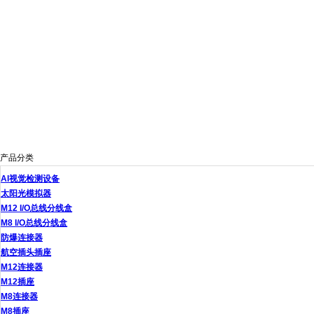
产品分类
AI视觉检测设备
太阳光模拟器
M12 I/O总线分线盒
M8 I/O总线分线盒
防爆连接器
航空插头插座
M12连接器
M12插座
M8连接器
M8插座