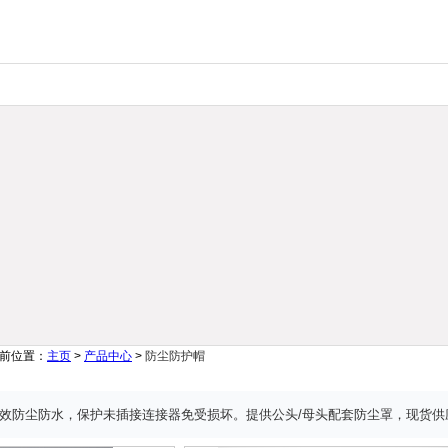
前位置：
主页
>
产品中心
>
防尘防护帽
等级，有效防尘防水，保护未插接连接器免受损坏。提供公头/母头配套防尘罩，现货