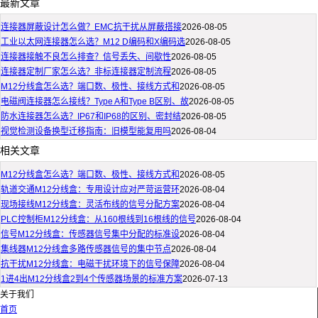
最新文章
连接器屏蔽设计怎么做？EMC抗干扰从屏蔽搭接
2026-08-05
工业以太网连接器怎么选？M12 D编码和X编码选
2026-08-05
连接器接触不良怎么排查？信号丢失、间歇性
2026-08-05
连接器定制厂家怎么选？非标连接器定制流程
2026-08-05
M12分线盒怎么选？端口数、极性、接线方式和
2026-08-05
电磁阀连接器怎么接线？Type A和Type B区别、故
2026-08-05
防水连接器怎么选？IP67和IP68的区别、密封结
2026-08-05
视觉检测设备换型迁移指南：旧模型能复用吗
2026-08-04
相关文章
M12分线盒怎么选？端口数、极性、接线方式和
2026-08-05
轨道交通M12分线盒：专用设计应对严苛运营环
2026-08-04
现场接线M12分线盒：灵活布线的信号分配方案
2026-08-04
PLC控制柜M12分线盒：从160根线到16根线的信号
2026-08-04
信号M12分线盒：传感器信号集中分配的标准设
2026-08-04
集线器M12分线盒多路传感器信号的集中节点
2026-08-04
抗干扰M12分线盒：电磁干扰环境下的信号保障
2026-08-04
1进4出M12分线盒2到4个传感器场景的标准方案
2026-07-13
关于我们
首页