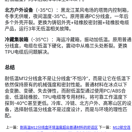
北方户外设备
（-35℃）：黑龙江某风电场的塔筒内控制箱，
冬季无供暖，夜间温度-35℃。原用普通PC分线盒，一年后
多个外壳开裂。更换为铸铝外壳+硅橡胶密封圈+硅橡胶电缆
产品，运行3年无低温相关故障。
冷藏集装箱
（-35℃）：海运冷藏箱，振动加低温。原用普通
分线盒，电缆在低温下硬化，震动中从格兰头处断裂。更换
TPU电缆后问题解决。
总结
耐低温M12分线盒不是让分线盒“不怕冷”，而是让它在低温下
依然保持原有的机械强度和密封性能。普通材料在冰点以下
会变脆、变硬、失去弹性，而耐低温型通过使用PC/ABS合
金、低温硅橡胶、TPU电缆等专用材料，将可靠工作温度下
探到-40℃甚至更低。冷库、冷链、北方户外、高寒山区的设
备，选择耐低温分线盒不是过度设计，而是与环境的理性匹
配。
上一篇：
耐高温M12分线盒环境温度超出普通材料的舒适区
下一篇：
M12航空连