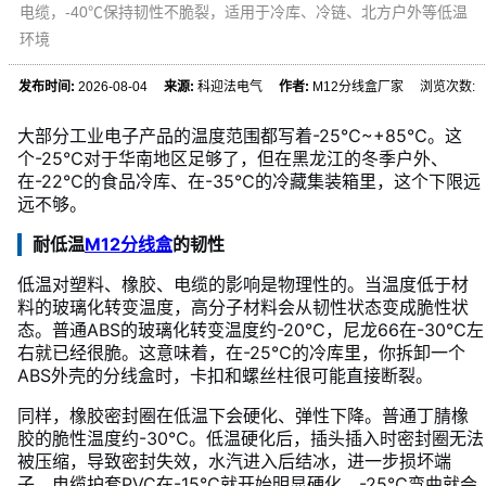
电缆，-40℃保持韧性不脆裂，适用于冷库、冷链、北方户外等低温
环境
发布时间:
2026-08-04
来源:
科迎法电气
作者:
M12分线盒厂家 浏览次数:
大部分工业电子产品的温度范围都写着-25℃~+85℃。这
个-25℃对于华南地区足够了，但在黑龙江的冬季户外、
在-22℃的食品冷库、在-35℃的冷藏集装箱里，这个下限远
远不够。
耐低温
M12分线盒
的韧性
低温对塑料、橡胶、电缆的影响是物理性的。当温度低于材
料的玻璃化转变温度，高分子材料会从韧性状态变成脆性状
态。普通ABS的玻璃化转变温度约-20℃，尼龙66在-30℃左
右就已经很脆。这意味着，在-25℃的冷库里，你拆卸一个
ABS外壳的分线盒时，卡扣和螺丝柱很可能直接断裂。
同样，橡胶密封圈在低温下会硬化、弹性下降。普通丁腈橡
胶的脆性温度约-30℃。低温硬化后，插头插入时密封圈无法
被压缩，导致密封失效，水汽进入后结冰，进一步损坏端
子。电缆护套PVC在-15℃就开始明显硬化，-25℃弯曲就会