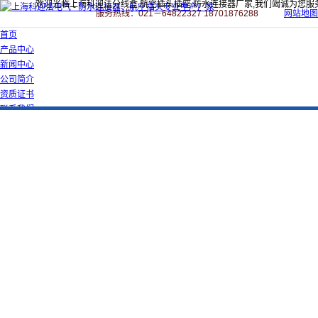
欢迎光临上海科迎法分线盒,航空插头插座,防水连接器厂家,我们竭诚为您服
服务热线：021－64822327 18701876288
网站地图
首页
产品中心
新闻中心
公司简介
资质证书
联系我们