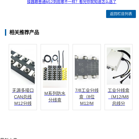
接器跟普通M12到底哪不一样？看完你就知道怎么选了
返回栏目列表
相关推荐产品
无源多接口
7/8工业分线
工业分线盒
M系列防水
CAN总线
盒（8位
（M12/M8
分线盒
M12分线
M12/M
总线分