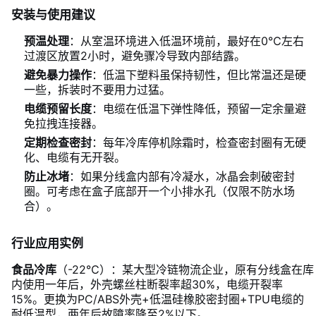
安装与使用建议
预温处理
：从室温环境进入低温环境前，最好在0℃左右
过渡区放置2小时，避免骤冷导致内部结露。
避免暴力操作
：低温下塑料虽保持韧性，但比常温还是硬
一些，拆装时不要用力过猛。
电缆预留长度
：电缆在低温下弹性降低，预留一定余量避
免拉拽连接器。
定期检查密封
：每年冷库停机除霜时，检查密封圈有无硬
化、电缆有无开裂。
防止冰堵
：如果分线盒内部有冷凝水，冰晶会刺破密封
圈。可考虑在盒子底部开一个小排水孔（仅限不防水场
合）。
行业应用实例
食品冷库
（-22℃）：某大型冷链物流企业，原有分线盒在库
内使用一年后，外壳螺丝柱断裂率超30%，电缆开裂率
15%。更换为PC/ABS外壳+低温硅橡胶密封圈+TPU电缆的
耐低温型，两年后故障率降至2%以下。