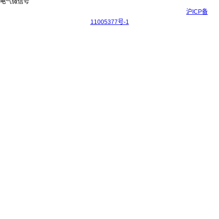
Copyright © 2017-2026 上海科迎法电气科技有限公司 ICP备案号：
沪ICP备
11005377号-1