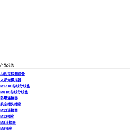
产品分类
AI视觉检测设备
太阳光模拟器
M12 I/O总线分线盒
M8 I/O总线分线盒
防爆连接器
航空插头插座
M12连接器
M12插座
M8连接器
M8插座