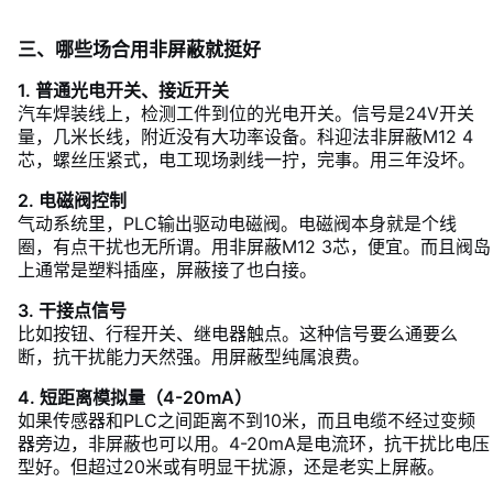
三、哪些场合用非屏蔽就挺好
1. 普通光电开关、接近开关
汽车焊装线上，检测工件到位的光电开关。信号是24V开关
量，几米长线，附近没有大功率设备。科迎法非屏蔽M12 4
芯，螺丝压紧式，电工现场剥线一拧，完事。用三年没坏。
2. 电磁阀控制
气动系统里，PLC输出驱动电磁阀。电磁阀本身就是个线
圈，有点干扰也无所谓。用非屏蔽M12 3芯，便宜。而且阀岛
上通常是塑料插座，屏蔽接了也白接。
3. 干接点信号
比如按钮、行程开关、继电器触点。这种信号要么通要么
断，抗干扰能力天然强。用屏蔽型纯属浪费。
4. 短距离模拟量（4-20mA）
如果传感器和PLC之间距离不到10米，而且电缆不经过变频
器旁边，非屏蔽也可以用。4-20mA是电流环，抗干扰比电压
型好。但超过20米或有明显干扰源，还是老实上屏蔽。