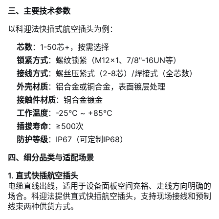
三、主要技术参数
以科迎法快插式航空插头为例：
芯数
：1-50芯+，按需选择
锁紧方式
：螺纹锁紧（M12×1、7/8"-16UN等）
接线方式
：螺丝压紧式（2-8芯）/焊接式（全芯数）
外壳材质
：铝合金或铜合金，表面镀层处理
接触件材质
：铜合金镀金
工作温度
：-25℃ ~ +85℃
插拔寿命
：≥500次
防护等级
：IP67（可定制IP68）
四、细分品类与适配场景
1. 直式快插航空插头
电缆直线出线，适用于设备面板空间充裕、走线方向明确的
场合。科迎法提供直式快插航空插头，支持现场接线和预制
线束两种供货方式。