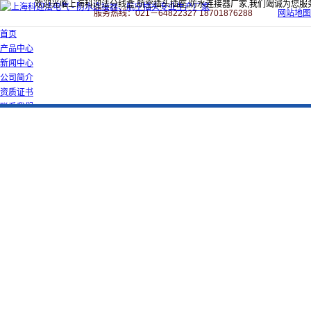
欢迎光临上海科迎法分线盒,航空插头插座,防水连接器厂家,我们竭诚为您服
服务热线：021－64822327 18701876288
网站地图
首页
产品中心
新闻中心
公司简介
资质证书
联系我们