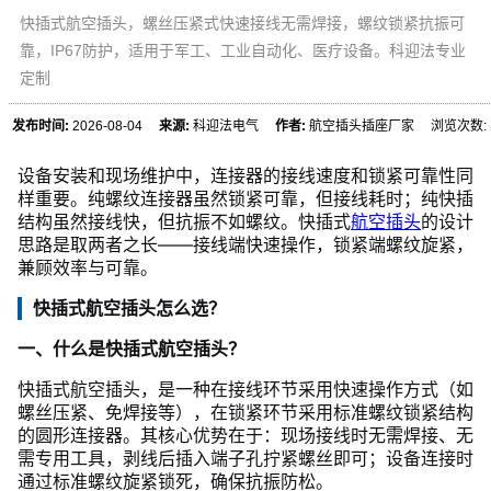
快插式航空插头，螺丝压紧式快速接线无需焊接，螺纹锁紧抗振可
靠，IP67防护，适用于军工、工业自动化、医疗设备。科迎法专业
定制
发布时间:
2026-08-04
来源:
科迎法电气
作者:
航空插头插座厂家 浏览次数:
设备安装和现场维护中，连接器的接线速度和锁紧可靠性同
样重要。纯螺纹连接器虽然锁紧可靠，但接线耗时；纯快插
结构虽然接线快，但抗振不如螺纹。快插式
航空插头
的设计
思路是取两者之长——接线端快速操作，锁紧端螺纹旋紧，
兼顾效率与可靠。
快插式航空插头怎么选？
一、什么是快插式航空插头？
快插式航空插头，是一种在接线环节采用快速操作方式（如
螺丝压紧、免焊接等），在锁紧环节采用标准螺纹锁紧结构
的圆形连接器。其核心优势在于：现场接线时无需焊接、无
需专用工具，剥线后插入端子孔拧紧螺丝即可；设备连接时
通过标准螺纹旋紧锁死，确保抗振防松。