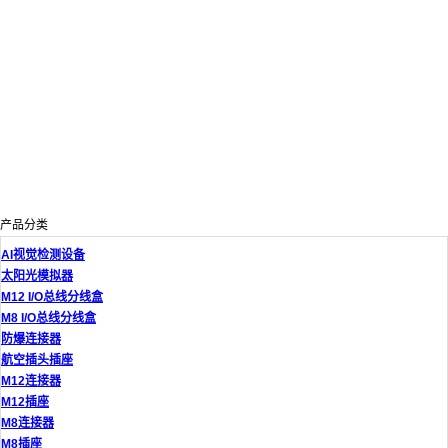
产品分类
AI视觉检测设备
太阳光模拟器
M12 I/O总线分线盒
M8 I/O总线分线盒
防爆连接器
航空插头插座
M12连接器
M12插座
M8连接器
M8插座