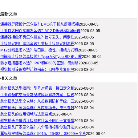
最新文章
连接器屏蔽设计怎么做？EMC抗干扰从屏蔽搭接
2026-08-05
工业以太网连接器怎么选？M12 D编码和X编码选
2026-08-05
连接器接触不良怎么排查？信号丢失、间歇性
2026-08-05
连接器定制厂家怎么选？非标连接器定制流程
2026-08-05
M12分线盒怎么选？端口数、极性、接线方式和
2026-08-05
电磁阀连接器怎么接线？Type A和Type B区别、故
2026-08-05
防水连接器怎么选？IP67和IP68的区别、密封结
2026-08-05
视觉检测设备换型迁移指南：旧模型能复用吗
2026-08-04
相关文章
航空插头选型指南：型号对照表、接口定义和
2026-08-04
工业设备航空插头常见故障及解决方案：接触
2026-08-04
航空插头选型全攻略：从芯数到防护等级，五
2026-08-04
航空插头厂家怎么选？从应用场景、电气参数
2026-08-04
航空插头的应用领域与选型要点
2026-08-04
航空插头与普通连接器有什么不同？一文看懂
2026-08-04
航空插头厂家怎么选？六个硬指标帮你避开选
2026-08-04
军标航空插头怎么选？5015、26482、38999三个系
2026-08-04