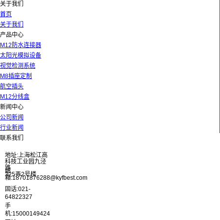
关于我们
首页
关于我们
产品中心
M12防水连接器
太阳光模拟设备
视觉检测系统
M8插座定制
航空插头
M12分线盒
新闻中心
公司新闻
行业新闻
联系我们
地址:上海松江高
科技工业园九泾
路
邮
325弄2号楼
箱:18701876288@kyfbest.com
固话:021-
64822327
手
机:15000149424