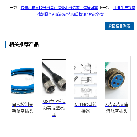
上一篇：
包装机械M12分线盒让设备走线清爽、信号可靠
下一篇：
工业生产视觉
检测设备AI赋能从“人眼质检”到“智能全检”
返回栏目列表
相关推荐产品
M8航空插头
电液控制支
N-TNC型转
3芯,4芯大电
预铸成型/现
架航空插头
接器
流航空插头
场