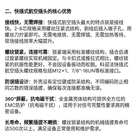
二、快插式航空插头的核心优势
接线快，无需焊接
：快插式航空插头最大的特点就是接线
快。2-8芯规格采用螺丝压紧式结构，剥线后插入端子孔，用
螺丝刀拧紧即可。无需电烙铁、无需焊锡、无需加热等待，
现场接线效率大幅提升。
螺纹锁紧，连接可靠
：锁紧端采用标准螺纹结构，插合后通
过旋紧螺纹实现机械固定。与卡扣式或推拉式相比，螺纹锁
紧的抗振性能更好，不会因设备振动而松脱。科迎法快插式
航空插头螺纹规格包括M12×1、7/8"-16UN等标准接口。
防误插设计
：外壳设有定位键或防呆结构，不同编码防止相
同芯数的错误插拔，确保每次连接都准确无误。
360°屏蔽，抗电磁干扰
：全金属壳体结构可提供全方位的
EMC防护（抗电磁干扰），适用于对信号完整性要求高的精
密设备。
长寿命，频繁插拔不磨损
：螺纹锁紧结构的机械插拔寿命可
达500次以上，满足设备正常使用和维护需求。