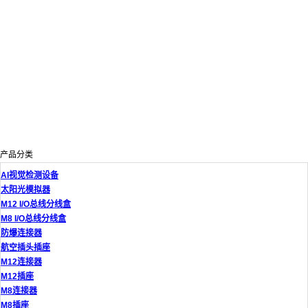
产品分类
AI视觉检测设备
太阳光模拟器
M12 I/O总线分线盒
M8 I/O总线分线盒
防爆连接器
航空插头插座
M12连接器
M12插座
M8连接器
M8插座