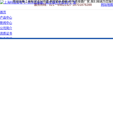
欢迎光临上海科迎法分线盒,航空插头插座,防水连接器厂家,我们竭诚为您服
服务热线：021－64822327 18701876288
网站地图
首页
产品中心
新闻中心
公司简介
资质证书
联系我们