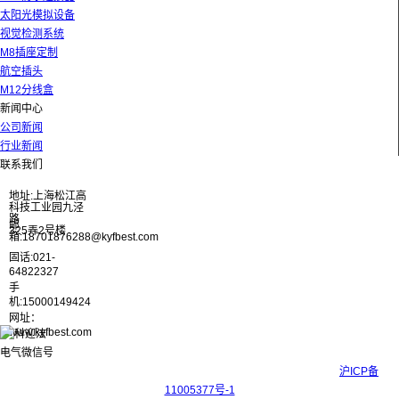
太阳光模拟设备
视觉检测系统
M8插座定制
航空插头
M12分线盒
新闻中心
公司新闻
行业新闻
联系我们
地址:上海松江高
科技工业园九泾
路
邮
325弄2号楼
箱:18701876288@kyfbest.com
固话:021-
64822327
手
机:15000149424
网址：
www.kyfbest.com
Copyright © 2017-2026 上海科迎法电气科技有限公司 ICP备案号：
沪ICP备
11005377号-1