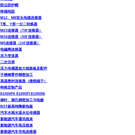
防尘防护帽
终端电阻
M12、M8双头电缆连接器
T形、Y形一分二转换器
M23连接器（7/8'连接器）
M16连接器（5/8'连接器）
M5连接器（1/4'连接器）
电磁阀连接器
压力变送器
二次仪表
压力传感器放大线路板及配件
不锈钢零件精密加工
高温密封连接器（接线端子）
特殊定制产品
81000FA 81000FI 81000NI
插针、插孔精密加工与电镀
BST超高纯陶瓷电极
汽车水箱水温水位传感器
新能源汽车通讯线束
新能源汽车高压线束
新能源汽车充电连接器