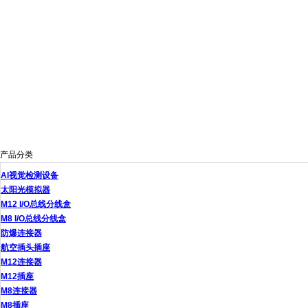
产品分类
AI视觉检测设备
太阳光模拟器
M12 I/O总线分线盒
M8 I/O总线分线盒
防爆连接器
航空插头插座
M12连接器
M12插座
M8连接器
M8插座