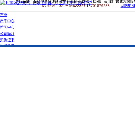
欢迎光临上海科迎法分线盒,航空插头插座,防水连接器厂家,我们竭诚为您服
服务热线：021－64822327 18701876288
网站地图
首页
产品中心
新闻中心
公司简介
资质证书
联系我们