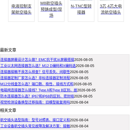
M8航空插头
电液控制支
N-TNC型转
3芯,4芯大电
预铸成型/现
架航空插头
接器
流航空插头
场
最新文章
连接器屏蔽设计怎么做？EMC抗干扰从屏蔽搭接
2026-08-05
工业以太网连接器怎么选？M12 D编码和X编码选
2026-08-05
连接器接触不良怎么排查？信号丢失、间歇性
2026-08-05
连接器定制厂家怎么选？非标连接器定制流程
2026-08-05
M12分线盒怎么选？端口数、极性、接线方式和
2026-08-05
电磁阀连接器怎么接线？Type A和Type B区别、故
2026-08-05
防水连接器怎么选？IP67和IP68的区别、密封结
2026-08-05
视觉检测设备换型迁移指南：旧模型能复用吗
2026-08-04
相关文章
航空插头选型指南：型号对照表、接口定义和
2026-08-04
工业设备航空插头常见故障及解决方案：接触
2026-08-04