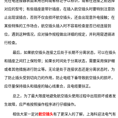
先在电连接器表面采用色码或者标记予以标识，或者在连接之前选择
对应的型号；有些插座是带针插座，在插入航空插头时要特别注意防
止出现误插合，否则不仅会损坏航空插头，还会出现意外电接触；在
某些特殊的工作场合，航空插头插入时不容易检查是否已经连接到
位，遇到这种情况，应对操作规程做出详细的规定，并利用窥透镜进
行检查。
最后，如果航空插头连接之后处于长期不分离状态，可以在插头
和插座之间打上保险带；如果长时间处于分离状态，需要采用保护帽
或者其他措施进行防尘等。无论是处于连接状态还是分离状态时，为
了防止插头受到切向力的作用，防止电缆下垂导致航空插头的损坏，
应尽量保持插头和插座的轴心线重合，且电缆要扶正。
​总之，为了最大限度地避免航空插头使用过程中出现损坏或者发
生故障，应严格按照操作程序进行仔细操作。
相信大家一定对
航空插头
有了更深入的了解，上海科迎法电气有