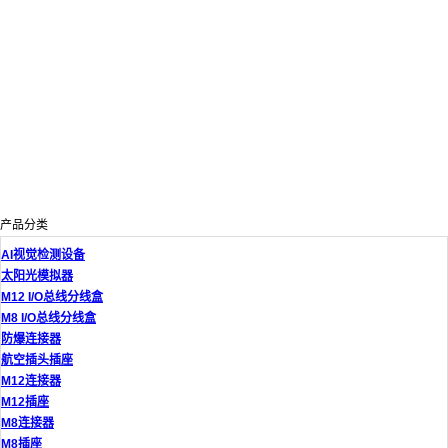
产品分类
AI视觉检测设备
太阳光模拟器
M12 I/O总线分线盒
M8 I/O总线分线盒
防爆连接器
航空插头插座
M12连接器
M12插座
M8连接器
M8插座