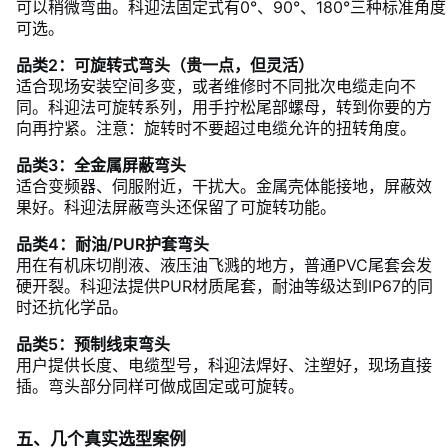
可以稍微弯曲。科迎法固定式有0°、90°、180°三种标准角度
可选。
品类2：可旋转式弯头（贵一点，但灵活）
适合现场安装空间多变，或者维修时不同批次电缆走向不
同。科迎法可旋转系列，用手拧松尾部螺母，转到你要的方
向再拧紧。注意：旋转时不要超过电缆允许的扭转角度。
品类3：全金属屏蔽弯头
适合变频器、伺服附近，干扰大。金属壳体能接地，屏蔽效
果好。科迎法屏蔽弯头还保留了可旋转功能。
品类4：耐油/PUR护套弯头
用在有机床切削液、液压油飞溅的地方，普通PVC尾套会发
硬开裂。科迎法提供PUR材质尾套，耐油等级达到IP67的同
时还抗化学品。
品类5：预制线束弯头
用户提供长度、电缆型号，科迎法焊好、注塑好，现场直接
插。弯头部分同样可做成固定或可旋转。
五、几个真实选型案例