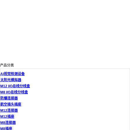
产品分类
AI视觉检测设备
太阳光模拟器
M12 I/O总线分线盒
M8 I/O总线分线盒
防爆连接器
航空插头插座
M12连接器
M12插座
M8连接器
M8插座