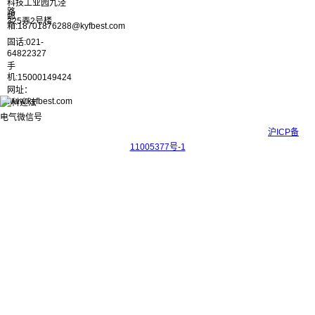
科技工业园九泾
路
邮
325弄2号楼
箱:18701876288@kyfbest.com
固话:021-
64822327
手
机:15000149424
网址：
www.kyfbest.com
Copyright © 2017-2026 上海科迎法电气科技有限公司 ICP备案号：
沪ICP备
11005377号-1