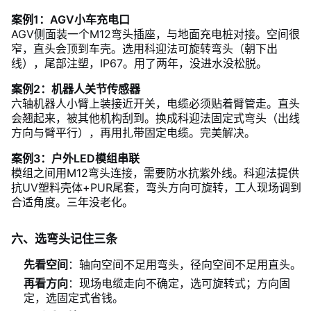
案例1：AGV小车充电口
AGV侧面装一个M12弯头插座，与地面充电桩对接。空间很
窄，直头会顶到车壳。选用科迎法可旋转弯头（朝下出
线），尾部注塑，IP67。用了两年，没进水没松脱。
案例2：机器人关节传感器
六轴机器人小臂上装接近开关，电缆必须贴着臂管走。直头
会翘起来，被其他机构刮到。换成科迎法固定式弯头（出线
方向与臂平行），再用扎带固定电缆。完美解决。
案例3：户外LED模组串联
模组之间用M12弯头连接，需要防水抗紫外线。科迎法提供
抗UV塑料壳体+PUR尾套，弯头方向可旋转，工人现场调到
合适角度。三年没老化。
六、选弯头记住三条
先看空间
：轴向空间不足用弯头，径向空间不足用直头。
再看方向
：现场电缆走向不确定，选可旋转式；方向固
定，选固定式省钱。