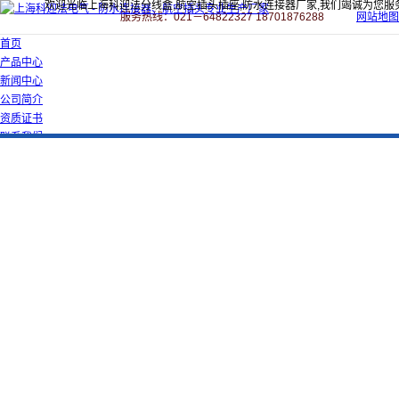
欢迎光临上海科迎法分线盒,航空插头插座,防水连接器厂家,我们竭诚为您服
服务热线：021－64822327 18701876288
网站地图
首页
产品中心
新闻中心
公司简介
资质证书
联系我们