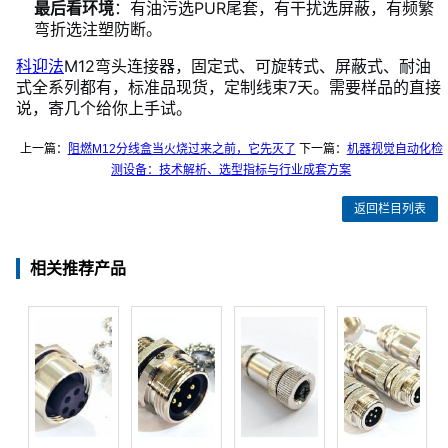
最后看环境
：有油污选PUR尾套，有干扰选屏蔽，有频繁
弯折选注塑防断。
科迎法
M12弯头连接器，固定式、可旋转式、屏蔽式、耐油
式全系列都有，标准品现货，定制线束7天。需要样品的直接
说，寄几个给你上手试。
上一篇：
阻燃M12分线盒当火烧过来之前，它先灭了
下一篇：
机器视觉自动化检
测设备：技术解析、选型指标与行业成套方案
返回栏目列表
相关推荐产品