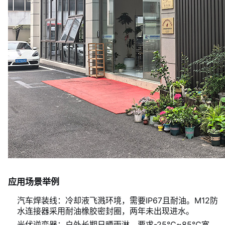
应用场景举例
汽车焊装线：冷却液飞溅环境，需要IP67且耐油。M12防
水连接器采用耐油橡胶密封圈，两年未出现进水。
光伏逆变器：户外长期日晒雨淋，要求-25℃~85℃宽