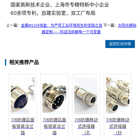
国家高新技术企业、上海市专精特新中小企业
60余项专利，自建实验室，双工厂布局
上一篇：
金属M12分线盒：为严苛工业环境而生的坚固之选
下一篇：
太阳光模拟
器定制——科迎法拆解每一个可变量
返回栏目列表
相关推荐产品
7/8防爆后面
7/8防爆后面
7/8防爆移动
7/8防爆移动
板锁紧法兰
板锁紧法兰
式连接器
式连接器
插
插
（孔
（针