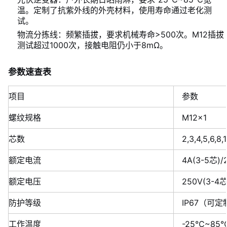
温。定制了抗紫外线的外壳材料，使用寿命通过老化测
试。
物流分拣线：频繁插拔，要求机械寿命>500次。M12插拔
测试超过1000次，接触电阻仍小于8mΩ。
参数速查表
项目
参数
螺纹规格
M12×1
芯数
2,3,4,5,6,8,
额定电流
4A(3-5芯)/2
额定电压
250V(3-4芯
防护等级
IP67（可定制
工作温度
-25℃~8