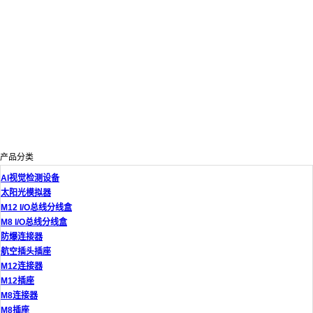
产品分类
AI视觉检测设备
太阳光模拟器
M12 I/O总线分线盒
M8 I/O总线分线盒
防爆连接器
航空插头插座
M12连接器
M12插座
M8连接器
M8插座