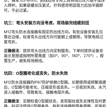
识，通常为5-6mm。剥线后用专用工具将线芯压入端子或焊
入焊杯。如果是螺丝压紧式，拧到感觉明显阻力后加半圈即
可，不必过紧。
坑三：弯头安装方向没考虑，现场装完线缆别扭
M12弯头防水连接器有固定的出线方向。有些设备安装孔位
靠近边缘，标准弯头出线方向可能朝上或朝侧，导致电缆过
度弯折。
正确做法
：提供弯头出线方向定制服务。下单时提供设备安
装示意图或指明所需角度（如0°、90°、180°、270°），按
需生产，避免现场掰线。
坑四：O型圈老化或丢失，防水失效
M12防水连接器的IP67防护依赖O型圈。长期使用或频繁插拔
后，O型圈可能老化、压缩变形或丢失。一旦密封失效，水汽
进入接触件，导致氧化、接触电阻升高。
正确做法
：定期检查O型圈状态，发现裂纹或失去弹性及时更
换。科迎法提供O型圈备件，每批连接器附带备用圈。安装前