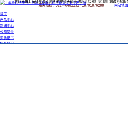
欢迎光临上海科迎法分线盒,航空插头插座,防水连接器厂家,我们竭诚为您服
服务热线：021－64822327 18701876288
网站地图
首页
产品中心
新闻中心
公司简介
资质证书
联系我们