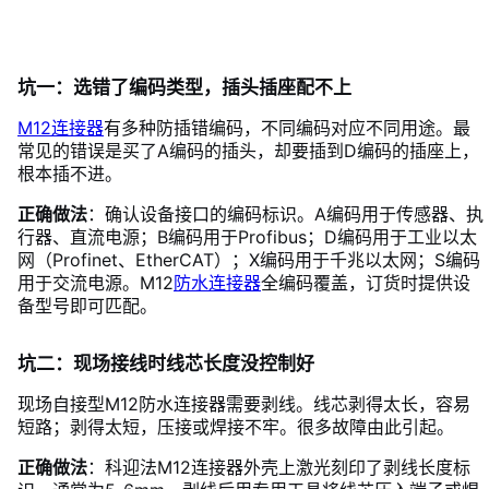
坑一：选错了编码类型，插头插座配不上
M12连接器
有多种防插错编码，不同编码对应不同用途。最
常见的错误是买了A编码的插头，却要插到D编码的插座上，
根本插不进。
正确做法
：确认设备接口的编码标识。A编码用于传感器、执
行器、直流电源；B编码用于Profibus；D编码用于工业以太
网（Profinet、EtherCAT）；X编码用于千兆以太网；S编码
用于交流电源。M12
防水连接器
全编码覆盖，订货时提供设
备型号即可匹配。
坑二：现场接线时线芯长度没控制好
现场自接型M12防水连接器需要剥线。线芯剥得太长，容易
短路；剥得太短，压接或焊接不牢。很多故障由此引起。
正确做法
：科迎法M12连接器外壳上激光刻印了剥线长度标