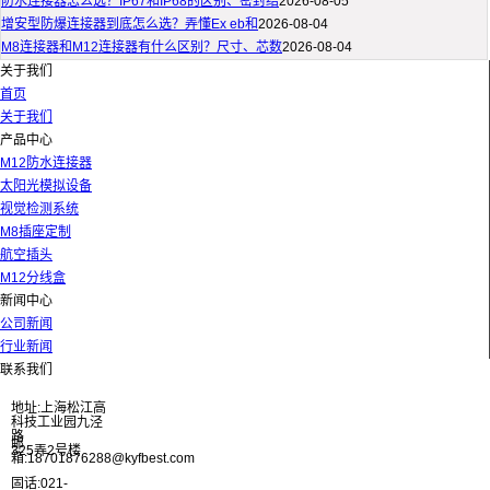
防水连接器怎么选？IP67和IP68的区别、密封结
2026-08-05
增安型防爆连接器到底怎么选？弄懂Ex eb和
2026-08-04
M8连接器和M12连接器有什么区别？尺寸、芯数
2026-08-04
关于我们
首页
关于我们
产品中心
M12防水连接器
太阳光模拟设备
视觉检测系统
M8插座定制
航空插头
M12分线盒
新闻中心
公司新闻
行业新闻
联系我们
地址:上海松江高
科技工业园九泾
路
邮
325弄2号楼
箱:18701876288@kyfbest.com
固话:021-