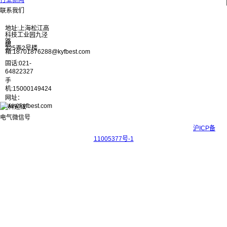
行业新闻
联系我们
地址:上海松江高
科技工业园九泾
路
邮
325弄2号楼
箱:18701876288@kyfbest.com
固话:021-
64822327
手
机:15000149424
网址：
www.kyfbest.com
Copyright © 2017-2026 上海科迎法电气科技有限公司 ICP备案号：
沪ICP备
11005377号-1