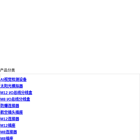
产品分类
AI视觉检测设备
太阳光模拟器
M12 I/O总线分线盒
M8 I/O总线分线盒
防爆连接器
航空插头插座
M12连接器
M12插座
M8连接器
M8插座