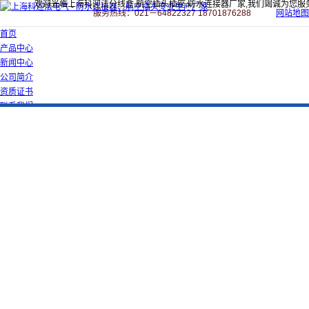
欢迎光临上海科迎法分线盒,航空插头插座,防水连接器厂家,我们竭诚为您服
服务热线：021－64822327 18701876288
网站地图
首页
产品中心
新闻中心
公司简介
资质证书
联系我们