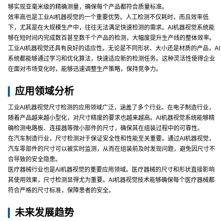
够实现亚毫米级的精确测量，确保每个产品都符合质量标准。
效率高也是工业AI机器视觉的一个重要优势。人工检测不仅耗时，而且效率低
下，尤其是在大规模生产中，往往无法满足快速检测的需求。AI机器视觉系统能
够在短时间内完成数百甚至数千个产品的检测，大幅度提升生产线的整体效率。
工业AI机器视觉还具有良好的适应性。无论是不同形状、大小还是材质的产品，AI
系统都能够通过学习和优化算法，快速适应新的检测任务。这种灵活性使得企业
在面对市场变化时，能够迅速调整生产策略，保持竞争力。
应用领域分析
工业AI机器视觉尺寸检测的应用领域广泛，涵盖了多个行业。在电子制造行业，
随着产品越来越小型化，对尺寸精度的要求也越来越高。AI机器视觉系统能够精
确检测电路板、连接器等微小部件的尺寸，确保其在组装过程中的可靠性。
在汽车制造行业，尺寸检测对于保证安全性和性能至关重要。通过AI机器视觉，
汽车零部件的尺寸可以被实时监测，从而在组装前及时发现问题，避免因尺寸不
合导致的安全隐患。
医疗器械行业也是AI机器视觉的重要应用领域。医疗器械的尺寸和形状直接影响
其使用效果，尺寸检测显得尤为重要。AI机器视觉技术能够确保每个医疗器械都
符合严格的尺寸标准，保障患者的安全。
未来发展趋势