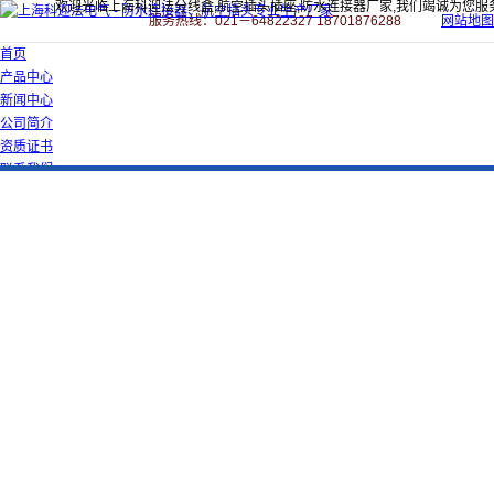
欢迎光临上海科迎法分线盒,航空插头插座,防水连接器厂家,我们竭诚为您服
服务热线：021－64822327 18701876288
网站地图
首页
产品中心
新闻中心
公司简介
资质证书
联系我们