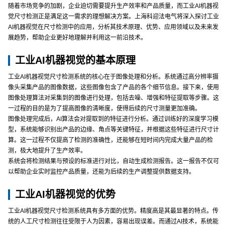
随着市场竞争的加剧，企业迫切需要提升生产效率和产品质量，而工业AI机器视
觉尺寸检测正是满足这一需求的理想解决方案。上海科迎法电气将深入探讨工业
AI机器视觉在尺寸检测中的应用，分析其技术原理、优势、应用领域以及未来发
展趋势，帮助企业更好地理解并利用这一前沿技术。
工业AI机器视觉的基本原理
工业AI机器视觉尺寸检测系统的核心在于图像处理和分析。系统通过高分辨率摄
像头采集产品的图像数据，这些图像包含了产品的各个细节信息。接下来，使用
图像处理算法对采集到的图像进行处理，包括去噪、增强和特征提取等步骤。这
一过程的目的是为了提高图像的清晰度，使得后续的尺寸测量更加准确。
图像处理完成后，AI算法会对提取到的特征进行分析。通过训练好的深度学习模
型，系统能够识别出产品的边缘、角点等关键特征，并根据这些特征进行尺寸计
算。这一过程不仅提高了检测的准确性，还能够在短时间内完成大量产品的检
测，极大地提升了生产效率。
系统会将检测结果与预设的标准进行对比，自动生成检测报告。这一报告不仅可
以帮助企业实时监控产品质量，还能为后续的生产调整提供数据支持。
工业AI机器视觉的优势
工业AI机器视觉尺寸检测系统具有多方面的优势。精度高是其最显著的特点。传
统的人工尺寸检测往往受限于人为因素，容易出现误差。而通过AI技术，系统能