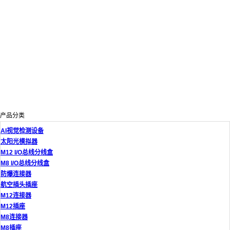
产品分类
AI视觉检测设备
太阳光模拟器
M12 I/O总线分线盒
M8 I/O总线分线盒
防爆连接器
航空插头插座
M12连接器
M12插座
M8连接器
M8插座