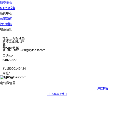
航空插头
M12分线盒
新闻中心
公司新闻
行业新闻
联系我们
地址:上海松江高
科技工业园九泾
路
邮
325弄2号楼
箱:18701876288@kyfbest.com
固话:021-
64822327
手
机:15000149424
网址：
www.kyfbest.com
Copyright © 2017-2026 上海科迎法电气科技有限公司 ICP备案号：
沪ICP备
11005377号-1