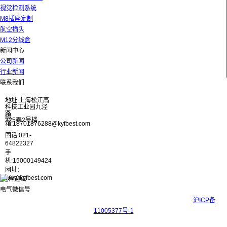
视觉检测系统
M8插座定制
航空插头
M12分线盒
新闻中心
公司新闻
行业新闻
联系我们
地址:上海松江高
科技工业园九泾
路
邮
325弄2号楼
箱:18701876288@kyfbest.com
固话:021-
64822327
手
机:15000149424
网址：
www.kyfbest.com
Copyright © 2017-2026 上海科迎法电气科技有限公司 ICP备案号：
沪ICP备
11005377号-1