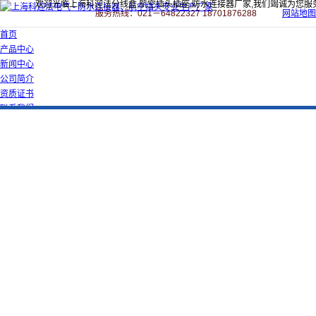
欢迎光临上海科迎法分线盒,航空插头插座,防水连接器厂家,我们竭诚为您服
服务热线：021－64822327 18701876288
网站地图
首页
产品中心
新闻中心
公司简介
资质证书
联系我们