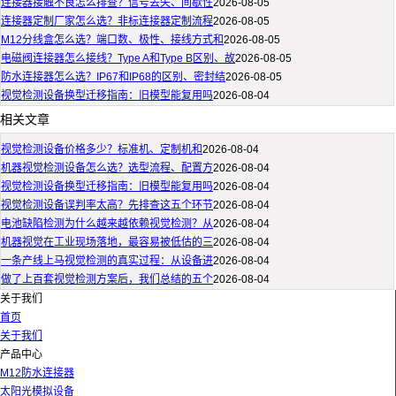
连接器接触不良怎么排查？信号丢失、间歇性
2026-08-05
连接器定制厂家怎么选？非标连接器定制流程
2026-08-05
M12分线盒怎么选？端口数、极性、接线方式和
2026-08-05
电磁阀连接器怎么接线？Type A和Type B区别、故
2026-08-05
防水连接器怎么选？IP67和IP68的区别、密封结
2026-08-05
视觉检测设备换型迁移指南：旧模型能复用吗
2026-08-04
相关文章
视觉检测设备价格多少？标准机、定制机和
2026-08-04
机器视觉检测设备怎么选？选型流程、配置方
2026-08-04
视觉检测设备换型迁移指南：旧模型能复用吗
2026-08-04
视觉检测设备误判率太高？先排查这五个环节
2026-08-04
电池缺陷检测为什么越来越依赖视觉检测？从
2026-08-04
机器视觉在工业现场落地，最容易被低估的三
2026-08-04
一条产线上马视觉检测的真实过程：从设备进
2026-08-04
做了上百套视觉检测方案后，我们总结的五个
2026-08-04
关于我们
首页
关于我们
产品中心
M12防水连接器
太阳光模拟设备