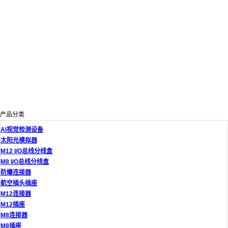
产品分类
AI视觉检测设备
太阳光模拟器
M12 I/O总线分线盒
M8 I/O总线分线盒
防爆连接器
航空插头插座
M12连接器
M12插座
M8连接器
M8插座