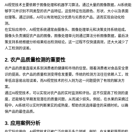
AI视觉技术主要依赖于图像处理和机器学习算法。通过大量的图像数据，AI系统能
够学习并识别不同类型的农产品特征。这些特征包括颜色、形状、大小以及表面
纹理等。通过训练，AI可以有效地区分优质与劣质农产品，进而实现自动化检
测。
在实际应用中，AI视觉系统通常由摄像头、图像处理单元和决策支持系统组成。
摄像头负责捕捉农产品的图像，图像处理单元则通过算法分析图像数据，最后决
策支持系统根据分析结果给出检测结论。这一过程不仅快速高效，还大大减少了
人工检测的误差。
2. 农产品质量检测的重要性
农产品的质量直接关系到消费者的健康和市场的信誉。随着消费者对食品安全意
识的提高，农产品的质量检测变得愈发重要。传统的检测方法往往依赖人工，效
率低且容易出现误差，而AI视觉技术的引入则为这一问题提供了有效的解决方
案。
通过AI视觉技术，可以实现对农产品的实时监测和评估。这不仅提高了检测的速
度，还能够在早期发现潜在的质量问题，从而减少损失。例如，在水果的采摘过
程中，AI系统可以实时判断果实的成熟度，帮助农民选择最佳的采摘时机，以确
保产品的最佳品质。
3. 应用案例分析
在实际应用中，AI视觉技术已被广泛应用于多个领域。例如，在水果和蔬菜的检