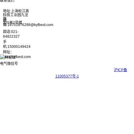
联系我们
地址:上海松江高
科技工业园九泾
路
邮
325弄2号楼
箱:18701876288@kyfbest.com
固话:021-
64822327
手
机:15000149424
网址：
www.kyfbest.com
Copyright © 2017-2026 上海科迎法电气科技有限公司 ICP备案号：
沪ICP备
11005377号-1