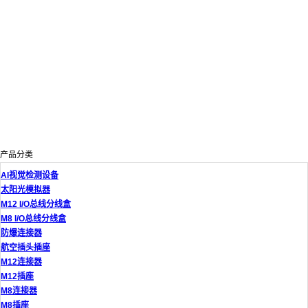
产品分类
AI视觉检测设备
太阳光模拟器
M12 I/O总线分线盒
M8 I/O总线分线盒
防爆连接器
航空插头插座
M12连接器
M12插座
M8连接器
M8插座