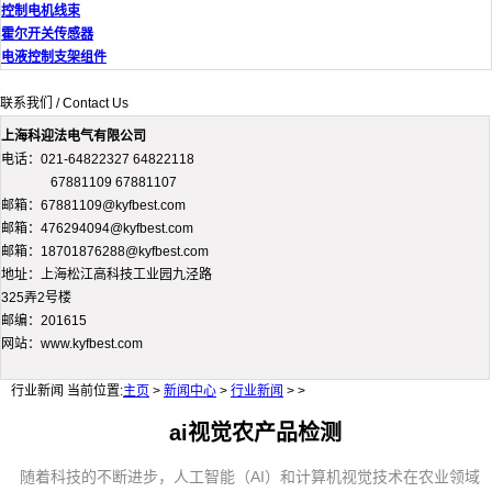
控制电机线束
霍尔开关传感器
电液控制支架组件
联系我们 / Contact Us
上海科迎法电气有限公司
电话：021-64822327 64822118
67881109 67881107
邮箱：67881109@kyfbest.com
邮箱：476294094@kyfbest.com
邮箱：18701876288@kyfbest.com
地址：上海松江高科技工业园九泾路
325弄2号楼
邮编：201615
网站：www.kyfbest.com
行业新闻
当前位置:
主页
>
新闻中心
>
行业新闻
> >
ai视觉农产品检测
随着科技的不断进步，人工智能（AI）和计算机视觉技术在农业领域