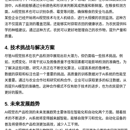
测中，AI系统能够通过分析颜色和形状来判断其成熟度和新鲜度。在粮食检测方
面，AI视觉技术也可以识别杂质、霉变等问题，确保粮食的安全与品质。
某些企业已经开始将AI视觉技术与无人机结合，进行大规模的农田监测。这种方
法不仅提高了监测的覆盖范围，还能够实时获取农田的健康状态，为农民提供科
学的种植建议。通过这种方式，农民可以更好地管理自己的农作物，提升产量和
质量。
4. 技术挑战与解决方案
尽管AI视觉技术在农产品检测中展现出巨大潜力，但仍面临一些技术挑战。例
如，光照变化、环境干扰以及图像质量不佳等因素都可能影响检测的准确性。为
了解决这些问题，研究人员正在不断优化算法，以提高系统的鲁棒性。
数据的获取和标注也是一个重要的挑战。高质量的训练数据对于AI系统的性能至
关重要。通过与农业合作社和研究机构合作，企业可以获取更多的标注数据，从
而提升AI模型的准确性。这种合作模式不仅有助于技术的进步，也为农民提供了
更好的服务。
5. 未来发展趋势
AI视觉农产品检测的未来发展趋势主要体现在智能化和自动化两个方面。随着技
术的不断进步，AI系统将变得越来越智能，能够自我学习和优化。自动化设备的
普及将使得农产品检测更加高效，减少人工干预。