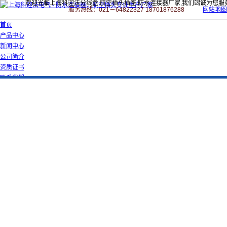
欢迎光临上海科迎法分线盒,航空插头插座,防水连接器厂家,我们竭诚为您服
服务热线：021－64822327 18701876288
网站地图
首页
产品中心
新闻中心
公司简介
资质证书
联系我们