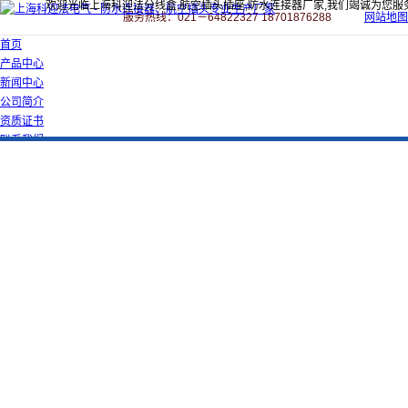
欢迎光临上海科迎法分线盒,航空插头插座,防水连接器厂家,我们竭诚为您服
服务热线：021－64822327 18701876288
网站地图
首页
产品中心
新闻中心
公司简介
资质证书
联系我们