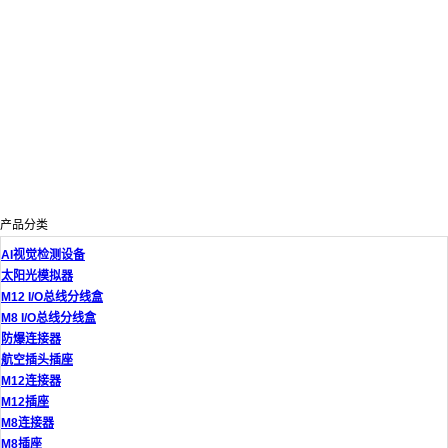
产品分类
AI视觉检测设备
太阳光模拟器
M12 I/O总线分线盒
M8 I/O总线分线盒
防爆连接器
航空插头插座
M12连接器
M12插座
M8连接器
M8插座