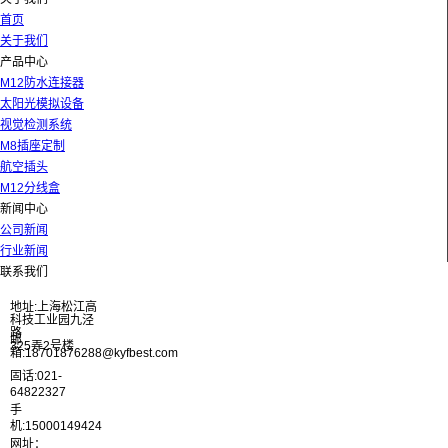
首页
关于我们
产品中心
M12防水连接器
太阳光模拟设备
视觉检测系统
M8插座定制
航空插头
M12分线盒
新闻中心
公司新闻
行业新闻
联系我们
地址:上海松江高
科技工业园九泾
路
邮
325弄2号楼
箱:18701876288@kyfbest.com
固话:021-
64822327
手
机:15000149424
网址：