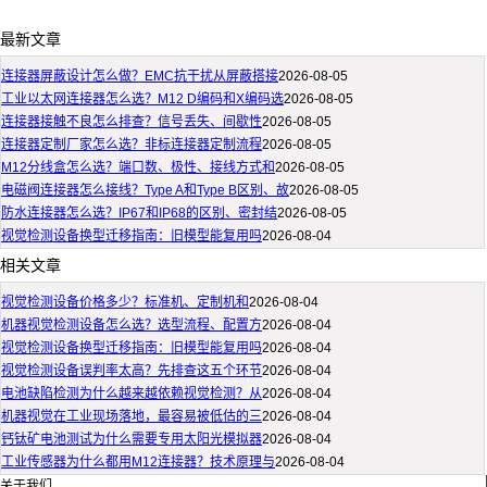
最新文章
连接器屏蔽设计怎么做？EMC抗干扰从屏蔽搭接
2026-08-05
工业以太网连接器怎么选？M12 D编码和X编码选
2026-08-05
连接器接触不良怎么排查？信号丢失、间歇性
2026-08-05
连接器定制厂家怎么选？非标连接器定制流程
2026-08-05
M12分线盒怎么选？端口数、极性、接线方式和
2026-08-05
电磁阀连接器怎么接线？Type A和Type B区别、故
2026-08-05
防水连接器怎么选？IP67和IP68的区别、密封结
2026-08-05
视觉检测设备换型迁移指南：旧模型能复用吗
2026-08-04
相关文章
视觉检测设备价格多少？标准机、定制机和
2026-08-04
机器视觉检测设备怎么选？选型流程、配置方
2026-08-04
视觉检测设备换型迁移指南：旧模型能复用吗
2026-08-04
视觉检测设备误判率太高？先排查这五个环节
2026-08-04
电池缺陷检测为什么越来越依赖视觉检测？从
2026-08-04
机器视觉在工业现场落地，最容易被低估的三
2026-08-04
钙钛矿电池测试为什么需要专用太阳光模拟器
2026-08-04
工业传感器为什么都用M12连接器？技术原理与
2026-08-04
关于我们