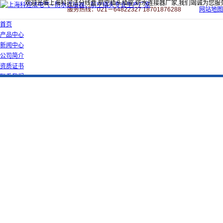
欢迎光临上海科迎法分线盒,航空插头插座,防水连接器厂家,我们竭诚为您服
服务热线：021－64822327 18701876288
网站地图
首页
产品中心
新闻中心
公司简介
资质证书
联系我们