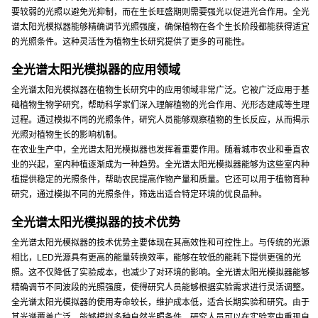
要较弱的光照以避免光抑制，而在生长旺盛期则需要强光以促进光合作用。全光
谱太阳光模拟器能够精确调节光照强度，确保植物在各个生长阶段都能获得适宜
的光照条件。这种灵活性为植物生长研究提供了更多的可能性。
全光谱太阳光模拟器的应用领域
全光谱太阳光模拟器在植物生长研究中的应用领域非常广泛。它被广泛应用于基
础植物生物学研究，帮助科学家们深入理解植物的光合作用、光形态建成等生理
过程。通过模拟不同的光照条件，研究人员能够观察植物的生长反应，从而揭示
光照对植物生长的影响机制。
在农业生产中，全光谱太阳光模拟器也发挥着重要作用。随着城市农业和垂直农
业的兴起，室内种植逐渐成为一种趋势。全光谱太阳光模拟器能够为这些室内种
植提供稳定的光照条件，帮助农民提高作物产量和质量。它还可以用于植物育种
研究，通过模拟不同的光照条件，筛选出适合特定环境的优良品种。
全光谱太阳光模拟器的技术优势
全光谱太阳光模拟器的技术优势主要体现在其高效性和可控性上。与传统的光源
相比，LED光源具有更高的能量转换效率，能够在较低的能耗下提供更强的光
照。这不仅降低了实验成本，也减少了对环境的影响。全光谱太阳光模拟器能够
精确调节不同波段的光照强度，使得研究人员能够根据实验需求进行灵活调整。
全光谱太阳光模拟器的使用寿命较长，维护成本低，适合长期实验和研究。由于
其光谱覆盖广泛，能够模拟多种自然光照条件，研究人员可以在实验室中重现自