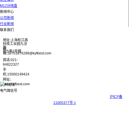
M12分线盒
新闻中心
公司新闻
行业新闻
联系我们
地址:上海松江高
科技工业园九泾
路
邮
325弄2号楼
箱:18701876288@kyfbest.com
固话:021-
64822327
手
机:15000149424
网址：
www.kyfbest.com
Copyright © 2017-2026 上海科迎法电气科技有限公司 ICP备案号：
沪ICP备
11005377号-1