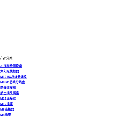
产品分类
AI视觉检测设备
太阳光模拟器
M12 I/O总线分线盒
M8 I/O总线分线盒
防爆连接器
航空插头插座
M12连接器
M12插座
M8连接器
M8插座