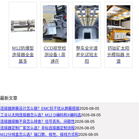
M12防爆型
CCD视觉检
整车全光谱
钙钛矿太阳
连接器全金
测设备 | 高
老化试验太
光模拟器,光
属多
速在
阳
谱
最新文章
连接器屏蔽设计怎么做？EMC抗干扰从屏蔽搭接
2026-08-05
工业以太网连接器怎么选？M12 D编码和X编码选
2026-08-05
连接器接触不良怎么排查？信号丢失、间歇性
2026-08-05
连接器定制厂家怎么选？非标连接器定制流程
2026-08-05
M12分线盒怎么选？端口数、极性、接线方式和
2026-08-05