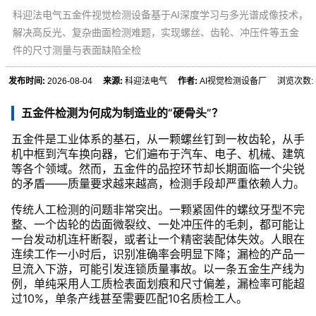
科迎法电气五金件视觉检测设备基于AI深度学习与多光谱成像技术，
解决高反光、复杂曲面检测难题，实现螺丝、齿轮、冲压件等五金
件的尺寸测量与表面缺陷全检
发布时间:
2026-08-04
来源:
科迎法电气
作者:
AI视觉检测设备厂 浏览次数:
五金件检测为何成为制造业的“硬骨头”？
五金件是工业体系的基石，从一颗螺丝钉到一枚齿轮，从手
机中框到汽车换向器，它们遍布于汽车、电子、机械、建筑
等各个领域。然而，五金件的品控环节却长期面临一个尖锐
的矛盾——质量要求越来越高，检测手段却严重依赖人力。
传统人工检测的问题非常突出。一颗紧固件的螺纹牙型不完
整、一个齿轮的齿面微裂纹、一处冲压件的毛刺，都可能让
一台发动机连杆断裂，或者让一个精密装配体失效。人眼在
连续工作一小时后，识别准确率会明显下降；漏检的产品一
旦流入下游，可能引发连锁质量事故。以一条五金生产线为
例，单纯采用人工质检表面划痕和尺寸偏差，漏检率可能超
过10%，单条产线甚至需要匹配10名质检工人。