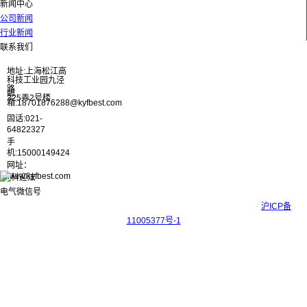
新闻中心
公司新闻
行业新闻
联系我们
地址:上海松江高
科技工业园九泾
路
邮
325弄2号楼
箱:18701876288@kyfbest.com
固话:021-
64822327
手
机:15000149424
网址：
www.kyfbest.com
Copyright © 2017-2026 上海科迎法电气科技有限公司 ICP备案号：
沪ICP备
11005377号-1