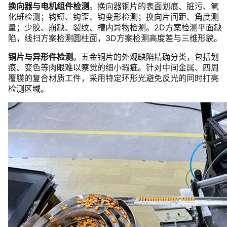
换向器与电机组件检测
。换向器铜片的表面划痕、脏污、氧
化斑检测；钩短、钩歪、钩变形检测；换向片间距、角度测
量；少胶、崩缺、裂纹、槽内异物检测。2D方案检测平面缺
陷，线扫方案检测圆柱面，3D方案检测高度差与三维形貌。
铜片与异形件检测
。五金铜片的外观缺陷精确分类，包括划
痕、变色等肉眼难以察觉的细小瑕疵。针对中间金属、四周
覆膜的复合材质工件，采用特定环形光避免反光的同时打亮
检测区域。