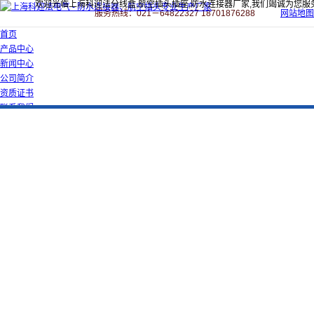
欢迎光临上海科迎法分线盒,航空插头插座,防水连接器厂家,我们竭诚为您服
服务热线：021－64822327 18701876288
网站地图
首页
产品中心
新闻中心
公司简介
资质证书
联系我们