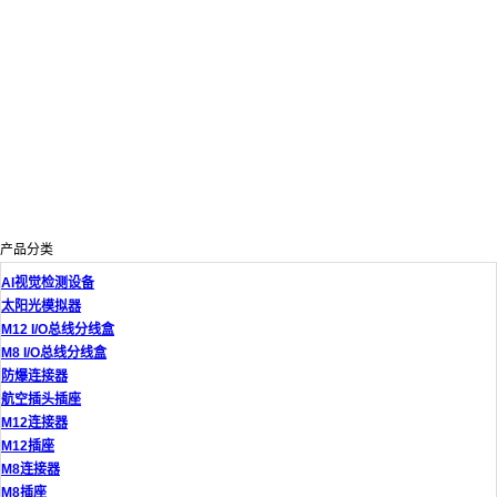
产品分类
AI视觉检测设备
太阳光模拟器
M12 I/O总线分线盒
M8 I/O总线分线盒
防爆连接器
航空插头插座
M12连接器
M12插座
M8连接器
M8插座