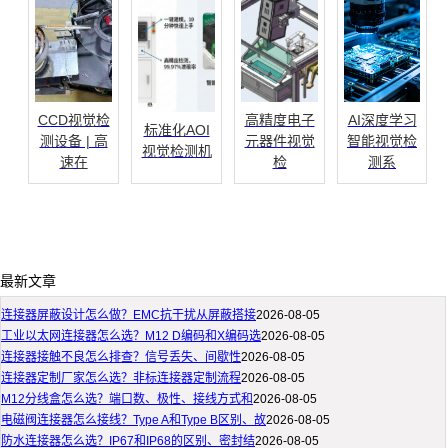
CCD视觉检
高精度电子
AI深度学习
标准化AOI
测设备 | 高
元器件视觉
智能视觉检
视觉检测机
速在
检
测系
最新文章
连接器屏蔽设计怎么做？EMC抗干扰从屏蔽搭接
2026-08-05
工业以太网连接器怎么选？M12 D编码和X编码选
2026-08-05
连接器接触不良怎么排查？信号丢失、间歇性
2026-08-05
连接器定制厂家怎么选？非标连接器定制流程
2026-08-05
M12分线盒怎么选？端口数、极性、接线方式和
2026-08-05
电磁阀连接器怎么接线？Type A和Type B区别、故
2026-08-05
防水连接器怎么选？IP67和IP68的区别、密封结
2026-08-05