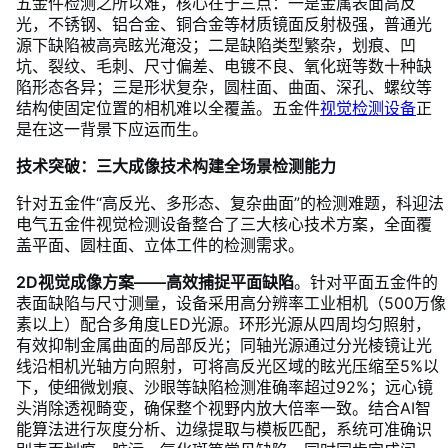
五金件检测之所以难，核心在于三点：一是金属表面高反
光，不锈钢、铝合金、铜合金等材质镜面反射极强，普通光
源下缺陷被高亮眩光淹没；二是缺陷类型繁杂，划痕、凹
坑、裂纹、毛刺、尺寸偏差、电镀不良、氧化斑等数十种缺
陷形态各异；三是形状复杂，圆柱面、曲面、深孔、螺纹等
结构使固定位置的相机难以全覆盖。五金件
视觉检测设备
正
是在这一背景下应运而生。
技术突破：三大成像技术构建全场景检测能力
针对五金件“高反光、多形态、复杂曲面”的检测难题，科迎法
电气五金件视觉检测设备整合了三大核心技术方案，全面覆
盖平面、圆柱面、立体工件的检测需求。
2D视觉成像方案——高效捕捉平面缺陷
。针对平面五金件的
表面缺陷与尺寸测量，设备采用高分辨率工业相机（500万像
素以上）配合多角度LED光源。环形光源从四周均匀照射，
有效抑制金属曲面的局部反光；同轴光源通过分光棱镜让光
线沿相机光轴方向照射，可将高反光区域的眩光压缩至5%以
下，使细微划痕、沙眼等缺陷检测准确率超过92%；远心镜
头消除透视畸变，确保整个视野内放大倍率一致。结合AI智
能算法进行灰度分析、边缘提取与模板匹配，系统可准确识