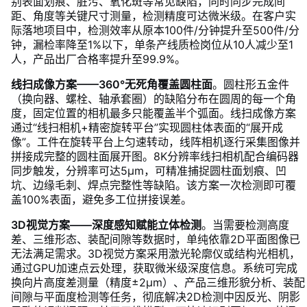
别表面划痕、脏污、氧化斑等常见缺陷，同时同步完成间
距、角度等关键尺寸测量，检测精度可达微米级。在客户实
际落地项目中，检测效率从原本100件/分钟提升至500件/分
钟，漏检率降至1%以下，单条产线质检岗位从10人减少至1
人，产品出厂合格率提升至99.9%。
线扫成像方案——360°无死角覆盖圆柱面
。圆柱形五金件
（换向器、螺栓、轴承套圈）的缺陷分布在圆周的每一个角
度，固定位置的相机最多只能覆盖半个弧面。线扫成像方案
通过“线扫相机+精密旋转平台”实现圆柱体表面的“展开成
像”。工件在旋转平台上匀速转动，线阵相机逐行采集图像并
拼接成完整的圆柱面展开图。8K分辨率线扫相机配合编码器
同步触发，分辨率可达5μm，可精准捕捉圆柱面划痕、凹
坑、边缘毛刺、焊点完整性等缺陷。该方案一次检测即可覆
盖100%表面，避免多工位拼接误差。
3D视觉方案——深度感知赋能立体检测
。当需要检测高度
差、三维形态、装配间隙等数据时，单纯依靠2D平面图像已
无法满足需求。3D视觉方案采用激光轮廓仪或结构光相机，
通过GPU加速点云处理，获取微米级深度信息。系统可完成
换向片高度差测量（精度±2μm）、产品三维形貌分析、装配
间隙与平面度检测等任务，彻底解决2D检测中因反光、阴影