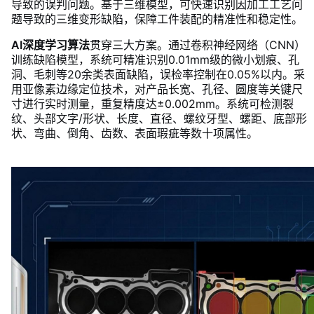
导致的误判问题。基于三维模型，可快速识别因加工工艺问
题导致的三维变形缺陷，保障工件装配的精准性和稳定性。
AI深度学习算法
贯穿三大方案。通过卷积神经网络（CNN）
训练缺陷模型，系统可精准识别0.01mm级的微小划痕、孔
洞、毛刺等20余类表面缺陷，误检率控制在0.05%以内。采
用亚像素边缘定位技术，对产品长宽、孔径、圆度等关键尺
寸进行实时测量，重复精度达±0.002mm。系统可检测裂
纹、头部文字/形状、长度、直径、螺纹牙型、螺距、底部形
状、弯曲、倒角、齿数、表面瑕疵等数十项属性。