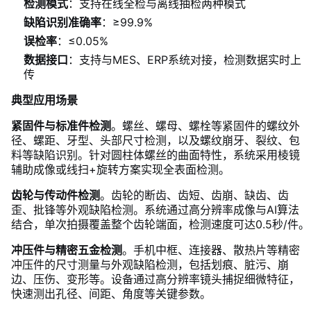
检测模式
：支持在线全检与离线抽检两种模式
缺陷识别准确率
：≥99.9%
误检率
：≤0.05%
数据接口
：支持与MES、ERP系统对接，检测数据实时上
传
典型应用场景
紧固件与标准件检测
。螺丝、螺母、螺栓等紧固件的螺纹外
径、螺距、牙型、头部尺寸检测，以及螺纹崩牙、裂纹、包
料等缺陷识别。针对圆柱体螺丝的曲面特性，系统采用棱镜
辅助成像或线扫+旋转方案实现全表面检测。
齿轮与传动件检测
。齿轮的断齿、齿短、齿崩、缺齿、齿
歪、批锋等外观缺陷检测。系统通过高分辨率成像与AI算法
结合，单次拍摄覆盖整个齿轮端面，检测速度可达0.5秒/件。
冲压件与精密五金检测
。手机中框、连接器、散热片等精密
冲压件的尺寸测量与外观缺陷检测，包括划痕、脏污、崩
边、压伤、变形等。设备通过高分辨率镜头捕捉细微特征，
快速测出孔径、间距、角度等关键参数。