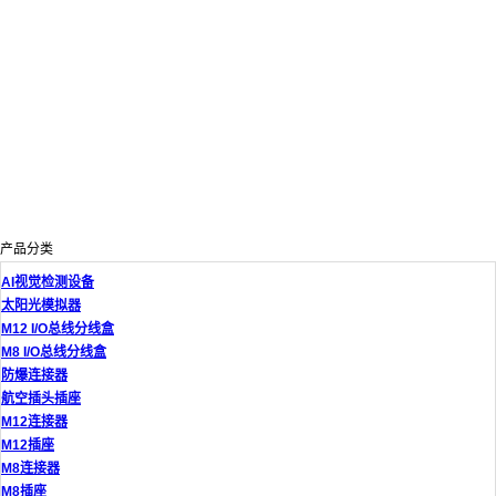
产品分类
AI视觉检测设备
太阳光模拟器
M12 I/O总线分线盒
M8 I/O总线分线盒
防爆连接器
航空插头插座
M12连接器
M12插座
M8连接器
M8插座