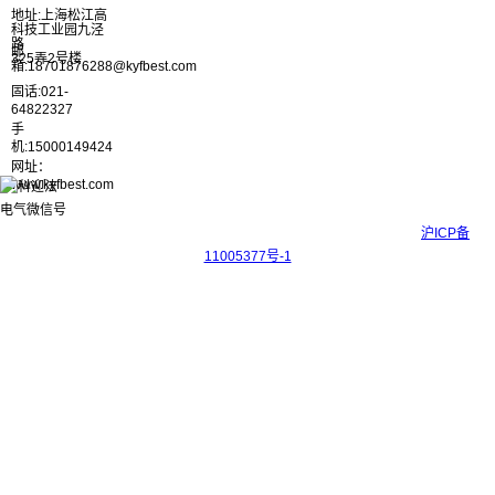
地址:上海松江高
科技工业园九泾
路
邮
325弄2号楼
箱:18701876288@kyfbest.com
固话:021-
64822327
手
机:15000149424
网址：
www.kyfbest.com
Copyright © 2017-2026 上海科迎法电气科技有限公司 ICP备案号：
沪ICP备
11005377号-1