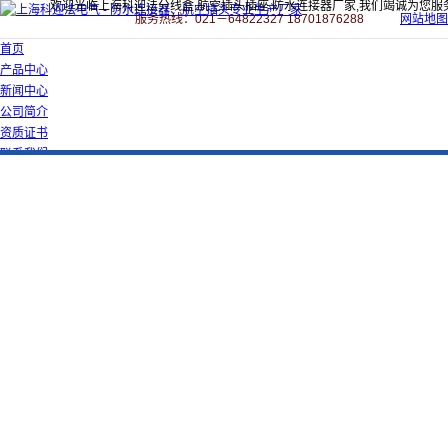
欢迎光临上海科迎法分线盒,航空插头插座,防水连接器厂家,我们竭诚为您服
服务热线：021－64822327 18701876288
网站地图
首页
产品中心
新闻中心
公司简介
资质证书
联系我们