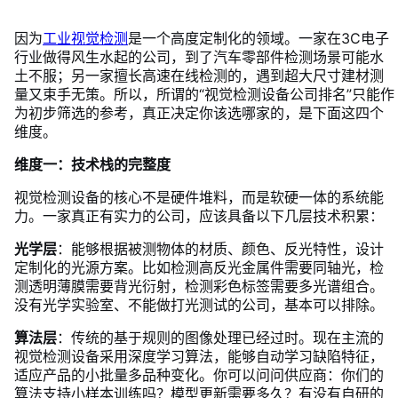
因为
工业视觉检测
是一个高度定制化的领域。一家在3C电子
行业做得风生水起的公司，到了汽车零部件检测场景可能水
土不服；另一家擅长高速在线检测的，遇到超大尺寸建材测
量又束手无策。所以，所谓的“视觉检测设备公司排名”只能作
为初步筛选的参考，真正决定你该选哪家的，是下面这四个
维度。
维度一：技术栈的完整度
视觉检测设备的核心不是硬件堆料，而是软硬一体的系统能
力。一家真正有实力的公司，应该具备以下几层技术积累：
光学层
：能够根据被测物体的材质、颜色、反光特性，设计
定制化的光源方案。比如检测高反光金属件需要同轴光，检
测透明薄膜需要背光衍射，检测彩色标签需要多光谱组合。
没有光学实验室、不能做打光测试的公司，基本可以排除。
算法层
：传统的基于规则的图像处理已经过时。现在主流的
视觉检测设备采用深度学习算法，能够自动学习缺陷特征，
适应产品的小批量多品种变化。你可以问问供应商：你们的
算法支持小样本训练吗？模型更新需要多久？有没有自研的