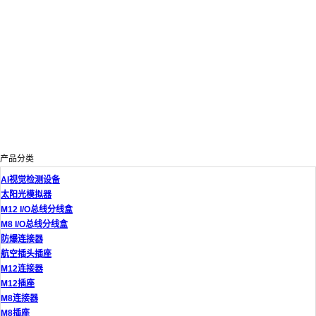
产品分类
AI视觉检测设备
太阳光模拟器
M12 I/O总线分线盒
M8 I/O总线分线盒
防爆连接器
航空插头插座
M12连接器
M12插座
M8连接器
M8插座