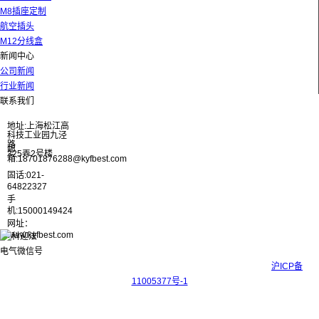
M8插座定制
航空插头
M12分线盒
新闻中心
公司新闻
行业新闻
联系我们
地址:上海松江高
科技工业园九泾
路
邮
325弄2号楼
箱:18701876288@kyfbest.com
固话:021-
64822327
手
机:15000149424
网址：
www.kyfbest.com
Copyright © 2017-2026 上海科迎法电气科技有限公司 ICP备案号：
沪ICP备
11005377号-1