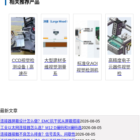
相关推荐产品
CCD视觉检
大型建材多
高精度电子
标准化AOI
测设备 | 高
维视觉测量
元器件视觉
视觉检测机
速在
系
检
最新文章
连接器屏蔽设计怎么做？EMC抗干扰从屏蔽搭接
2026-08-05
工业以太网连接器怎么选？M12 D编码和X编码选
2026-08-05
连接器接触不良怎么排查？信号丢失、间歇性
2026-08-05