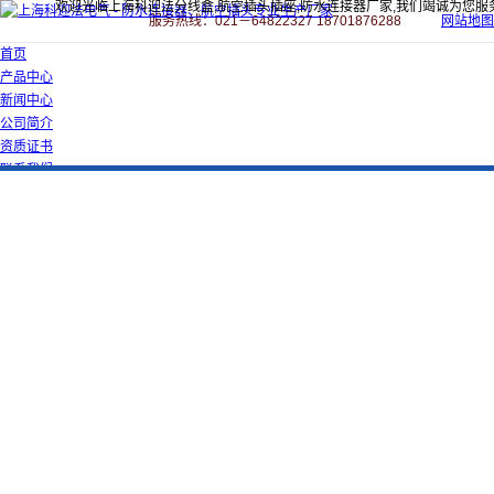
欢迎光临上海科迎法分线盒,航空插头插座,防水连接器厂家,我们竭诚为您服
服务热线：021－64822327 18701876288
网站地图
首页
产品中心
新闻中心
公司简介
资质证书
联系我们