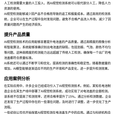
人工检测需要大量的人工投入，而AI视觉检测系统可以取代部分人工，降低人力
资源的使用。
AI视觉检测能够减少因产品不合格而导致的返工和报废成本。通过高效的检测系
统，企业可以在生产过程中及时发现问题，避免不合格产品流入市场，减少了因
质量问题而产生的经济损失。
提升产品质量
AI视觉检测技术的应用能够显著提升电池盖的产品质量。通过高精度的图像分析
和智能算法，系统能够准确识别出电池盖的缺陷，包括划痕、气泡、颜色不均匀
等问题。这种高精度的检测能力远远超越了传统人工检测，确保每一个出厂的电
池盖都符合质量标准。
AI系统还可以通过不断学习和优化，提高检测的准确性和稳定性。随着数据量的
增加，AI模型能够逐渐适应不同的生产环境和产品变化，进一步提升检测效果。
应用案例分析
在实际应用中，许多企业已经成功引入了AI视觉检测技术。例如，某知名电池制
造企业在其生产线中部署了AI视觉检测系统，成功实现了对电池盖的全面检测。
该系统不仅提高了检测效率，还将合格率提升了15%。通过分析检测数据，企业
还发现了生产过程中存在的一些潜在问题，及时进行了调整，进一步优化了生产
流程。
一些初创公司也开始探索AI视觉检测在电池盖生产中的应用。通过与科研机构合