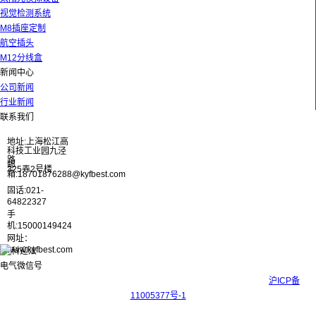
视觉检测系统
M8插座定制
航空插头
M12分线盒
新闻中心
公司新闻
行业新闻
联系我们
地址:上海松江高
科技工业园九泾
路
邮
325弄2号楼
箱:18701876288@kyfbest.com
固话:021-
64822327
手
机:15000149424
网址：
www.kyfbest.com
Copyright © 2017-2026 上海科迎法电气科技有限公司 ICP备案号：
沪ICP备
11005377号-1