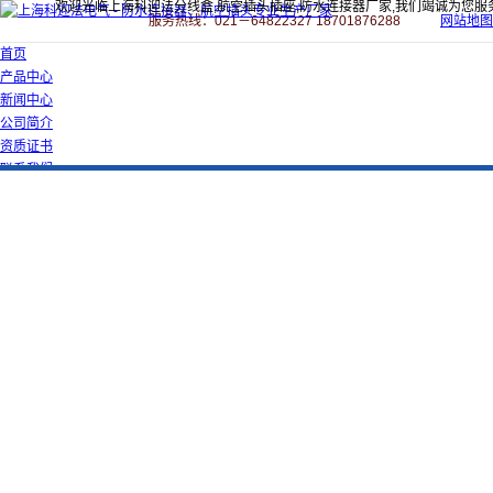
欢迎光临上海科迎法分线盒,航空插头插座,防水连接器厂家,我们竭诚为您服
服务热线：021－64822327 18701876288
网站地图
首页
产品中心
新闻中心
公司简介
资质证书
联系我们