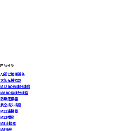
产品分类
AI视觉检测设备
太阳光模拟器
M12 I/O总线分线盒
M8 I/O总线分线盒
防爆连接器
航空插头插座
M12连接器
M12插座
M8连接器
M8插座