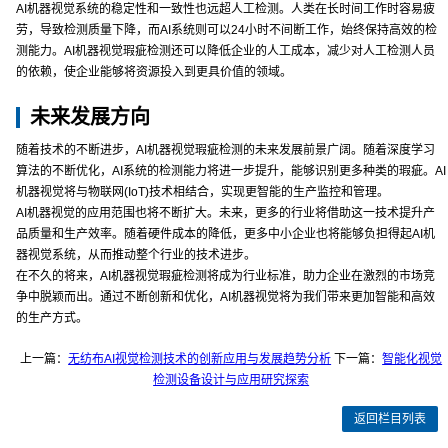
AI机器视觉系统的稳定性和一致性也远超人工检测。人类在长时间工作时容易疲
劳，导致检测质量下降，而AI系统则可以24小时不间断工作，始终保持高效的检
测能力。AI机器视觉瑕疵检测还可以降低企业的人工成本，减少对人工检测人员
的依赖，使企业能够将资源投入到更具价值的领域。
未来发展方向
随着技术的不断进步，AI机器视觉瑕疵检测的未来发展前景广阔。随着深度学习
算法的不断优化，AI系统的检测能力将进一步提升，能够识别更多种类的瑕疵。AI
机器视觉将与物联网(IoT)技术相结合，实现更智能的生产监控和管理。
AI机器视觉的应用范围也将不断扩大。未来，更多的行业将借助这一技术提升产
品质量和生产效率。随着硬件成本的降低，更多中小企业也将能够负担得起AI机
器视觉系统，从而推动整个行业的技术进步。
在不久的将来，AI机器视觉瑕疵检测将成为行业标准，助力企业在激烈的市场竞
争中脱颖而出。通过不断创新和优化，AI机器视觉将为我们带来更加智能和高效
的生产方式。
上一篇：
无纺布AI视觉检测技术的创新应用与发展趋势分析
下一篇：
智能化视觉
检测设备设计与应用研究探索
返回栏目列表