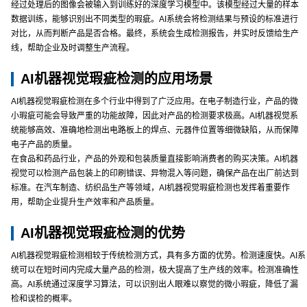
经过处理后的图像会被输入到训练好的深度学习模型中。该模型经过大量的样本
数据训练，能够识别出不同类型的瑕疵。AI系统会将检测结果与预设的标准进行
对比，从而判断产品是否合格。最终，系统会生成检测报告，并实时反馈给生产
线，帮助企业及时调整生产流程。
AI机器视觉瑕疵检测的应用场景
AI机器视觉瑕疵检测在多个行业中得到了广泛应用。在电子制造行业，产品的微
小瑕疵可能会导致严重的功能故障，因此对产品的检测要求极高。AI机器视觉系
统能够高效、准确地检测出电路板上的焊点、元器件位置等细微缺陷，从而保障
电子产品的质量。
在食品和药品行业，产品的外观和包装质量直接影响消费者的购买决策。AI机器
视觉可以检测产品包装上的印刷错误、异物混入等问题，确保产品在出厂前达到
标准。在汽车制造、纺织品生产等领域，AI机器视觉瑕疵检测也发挥着重要作
用，帮助企业提升生产效率和产品质量。
AI机器视觉瑕疵检测的优势
AI机器视觉瑕疵检测相较于传统检测方式，具有多方面的优势。检测速度快。AI系
统可以在短时间内完成大量产品的检测，极大提高了生产线的效率。检测准确性
高。AI系统通过深度学习算法，可以识别出人眼难以察觉的微小瑕疵，降低了漏
检和误检的概率。