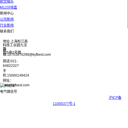
航空插头
M12分线盒
新闻中心
公司新闻
行业新闻
联系我们
地址:上海松江高
科技工业园九泾
路
邮
325弄2号楼
箱:18701876288@kyfbest.com
固话:021-
64822327
手
机:15000149424
网址：
www.kyfbest.com
Copyright © 2017-2026 上海科迎法电气科技有限公司 ICP备案号：
沪ICP备
11005377号-1