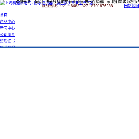
欢迎光临上海科迎法分线盒,航空插头插座,防水连接器厂家,我们竭诚为您服
服务热线：021－64822327 18701876288
网站地图
首页
产品中心
新闻中心
公司简介
资质证书
联系我们