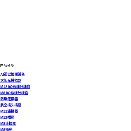
产品分类
AI视觉检测设备
太阳光模拟器
M12 I/O总线分线盒
M8 I/O总线分线盒
防爆连接器
航空插头插座
M12连接器
M12插座
M8连接器
M8插座