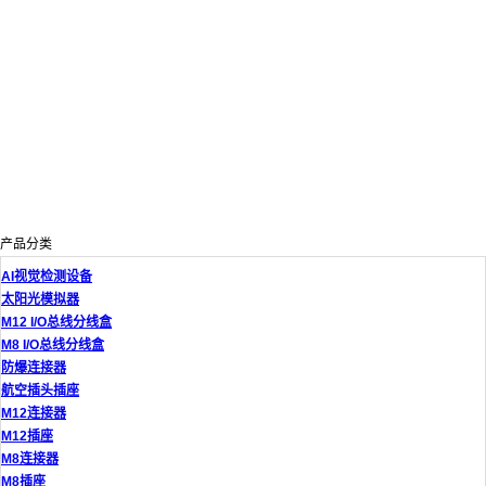
产品分类
AI视觉检测设备
太阳光模拟器
M12 I/O总线分线盒
M8 I/O总线分线盒
防爆连接器
航空插头插座
M12连接器
M12插座
M8连接器
M8插座