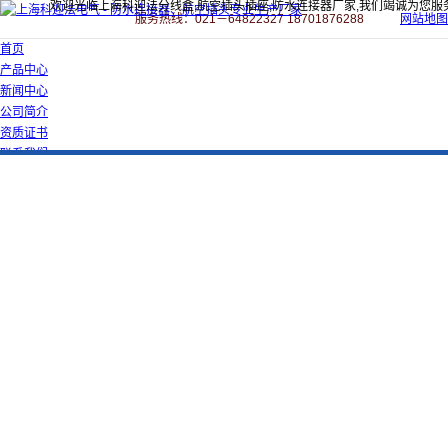
欢迎光临上海科迎法分线盒,航空插头插座,防水连接器厂家,我们竭诚为您服
服务热线：021－64822327 18701876288
网站地图
首页
产品中心
新闻中心
公司简介
资质证书
联系我们