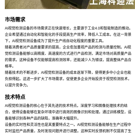
市场需求
AI视觉检测设备的市场需求正在快速增长，主要源于工业4.0和智能制造的推动。
企业希望通过自动化和智能化的手段提高生产效率，降低人工成本。在这一背景
下，AI视觉检测设备成为了提升生产线自动化程度的重要工具。
随着消费者对产品质量要求的提高，企业愈加重视产品的检测与质量控制。AI视
觉检测设备能够以高精度、高速度的方式进行产品检测，满足市场对高质量产品
的需求。这种设备不仅能够提高检测效率，还能减少人为错误，提高整体产品合
格率。
随着技术的不断进步，AI视觉检测设备的成本逐渐下降，使得更多中小企业也能
负担得起。这进一步扩大了市场需求，促使更多企业开始投资于视觉检测技术，
以提升竞争力。
技术特点
AI视觉检测设备的核心在于其先进的技术特点。深度学习和图像处理技术的结
合，使得设备能够在复杂环境中进行高效的图像识别和处理。通过训练模型，设
备能够识别各种产品的缺陷，准确率大幅提升。
设备的实时性和灵活性也是其重要特点之一。AI视觉检测设备能够在生产过程中
实时监控产品质量，及时发现问题并进行调整。这种实时反馈机制不仅提高了生