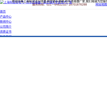
欢迎光临上海科迎法分线盒,航空插头插座,防水连接器厂家,我们竭诚为您服
服务热线：021－64822327 18701876288
网站地图
首页
产品中心
新闻中心
公司简介
资质证书
联系我们