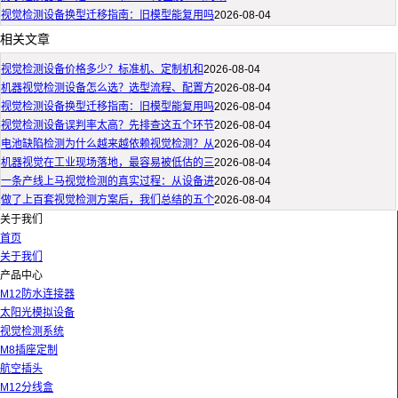
视觉检测设备换型迁移指南：旧模型能复用吗
2026-08-04
相关文章
视觉检测设备价格多少？标准机、定制机和
2026-08-04
机器视觉检测设备怎么选？选型流程、配置方
2026-08-04
视觉检测设备换型迁移指南：旧模型能复用吗
2026-08-04
视觉检测设备误判率太高？先排查这五个环节
2026-08-04
电池缺陷检测为什么越来越依赖视觉检测？从
2026-08-04
机器视觉在工业现场落地，最容易被低估的三
2026-08-04
一条产线上马视觉检测的真实过程：从设备进
2026-08-04
做了上百套视觉检测方案后，我们总结的五个
2026-08-04
关于我们
首页
关于我们
产品中心
M12防水连接器
太阳光模拟设备
视觉检测系统
M8插座定制
航空插头
M12分线盒