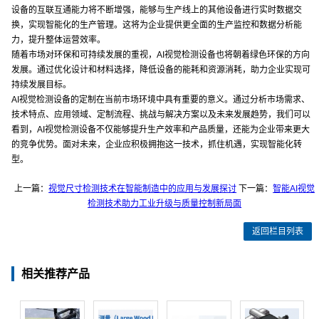
设备的互联互通能力将不断增强，能够与生产线上的其他设备进行实时数据交
换，实现智能化的生产管理。这将为企业提供更全面的生产监控和数据分析能
力，提升整体运营效率。
随着市场对环保和可持续发展的重视，AI视觉检测设备也将朝着绿色环保的方向
发展。通过优化设计和材料选择，降低设备的能耗和资源消耗，助力企业实现可
持续发展目标。
AI视觉检测设备的定制在当前市场环境中具有重要的意义。通过分析市场需求、
技术特点、应用领域、定制流程、挑战与解决方案以及未来发展趋势，我们可以
看到，AI视觉检测设备不仅能够提升生产效率和产品质量，还能为企业带来更大
的竞争优势。面对未来，企业应积极拥抱这一技术，抓住机遇，实现智能化转
型。
上一篇：
视觉尺寸检测技术在智能制造中的应用与发展探讨
下一篇：
智能AI视觉
检测技术助力工业升级与质量控制新局面
返回栏目列表
相关推荐产品