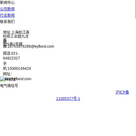
新闻中心
公司新闻
行业新闻
联系我们
地址:上海松江高
科技工业园九泾
路
邮
325弄2号楼
箱:18701876288@kyfbest.com
固话:021-
64822327
手
机:15000149424
网址：
www.kyfbest.com
Copyright © 2017-2026 上海科迎法电气科技有限公司 ICP备案号：
沪ICP备
11005377号-1