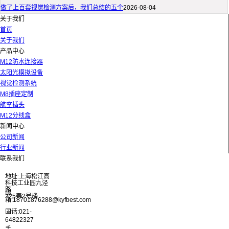
做了上百套视觉检测方案后，我们总结的五个
2026-08-04
关于我们
首页
关于我们
产品中心
M12防水连接器
太阳光模拟设备
视觉检测系统
M8插座定制
航空插头
M12分线盒
新闻中心
公司新闻
行业新闻
联系我们
地址:上海松江高
科技工业园九泾
路
邮
325弄2号楼
箱:18701876288@kyfbest.com
固话:021-
64822327