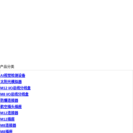
产品分类
AI视觉检测设备
太阳光模拟器
M12 I/O总线分线盒
M8 I/O总线分线盒
防爆连接器
航空插头插座
M12连接器
M12插座
M8连接器
M8插座