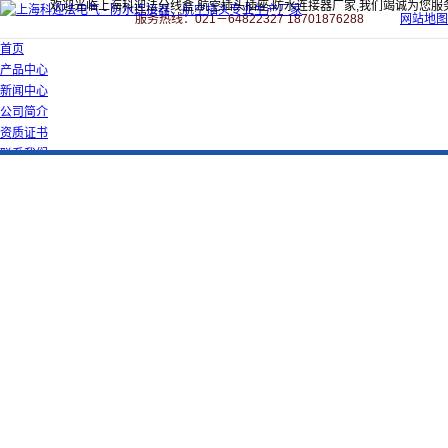
欢迎光临上海科迎法分线盒,航空插头插座,防水连接器厂家,我们竭诚为您服
服务热线：021－64822327 18701876288
网站地图
首页
产品中心
新闻中心
公司简介
资质证书
联系我们