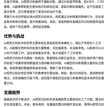
在医疗领域，AI视觉识别被用于辅助诊断。通过分析医学影像，如X光片、CT扫
描等，AI能够帮助医生更快地识别病变区域，提高诊断的准确性。这不仅提高了
医疗效率，还为患者提供了更及时的治疗方案。
零售行业也在积极应用AI视觉识别技术。商家通过分析顾客的购物行为，优化商
品陈列和库存管理，提升顾客体验。例如，智能购物车能够实时识别顾客所选商
品，提供个性化推荐，进而促进销售。
优势与挑战
AI视觉识别技术的优势主要体现在其高效性和准确性上。相比于传统的人工识
别，AI能够在短时间内处理大量数据，识别速度快，且误差率低。AI系统可以24
小时不间断工作，适应各种复杂环境，极大地提升了工作效率。
AI视觉识别技术也面临一些挑战。数据隐私问题日益突出，如何在保护用户隐私
的前提下收集和使用数据成为亟待解决的问题。AI模型的训练需要大量的标注数
据，而高质量的数据获取成本较高，限制了技术的普及。
AI视觉识别在特定场景下的鲁棒性仍需加强。例如，面对光线变化、遮挡物体等
情况，识别准确性可能下降。如何提升模型的适应能力和鲁棒性是未来研究的重
要方向。
发展趋势
随着技术的不断进步，AI视觉识别的未来发展趋势主要体现在几个方面。算法的
优化将是重点。未来，更多高效、轻量级的算法将被开发出来，使得AI视觉识别