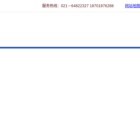
服务热线：021－64822327 18701876288
网站地图