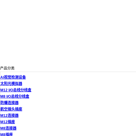
产品分类
AI视觉检测设备
太阳光模拟器
M12 I/O总线分线盒
M8 I/O总线分线盒
防爆连接器
航空插头插座
M12连接器
M12插座
M8连接器
M8插座