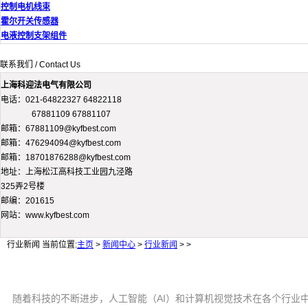
控制电机线束
霍尔开关传感器
电液控制支架组件
联系我们 / Contact Us
上海科迎法电气有限公司
电话：021-64822327 64822118
67881109 67881107
邮箱：67881109@kyfbest.com
邮箱：476294094@kyfbest.com
邮箱：18701876288@kyfbest.com
地址：上海松江高科技工业园九泾路
325弄2号楼
邮编：201615
网站：www.kyfbest.com
行业新闻
当前位置:
主页
>
新闻中心
>
行业新闻
> >
随着科技的不断进步，人工智能（AI）和计算机视觉技术在各个行业