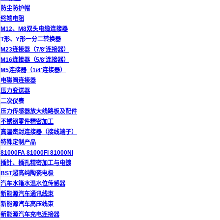
防尘防护帽
终端电阻
M12、M8双头电缆连接器
T形、Y形一分二转换器
M23连接器（7/8'连接器）
M16连接器（5/8'连接器）
M5连接器（1/4'连接器）
电磁阀连接器
压力变送器
二次仪表
压力传感器放大线路板及配件
不锈钢零件精密加工
高温密封连接器（接线端子）
特殊定制产品
81000FA 81000FI 81000NI
插针、插孔精密加工与电镀
BST超高纯陶瓷电极
汽车水箱水温水位传感器
新能源汽车通讯线束
新能源汽车高压线束
新能源汽车充电连接器