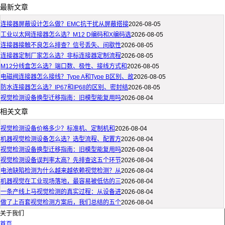
最新文章
连接器屏蔽设计怎么做？EMC抗干扰从屏蔽搭接
2026-08-05
工业以太网连接器怎么选？M12 D编码和X编码选
2026-08-05
连接器接触不良怎么排查？信号丢失、间歇性
2026-08-05
连接器定制厂家怎么选？非标连接器定制流程
2026-08-05
M12分线盒怎么选？端口数、极性、接线方式和
2026-08-05
电磁阀连接器怎么接线？Type A和Type B区别、故
2026-08-05
防水连接器怎么选？IP67和IP68的区别、密封结
2026-08-05
视觉检测设备换型迁移指南：旧模型能复用吗
2026-08-04
相关文章
视觉检测设备价格多少？标准机、定制机和
2026-08-04
机器视觉检测设备怎么选？选型流程、配置方
2026-08-04
视觉检测设备换型迁移指南：旧模型能复用吗
2026-08-04
视觉检测设备误判率太高？先排查这五个环节
2026-08-04
电池缺陷检测为什么越来越依赖视觉检测？从
2026-08-04
机器视觉在工业现场落地，最容易被低估的三
2026-08-04
一条产线上马视觉检测的真实过程：从设备进
2026-08-04
做了上百套视觉检测方案后，我们总结的五个
2026-08-04
关于我们
首页