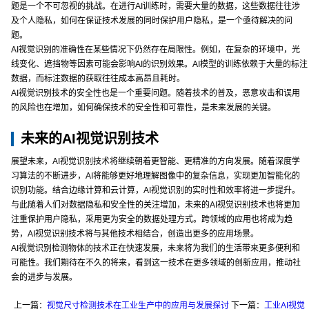
题是一个不可忽视的挑战。在进行AI训练时，需要大量的数据，这些数据往往涉
及个人隐私，如何在保证技术发展的同时保护用户隐私，是一个亟待解决的问
题。
AI视觉识别的准确性在某些情况下仍然存在局限性。例如，在复杂的环境中，光
线变化、遮挡物等因素可能会影响AI的识别效果。AI模型的训练依赖于大量的标注
数据，而标注数据的获取往往成本高昂且耗时。
AI视觉识别技术的安全性也是一个重要问题。随着技术的普及，恶意攻击和误用
的风险也在增加，如何确保技术的安全性和可靠性，是未来发展的关键。
未来的AI视觉识别技术
展望未来，AI视觉识别技术将继续朝着更智能、更精准的方向发展。随着深度学
习算法的不断进步，AI将能够更好地理解图像中的复杂信息，实现更加智能化的
识别功能。结合边缘计算和云计算，AI视觉识别的实时性和效率将进一步提升。
与此随着人们对数据隐私和安全性的关注增加，未来的AI视觉识别技术也将更加
注重保护用户隐私，采用更为安全的数据处理方式。跨领域的应用也将成为趋
势，AI视觉识别技术将与其他技术相结合，创造出更多的应用场景。
AI视觉识别检测物体的技术正在快速发展，未来将为我们的生活带来更多便利和
可能性。我们期待在不久的将来，看到这一技术在更多领域的创新应用，推动社
会的进步与发展。
上一篇：
视觉尺寸检测技术在工业生产中的应用与发展探讨
下一篇：
工业AI视觉