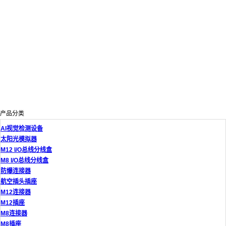
产品分类
AI视觉检测设备
太阳光模拟器
M12 I/O总线分线盒
M8 I/O总线分线盒
防爆连接器
航空插头插座
M12连接器
M12插座
M8连接器
M8插座