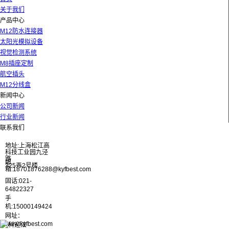
关于我们
产品中心
M12防水连接器
太阳光模拟设备
视觉检测系统
M8插座定制
航空插头
M12分线盒
新闻中心
公司新闻
行业新闻
联系我们
地址:上海松江高
科技工业园九泾
路
邮
325弄2号楼
箱:18701876288@kyfbest.com
固话:021-
64822327
手
机:15000149424
网址：
www.kyfbest.com