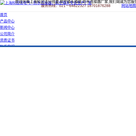
欢迎光临上海科迎法分线盒,航空插头插座,防水连接器厂家,我们竭诚为您服
服务热线：021－64822327 18701876288
网站地图
首页
产品中心
新闻中心
公司简介
资质证书
联系我们