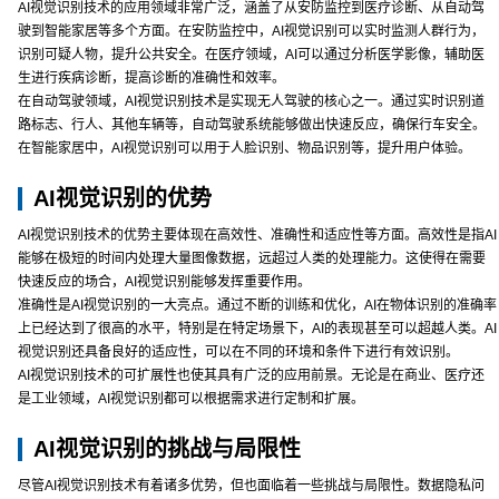
AI视觉识别技术的应用领域非常广泛，涵盖了从安防监控到医疗诊断、从自动驾
驶到智能家居等多个方面。在安防监控中，AI视觉识别可以实时监测人群行为，
识别可疑人物，提升公共安全。在医疗领域，AI可以通过分析医学影像，辅助医
生进行疾病诊断，提高诊断的准确性和效率。
在自动驾驶领域，AI视觉识别技术是实现无人驾驶的核心之一。通过实时识别道
路标志、行人、其他车辆等，自动驾驶系统能够做出快速反应，确保行车安全。
在智能家居中，AI视觉识别可以用于人脸识别、物品识别等，提升用户体验。
AI视觉识别的优势
AI视觉识别技术的优势主要体现在高效性、准确性和适应性等方面。高效性是指AI
能够在极短的时间内处理大量图像数据，远超过人类的处理能力。这使得在需要
快速反应的场合，AI视觉识别能够发挥重要作用。
准确性是AI视觉识别的一大亮点。通过不断的训练和优化，AI在物体识别的准确率
上已经达到了很高的水平，特别是在特定场景下，AI的表现甚至可以超越人类。AI
视觉识别还具备良好的适应性，可以在不同的环境和条件下进行有效识别。
AI视觉识别技术的可扩展性也使其具有广泛的应用前景。无论是在商业、医疗还
是工业领域，AI视觉识别都可以根据需求进行定制和扩展。
AI视觉识别的挑战与局限性
尽管AI视觉识别技术有着诸多优势，但也面临着一些挑战与局限性。数据隐私问