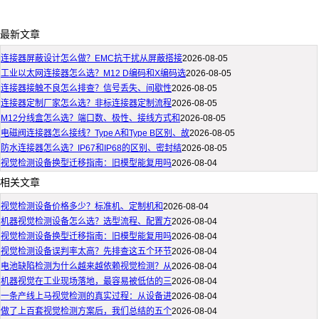
最新文章
连接器屏蔽设计怎么做？EMC抗干扰从屏蔽搭接
2026-08-05
工业以太网连接器怎么选？M12 D编码和X编码选
2026-08-05
连接器接触不良怎么排查？信号丢失、间歇性
2026-08-05
连接器定制厂家怎么选？非标连接器定制流程
2026-08-05
M12分线盒怎么选？端口数、极性、接线方式和
2026-08-05
电磁阀连接器怎么接线？Type A和Type B区别、故
2026-08-05
防水连接器怎么选？IP67和IP68的区别、密封结
2026-08-05
视觉检测设备换型迁移指南：旧模型能复用吗
2026-08-04
相关文章
视觉检测设备价格多少？标准机、定制机和
2026-08-04
机器视觉检测设备怎么选？选型流程、配置方
2026-08-04
视觉检测设备换型迁移指南：旧模型能复用吗
2026-08-04
视觉检测设备误判率太高？先排查这五个环节
2026-08-04
电池缺陷检测为什么越来越依赖视觉检测？从
2026-08-04
机器视觉在工业现场落地，最容易被低估的三
2026-08-04
一条产线上马视觉检测的真实过程：从设备进
2026-08-04
做了上百套视觉检测方案后，我们总结的五个
2026-08-04