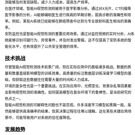
测能够及时发现缺陷，减少人力成本，提高生产效率。
在医疗领域，智能AI视觉检测则被用于医学影像分析。通过对X光片、CT扫描等
医学影像的分析，AI能够辅助医生进行疾病的早期诊断，提高诊断的准确性和效
率。例如，某些AI系统已经能够在肺癌筛查中达到与专业放射科医生相当的准确
率。
安防监控也是智能AI视觉检测的重要应用场景。通过对监控视频的实时分析，AI系
统能够识别可疑行为、异常事件，并及时发出警报。这不仅提高了安防系统的智
能化水平，也有效提升了公共安全管理的效率。
技术挑战
尽管智能AI视觉检测技术前景广阔，但在实际应用中仍面临诸多挑战。数据的质
量和数量直接影响模型的训练效果。高质量的标注数据是训练深度学习模型的基
础，但获取这些数据往往需要大量的时间和人力成本。
环境的复杂性也是一个重要挑战。在实际应用中，光照变化、背景杂乱等因素都
会影响视觉检测的准确性。如何提高模型在复杂环境下的鲁棒性，是当前研究的
热点之一。
智能AI视觉检测的可解释性问题也不容忽视。许多深度学习模型如黑箱一般，虽
然能够提供高准确率的结果，但其决策过程往往难以理解。这在某些关键应用场
景中，可能导致用户对系统的信任度降低。
发展趋势