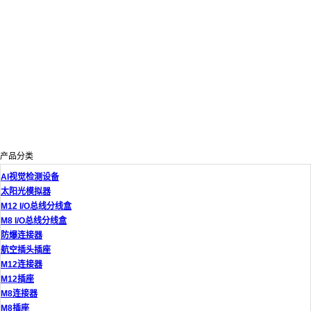
产品分类
AI视觉检测设备
太阳光模拟器
M12 I/O总线分线盒
M8 I/O总线分线盒
防爆连接器
航空插头插座
M12连接器
M12插座
M8连接器
M8插座