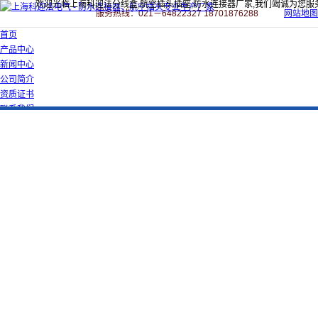
欢迎光临上海科迎法分线盒,航空插头插座,防水连接器厂家,我们竭诚为您服
服务热线：021－64822327 18701876288
网站地图
首页
产品中心
新闻中心
公司简介
资质证书
联系我们