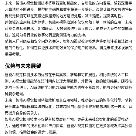
未来，智能AI视觉检测技术将朝着更加智能化、自动化的方向发展。随着深度学
习算法的不断进步，模型的准确性和效率将进一步提升。边缘计算的发展也将使
得视觉检测可以在更接近数据源的地方进行处理，减少延迟，提高实时性。
跨领域的应用将成为趋势。智能AI视觉检测不仅仅局限于单一领域的应用，未来
可能会与其他技术，如物联网、大数据等进行深度融合，形成更为复杂的智能系
统。这将为各行业的数字化转型提供强有力的支持。
随着人们对隐私和安全问题的关注，智能AI视觉检测技术也将更加注重和法律问
题的合规性。如何在保证技术应用效果的保护用户的隐私，将是未来技术发展的
重要考量。
优势与未来展望
智能AI视觉检测技术的优势在于其高效、准确和可扩展性。相比传统的人工检
测，AI视觉检测能够在短时间内处理大量数据，并提供一致的检测结果。随着技
术的不断进步，AI系统的学习能力和适应能力也在不断增强，能够更好地应对各
种复杂场景。
未来，智能AI视觉检测将继续扩展其应用领域，推动各行业的智能化转型。随着
硬件成本的降低和算法的优化，越来越多的小型企业也将能够利用这一技术，从
而提升自身的竞争力。
智能AI视觉检测技术不仅是科技发展的产物，更是未来社会智能化的重要推动
力。通过不断的技术创新和应用探索，智能AI视觉检测将在更多领域发挥其独特
的价值，推动社会的进步与发展。