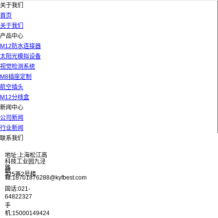
关于我们
首页
关于我们
产品中心
M12防水连接器
太阳光模拟设备
视觉检测系统
M8插座定制
航空插头
M12分线盒
新闻中心
公司新闻
行业新闻
联系我们
地址:上海松江高
科技工业园九泾
路
邮
325弄2号楼
箱:18701876288@kyfbest.com
固话:021-
64822327
手
机:15000149424