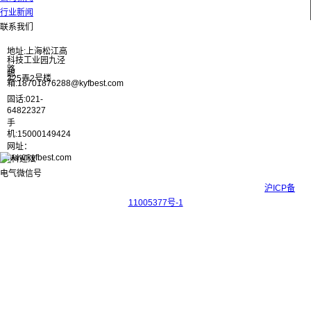
行业新闻
联系我们
地址:上海松江高
科技工业园九泾
路
邮
325弄2号楼
箱:18701876288@kyfbest.com
固话:021-
64822327
手
机:15000149424
网址：
www.kyfbest.com
Copyright © 2017-2026 上海科迎法电气科技有限公司 ICP备案号：
沪ICP备
11005377号-1