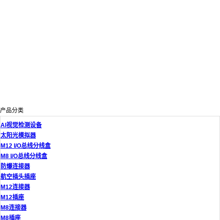
产品分类
AI视觉检测设备
太阳光模拟器
M12 I/O总线分线盒
M8 I/O总线分线盒
防爆连接器
航空插头插座
M12连接器
M12插座
M8连接器
M8插座