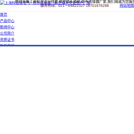
欢迎光临上海科迎法分线盒,航空插头插座,防水连接器厂家,我们竭诚为您服
服务热线：021－64822327 18701876288
网站地图
首页
产品中心
新闻中心
公司简介
资质证书
联系我们