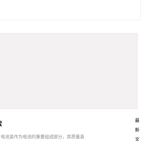
最
索
新
。电池盖作为电池的重要组成部分，其质量直
文