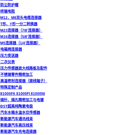
防尘防护帽
终端电阻
M12、M8双头电缆连接器
T形、Y形一分二转换器
M23连接器（7/8'连接器）
M16连接器（5/8'连接器）
M5连接器（1/4'连接器）
电磁阀连接器
压力变送器
二次仪表
压力传感器放大线路板及配件
不锈钢零件精密加工
高温密封连接器（接线端子）
特殊定制产品
81000FA 81000FI 81000NI
插针、插孔精密加工与电镀
BST超高纯陶瓷电极
汽车水箱水温水位传感器
新能源汽车通讯线束
新能源汽车高压线束
新能源汽车充电连接器