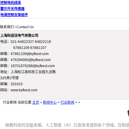
控制电机线束
霍尔开关传感器
电液控制支架组件
联系我们 / Contact Us
上海科迎法电气有限公司
电话：021-64822327 64822118
67881109 67881107
邮箱：67881109@kyfbest.com
邮箱：476294094@kyfbest.com
邮箱：18701876288@kyfbest.com
地址：上海松江高科技工业园九泾路
325弄2号楼
邮编：201615
网站：www.kyfbest.com
行业新闻
当前位置:
主页
>
新闻中心
>
行业新闻
> >
随着科技的迅猛发展，人工智能（AI）已逐渐渗透到各个领域。在制