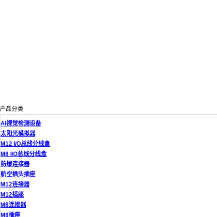
产品分类
AI视觉检测设备
太阳光模拟器
M12 I/O总线分线盒
M8 I/O总线分线盒
防爆连接器
航空插头插座
M12连接器
M12插座
M8连接器
M8插座