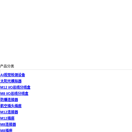
产品分类
AI视觉检测设备
太阳光模拟器
M12 I/O总线分线盒
M8 I/O总线分线盒
防爆连接器
航空插头插座
M12连接器
M12插座
M8连接器
M8插座