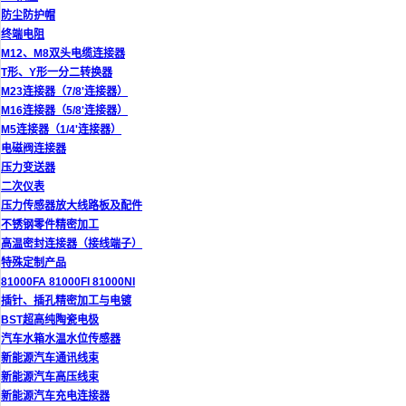
防尘防护帽
终端电阻
M12、M8双头电缆连接器
T形、Y形一分二转换器
M23连接器（7/8'连接器）
M16连接器（5/8'连接器）
M5连接器（1/4'连接器）
电磁阀连接器
压力变送器
二次仪表
压力传感器放大线路板及配件
不锈钢零件精密加工
高温密封连接器（接线端子）
特殊定制产品
81000FA 81000FI 81000NI
插针、插孔精密加工与电镀
BST超高纯陶瓷电极
汽车水箱水温水位传感器
新能源汽车通讯线束
新能源汽车高压线束
新能源汽车充电连接器