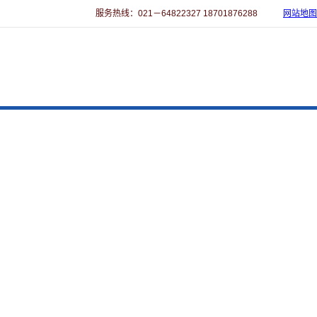
服务热线：021－64822327 18701876288
网站地图