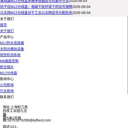
集线器M12分线盒多路传感器信号的集中节点
2026-08-04
抗干扰M12分线盒：电磁干扰环境下的信号保障
2026-08-04
以太网M12分线盒对于工业以太网信号分配的关
2026-08-04
关于我们
首页
关于我们
产品中心
M12防水连接器
太阳光模拟设备
视觉检测系统
M8插座定制
航空插头
M12分线盒
新闻中心
公司新闻
行业新闻
联系我们
地址:上海松江高
科技工业园九泾
路
邮
325弄2号楼
箱:18701876288@kyfbest.com
固话:021-