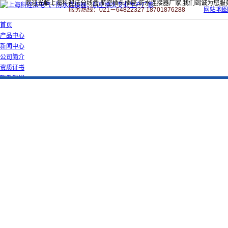
欢迎光临上海科迎法分线盒,航空插头插座,防水连接器厂家,我们竭诚为您服
服务热线：021－64822327 18701876288
网站地图
首页
产品中心
新闻中心
公司简介
资质证书
联系我们