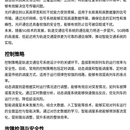
通信技术因其灵活性和广泛覆盖而被广泛应用，特别是在复杂的城市环境中，能
够有效解决信号传输问题。
光纤通信则以其高带宽和抗干扰能力受到青睐，适用于长距离和高数据量的信号
传输。通过光纤网络，信号系统能够实现高速数据传输，确保信息的实时性和准
确性。光纤通信还具备较强的安全性，能够有效防止信号被窃取或干扰。
未来，随着5G技术的发展，轨道交通信号系统的通信能力将进一步提升。5G网络
的高速度、低延迟将为轨道交通提供更为可靠的通信保障，推动智能交通系统的
实现。
控制策略
控制策略是轨道交通信号系统设计中的关键环节，直接影响到列车的运行效率与
安全性。目前，常用的控制策略包括定时调度、动态调度和智能调度等。定时调
度是传统的调度方式，适用于运行规律性较强的线路，能够有效提高列车的准点
率。
动态调度则是根据实时运行情况进行调整，能够有效应对突发情况，如列车故障
或客流变化。通过实时数据分析，动态调度系统能够快速做出反应，优化列车的
运行计划，降低延误风险。
智能调度是未来发展方向，结合大数据、人工智能等技术，能够实现对列车运行
的全面监控与智能决策。通过对历史数据的学习，智能调度系统能够预测客流变
化，提前做出调整，提升系统的整体效率。
故障检测与安全性