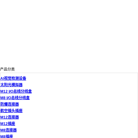
产品分类
AI视觉检测设备
太阳光模拟器
M12 I/O总线分线盒
M8 I/O总线分线盒
防爆连接器
航空插头插座
M12连接器
M12插座
M8连接器
M8插座