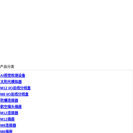
产品分类
AI视觉检测设备
太阳光模拟器
M12 I/O总线分线盒
M8 I/O总线分线盒
防爆连接器
航空插头插座
M12连接器
M12插座
M8连接器
M8插座