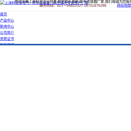
欢迎光临上海科迎法分线盒,航空插头插座,防水连接器厂家,我们竭诚为您服
服务热线：021－64822327 18701876288
网站地图
首页
产品中心
新闻中心
公司简介
资质证书
联系我们