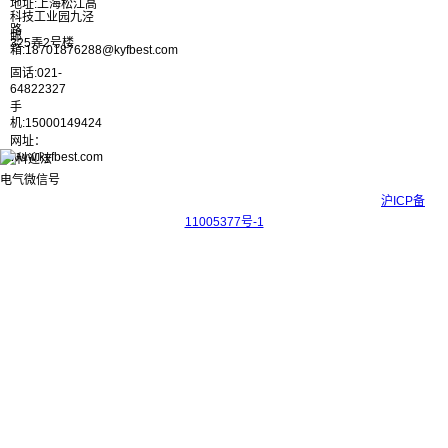
地址:上海松江高
科技工业园九泾
路
邮
325弄2号楼
箱:18701876288@kyfbest.com
固话:021-
64822327
手
机:15000149424
网址：
www.kyfbest.com
Copyright © 2017-2026 上海科迎法电气科技有限公司 ICP备案号：
沪ICP备
11005377号-1