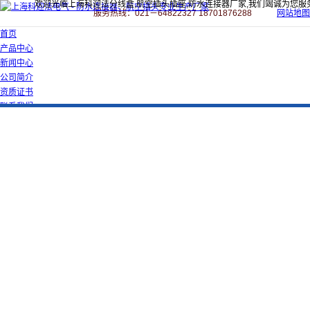
欢迎光临上海科迎法分线盒,航空插头插座,防水连接器厂家,我们竭诚为您服
服务热线：021－64822327 18701876288
网站地图
首页
产品中心
新闻中心
公司简介
资质证书
联系我们