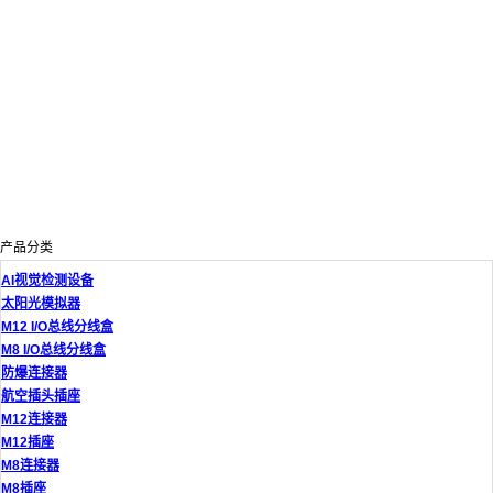
产品分类
AI视觉检测设备
太阳光模拟器
M12 I/O总线分线盒
M8 I/O总线分线盒
防爆连接器
航空插头插座
M12连接器
M12插座
M8连接器
M8插座