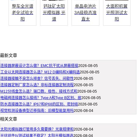
整车全光谱
钙钛矿太阳
单晶电池片
大面积机翼
老化试验太
光模拟器,光
3A级稳态准
光照测试太
阳
谱
直太
阳
最新文章
连接器屏蔽设计怎么做？EMC抗干扰从屏蔽搭接
2026-08-05
工业以太网连接器怎么选？M12 D编码和X编码选
2026-08-05
连接器接触不良怎么排查？信号丢失、间歇性
2026-08-05
连接器定制厂家怎么选？非标连接器定制流程
2026-08-05
M12分线盒怎么选？端口数、极性、接线方式和
2026-08-05
电磁阀连接器怎么接线？Type A和Type B区别、故
2026-08-05
防水连接器怎么选？IP67和IP68的区别、密封结
2026-08-05
视觉检测设备换型迁移指南：旧模型能复用吗
2026-08-04
相关文章
太阳光模拟器灯管用多久需要换？光衰规律和
2026-08-04
光伏组件IV测试结果不稳定？太阳光模拟器选
2026-08-04