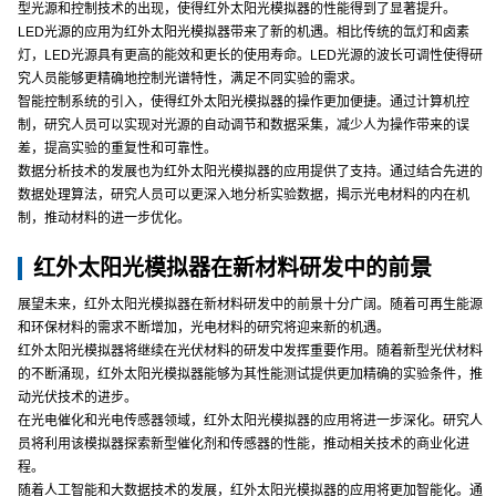
型光源和控制技术的出现，使得红外太阳光模拟器的性能得到了显著提升。
LED光源的应用为红外太阳光模拟器带来了新的机遇。相比传统的氙灯和卤素
灯，LED光源具有更高的能效和更长的使用寿命。LED光源的波长可调性使得研
究人员能够更精确地控制光谱特性，满足不同实验的需求。
智能控制系统的引入，使得红外太阳光模拟器的操作更加便捷。通过计算机控
制，研究人员可以实现对光源的自动调节和数据采集，减少人为操作带来的误
差，提高实验的重复性和可靠性。
数据分析技术的发展也为红外太阳光模拟器的应用提供了支持。通过结合先进的
数据处理算法，研究人员可以更深入地分析实验数据，揭示光电材料的内在机
制，推动材料的进一步优化。
红外太阳光模拟器在新材料研发中的前景
展望未来，红外太阳光模拟器在新材料研发中的前景十分广阔。随着可再生能源
和环保材料的需求不断增加，光电材料的研究将迎来新的机遇。
红外太阳光模拟器将继续在光伏材料的研发中发挥重要作用。随着新型光伏材料
的不断涌现，红外太阳光模拟器能够为其性能测试提供更加精确的实验条件，推
动光伏技术的进步。
在光电催化和光电传感器领域，红外太阳光模拟器的应用将进一步深化。研究人
员将利用该模拟器探索新型催化剂和传感器的性能，推动相关技术的商业化进
程。
随着人工智能和大数据技术的发展，红外太阳光模拟器的应用将更加智能化。通