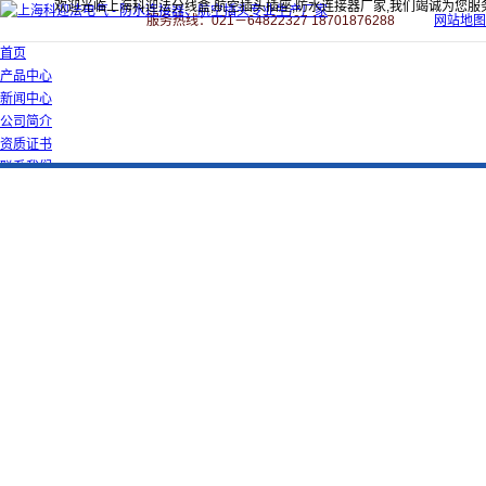
欢迎光临上海科迎法分线盒,航空插头插座,防水连接器厂家,我们竭诚为您服
服务热线：021－64822327 18701876288
网站地图
首页
产品中心
新闻中心
公司简介
资质证书
联系我们