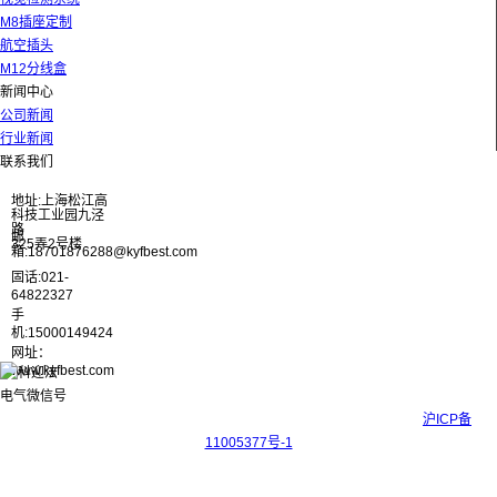
M8插座定制
航空插头
M12分线盒
新闻中心
公司新闻
行业新闻
联系我们
地址:上海松江高
科技工业园九泾
路
邮
325弄2号楼
箱:18701876288@kyfbest.com
固话:021-
64822327
手
机:15000149424
网址：
www.kyfbest.com
Copyright © 2017-2026 上海科迎法电气科技有限公司 ICP备案号：
沪ICP备
11005377号-1