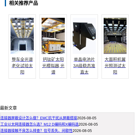
相关推荐产品
整车全光谱
钙钛矿太阳
单晶电池片
大面积机翼
老化试验太
光模拟器,光
3A级稳态准
光照测试太
阳
谱
直太
阳
最新文章
连接器屏蔽设计怎么做？EMC抗干扰从屏蔽搭接
2026-08-05
工业以太网连接器怎么选？M12 D编码和X编码选
2026-08-05
连接器接触不良怎么排查？信号丢失、间歇性
2026-08-05