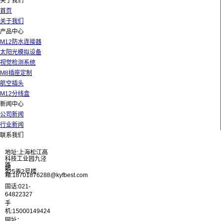
关于我们
首页
关于我们
产品中心
M12防水连接器
太阳光模拟设备
视觉检测系统
M8插座定制
航空插头
M12分线盒
新闻中心
公司新闻
行业新闻
联系我们
地址:上海松江高
科技工业园九泾
路
邮
325弄2号楼
箱:18701876288@kyfbest.com
固话:021-
64822327
手
机:15000149424
网址：