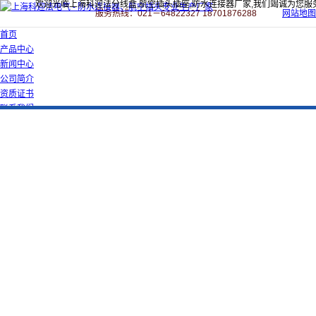
欢迎光临上海科迎法分线盒,航空插头插座,防水连接器厂家,我们竭诚为您服
服务热线：021－64822327 18701876288
网站地图
首页
产品中心
新闻中心
公司简介
资质证书
联系我们