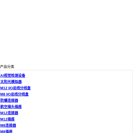
产品分类
AI视觉检测设备
太阳光模拟器
M12 I/O总线分线盒
M8 I/O总线分线盒
防爆连接器
航空插头插座
M12连接器
M12插座
M8连接器
M8插座