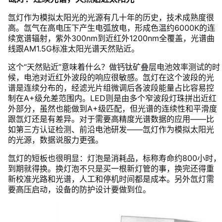
氙灯作为模拟太阳光的光源有几十年的历史，技术成熟度很
高。氙气在高电压下产生电弧放电，形成色温约6000K的连
续宽谱辐射，紫外300nm到近红外1200nm全覆盖，光谱曲
线跟AM1.5G标准太阳光谱天然贴近。
这个“天然贴近”意味着什么？做钙钛矿叠层电池效率测试的时
候，电池对近红外波段的响应很敏感。氙灯在这个波段的光
谱是连续分布的，经滤光片组微调后各波段能量占比容易控
制在A+级允差范围内。LED则是由多个窄波段灯珠拼出近红
外部分，虽然也能做到A+级匹配，但光谱的连续性和平滑度
跟氙灯还是有差异。对于需要高精度光谱数据的应用——比
如第三方认证检测、前沿电池研发——氙灯作为模拟太阳光
的光源，数据说服力更强。
氙灯的短板也很明显：灯泡是消耗品，标称寿命约800小时，
到期就得换。换灯泡不只是买一根新灯管的事，换完还得重
新校准光路和光谱，人工和停机时间都是成本。另外氙灯需
要高压启动，设备的防护设计要做到位。