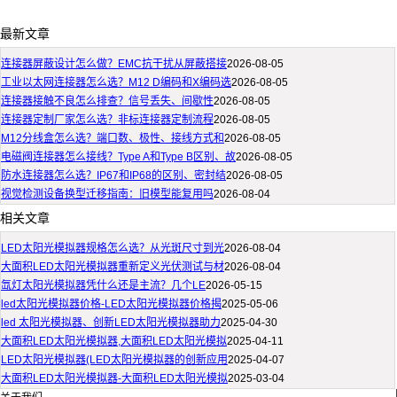
最新文章
连接器屏蔽设计怎么做？EMC抗干扰从屏蔽搭接
2026-08-05
工业以太网连接器怎么选？M12 D编码和X编码选
2026-08-05
连接器接触不良怎么排查？信号丢失、间歇性
2026-08-05
连接器定制厂家怎么选？非标连接器定制流程
2026-08-05
M12分线盒怎么选？端口数、极性、接线方式和
2026-08-05
电磁阀连接器怎么接线？Type A和Type B区别、故
2026-08-05
防水连接器怎么选？IP67和IP68的区别、密封结
2026-08-05
视觉检测设备换型迁移指南：旧模型能复用吗
2026-08-04
相关文章
LED太阳光模拟器规格怎么选？从光斑尺寸到光
2026-08-04
大面积LED太阳光模拟器重新定义光伏测试与材
2026-08-04
氙灯太阳光模拟器凭什么还是主流？几个LE
2026-05-15
led太阳光模拟器价格-LED太阳光模拟器价格揭
2025-05-06
led 太阳光模拟器、创新LED太阳光模拟器助力
2025-04-30
大面积LED太阳光模拟器,大面积LED太阳光模拟
2025-04-11
LED太阳光模拟器(LED太阳光模拟器的创新应用
2025-04-07
大面积LED太阳光模拟器-大面积LED太阳光模拟
2025-03-04