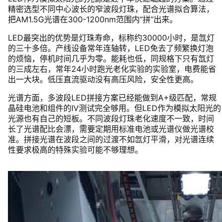
精密选型不同中心波长的窄波段灯珠，配合光谱拟合算法，
把AM1.5G光谱在300-1200nm范围内“拼”出来。
LED最突出的优势是灯珠寿命，标称约30000小时，是氙灯
的三十多倍。产线设备常年连轴转，LED免去了频繁换灯泡
的烦恼，停机时间几乎为零。能耗也低，同规格下只有氙灯
的三成左右，常年24小时跑光老化实验的实验室，电费能省
出一大块。低压直流驱动没有高压风险，安全性更高。
光谱方面，多波段LED拼接方案已经能做到A+级匹配，常规
晶硅电池和组件的IV测试完全够用。但LED作为模拟太阳光的
光源也有自己的短板。不同波段灯珠老化速度不一致，时间
长了光谱配比会漂，需要定期用标准电池或光谱仪做光谱校
准。拼接光谱在波段之间的过渡不如氙灯平滑，对光谱连续
性要求极高的特殊实验可能不够理想。