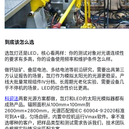
到底该怎么选
选氙灯还是LED，核心看两样：你的测试对象对光谱连续性
的要求有多高，你的设备使用频率和维护条件怎么样。
做钙钛矿、叠层电池、多结电池等前沿研究，需要出具第三
方认证报告的场景，氙灯作为模拟太阳光的光源更稳妥。产
线大批量常规组件IV分档、长周期光老化实验、需要设备几
乎不停机的场景，LED的综合性价比更高。
科迎法
两套光源方案都做，氙灯和LED的太阳光模拟器都有
成熟产品。辐照面积从100mm×100mm到
2600mm×2800mm，光谱匹配按IEC 60904-9:2020标准
可到A+级，匀场自研，内置中控机运行Vmax软件。拿不准
选哪种的客户，把样品类型和测试需求告诉我们，技术团队
会根据实际情况出匹配方案。