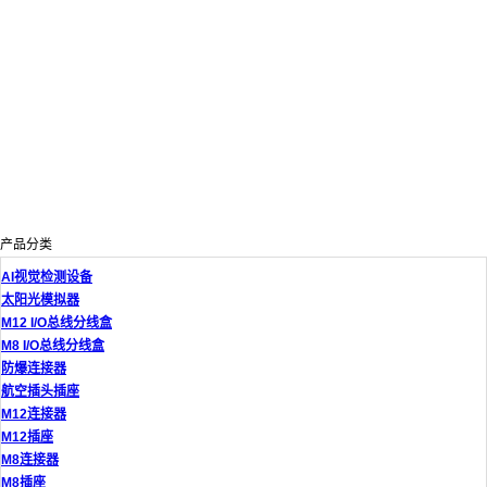
产品分类
AI视觉检测设备
太阳光模拟器
M12 I/O总线分线盒
M8 I/O总线分线盒
防爆连接器
航空插头插座
M12连接器
M12插座
M8连接器
M8插座