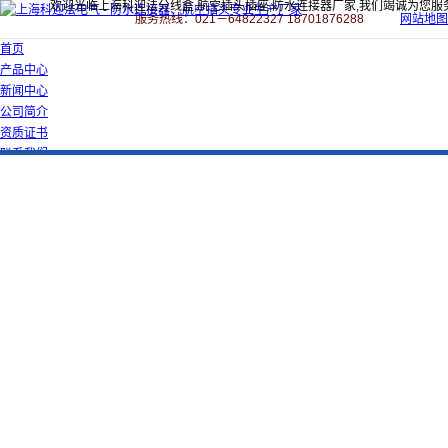
欢迎光临上海科迎法分线盒,航空插头插座,防水连接器厂家,我们竭诚为您服
服务热线：021－64822327 18701876288
网站地图
首页
产品中心
新闻中心
公司简介
资质证书
联系我们