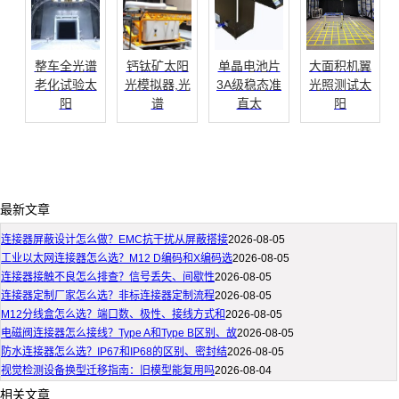
整车全光谱
钙钛矿太阳
单晶电池片
大面积机翼
老化试验太
光模拟器,光
3A级稳态准
光照测试太
阳
谱
直太
阳
最新文章
连接器屏蔽设计怎么做？EMC抗干扰从屏蔽搭接
2026-08-05
工业以太网连接器怎么选？M12 D编码和X编码选
2026-08-05
连接器接触不良怎么排查？信号丢失、间歇性
2026-08-05
连接器定制厂家怎么选？非标连接器定制流程
2026-08-05
M12分线盒怎么选？端口数、极性、接线方式和
2026-08-05
电磁阀连接器怎么接线？Type A和Type B区别、故
2026-08-05
防水连接器怎么选？IP67和IP68的区别、密封结
2026-08-05
视觉检测设备换型迁移指南：旧模型能复用吗
2026-08-04
相关文章