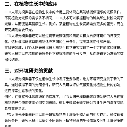
二、在植物生长中的应用
LED太阳光模拟器在植物生长中的应用主要体现在其能够提供理想的光照条件。
不同植物对光照的需求各不相同，LED技术可以根据植物的种类和生长阶段调节
光谱，从而促进其健康生长。例如，某些植物在生长初期需要更多的蓝光，而在
开花期则需要红光。
LED太阳光模拟器还可以通过调节光照强度和周期来模拟自然环境中的日夜变
化。这种模拟能够帮助植物适应不同的生长条件，提高其抗逆性和产量。
在科研领域，LED太阳光模拟器为植物生理学研究提供了一个可控的实验环境。
研究人员可以在精确的光照条件下观察植物的生长反应，从而获得更为准确的数
据和结论。
三、对环境研究的贡献
LED太阳光模拟器不仅在植物生长中发挥重要作用，也为环境研究提供了新的工
具。通过模拟不同的光照条件，研究人员可以评估气候变化对植物生长的影响，
进而探索生态系统的变化。
例如，在温室气体浓度增加的情况下，LED太阳光模拟器可以帮助研究人员观察
植物的光合作用效率如何受到影响。这对于理解全球变暖对农业生产的潜在威胁
具有重要意义。
LED太阳光模拟器还可以用于研究植物与土壤微生物之间的相互作用。通过调节
光照条件，研究人员可以探讨不同光照下植物根系的生长情况及其对土壤健康的
影响。