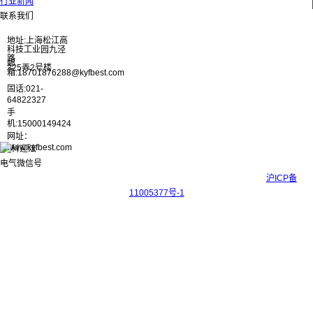
行业新闻
联系我们
地址:上海松江高
科技工业园九泾
路
邮
325弄2号楼
箱:18701876288@kyfbest.com
固话:021-
64822327
手
机:15000149424
网址：
www.kyfbest.com
Copyright © 2017-2026 上海科迎法电气科技有限公司 ICP备案号：
沪ICP备
11005377号-1