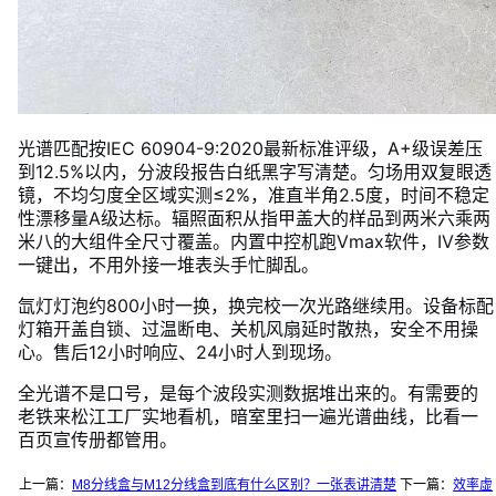
光谱匹配按IEC 60904-9:2020最新标准评级，A+级误差压
到12.5%以内，分波段报告白纸黑字写清楚。匀场用双复眼透
镜，不均匀度全区域实测≤2%，准直半角2.5度，时间不稳定
性漂移量A级达标。辐照面积从指甲盖大的样品到两米六乘两
米八的大组件全尺寸覆盖。内置中控机跑Vmax软件，IV参数
一键出，不用外接一堆表头手忙脚乱。
氙灯灯泡约800小时一换，换完校一次光路继续用。设备标配
灯箱开盖自锁、过温断电、关机风扇延时散热，安全不用操
心。售后12小时响应、24小时人到现场。
全光谱不是口号，是每个波段实测数据堆出来的。有需要的
老铁来松江工厂实地看机，暗室里扫一遍光谱曲线，比看一
百页宣传册都管用。
上一篇：
M8分线盒与M12分线盒到底有什么区别？一张表讲清楚
下一篇：
效率虚