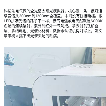
科迎法电气做的全光谱太阳光模拟器，核心就一条：氙灯连
续宽谱从300nm到1200nm全覆盖，中间没有拼接断档。跟
LED拼凑光谱的路子不一样，氙气电弧放电天然就是6000K
色温的连续辐射，紫外到红外一气呵成。拿去测钙钛矿叠
层、多结电池、光催化材料，数据跟认证机构对得上，发文
章审稿人挑不出光谱失配的毛病。