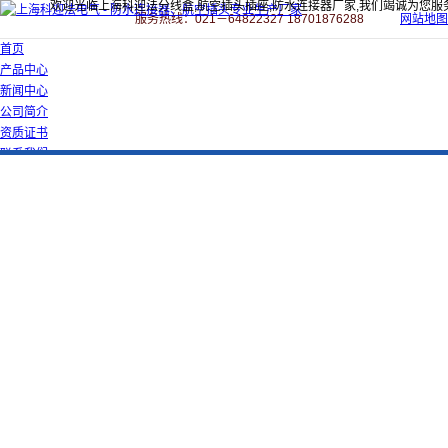
欢迎光临上海科迎法分线盒,航空插头插座,防水连接器厂家,我们竭诚为您服
服务热线：021－64822327 18701876288
网站地图
首页
产品中心
新闻中心
公司简介
资质证书
联系我们