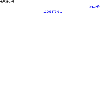
Copyright © 2017-2026 上海科迎法电气科技有限公司 ICP备案号：
沪ICP备
11005377号-1