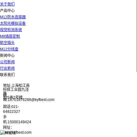
关于我们
产品中心
M12防水连接器
太阳光模拟设备
视觉检测系统
M8插座定制
航空插头
M12分线盒
新闻中心
公司新闻
行业新闻
联系我们
地址:上海松江高
科技工业园九泾
路
邮
325弄2号楼
箱:18701876288@kyfbest.com
固话:021-
64822327
手
机:15000149424
网址：
www.kyfbest.com