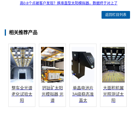
高0.8个点被客户发现？换准直型太阳模拟器，数据终于对上了
返回栏目列表
相关推荐产品
整车全光谱
钙钛矿太阳
单晶电池片
大面积机翼
老化试验太
光模拟器,光
3A级稳态准
光照测试太
阳
谱
直太
阳