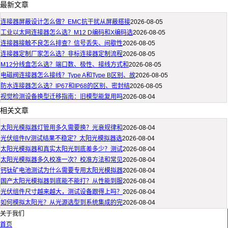
最新文章
连接器屏蔽设计怎么做？EMC抗干扰从屏蔽搭接
2026-08-05
工业以太网连接器怎么选？M12 D编码和X编码选
2026-08-05
连接器接触不良怎么排查？信号丢失、间歇性
2026-08-05
连接器定制厂家怎么选？非标连接器定制流程
2026-08-05
M12分线盒怎么选？端口数、极性、接线方式和
2026-08-05
电磁阀连接器怎么接线？Type A和Type B区别、故
2026-08-05
防水连接器怎么选？IP67和IP68的区别、密封结
2026-08-05
视觉检测设备换型迁移指南：旧模型能复用吗
2026-08-04
相关文章
太阳光模拟器灯管用多久需要换？光衰规律和
2026-08-04
光伏组件IV测试结果不稳定？太阳光模拟器选
2026-08-04
太阳光模拟器和真实太阳光到底差多少？测试
2026-08-04
太阳光模拟器多久校准一次？校准方法和常见
2026-08-04
钙钛矿电池测试为什么需要专用太阳光模拟器
2026-08-04
国产太阳光模拟器到底能不能打？从性能到服
2026-08-04
光伏组件尺寸越来越大，测试设备跟得上吗？
2026-08-04
如何模拟太阳光？从光源选型到系统集成的完
2026-08-04
关于我们
首页