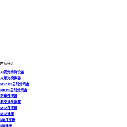
产品分类
AI视觉检测设备
太阳光模拟器
M12 I/O总线分线盒
M8 I/O总线分线盒
防爆连接器
航空插头插座
M12连接器
M12插座
M8连接器
M8插座