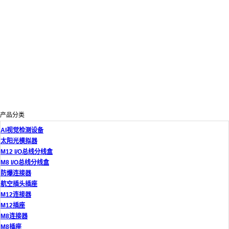
产品分类
AI视觉检测设备
太阳光模拟器
M12 I/O总线分线盒
M8 I/O总线分线盒
防爆连接器
航空插头插座
M12连接器
M12插座
M8连接器
M8插座