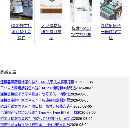
CCD视觉检
大型建材多
高精度电子
标准化AOI
测设备 | 高
维视觉测量
元器件视觉
视觉检测机
速在
系
检
最新文章
连接器屏蔽设计怎么做？EMC抗干扰从屏蔽搭接
2026-08-05
工业以太网连接器怎么选？M12 D编码和X编码选
2026-08-05
连接器接触不良怎么排查？信号丢失、间歇性
2026-08-05
连接器定制厂家怎么选？非标连接器定制流程
2026-08-05
M12分线盒怎么选？端口数、极性、接线方式和
2026-08-05
电磁阀连接器怎么接线？Type A和Type B区别、故
2026-08-05
防水连接器怎么选？IP67和IP68的区别、密封结
2026-08-05
视觉检测设备换型迁移指南：旧模型能复用吗
2026-08-04