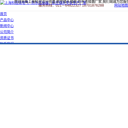
欢迎光临上海科迎法分线盒,航空插头插座,防水连接器厂家,我们竭诚为您服
服务热线：021－64822327 18701876288
网站地图
首页
产品中心
新闻中心
公司简介
资质证书
联系我们