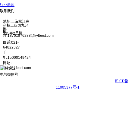
行业新闻
联系我们
地址:上海松江高
科技工业园九泾
路
邮
325弄2号楼
箱:18701876288@kyfbest.com
固话:021-
64822327
手
机:15000149424
网址：
www.kyfbest.com
Copyright © 2017-2026 上海科迎法电气科技有限公司 ICP备案号：
沪ICP备
11005377号-1