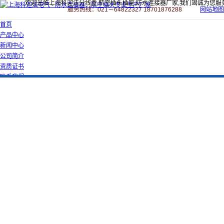
欢迎光临上海科迎法分线盒,航空插头插座,防水连接器厂家,我们竭诚为您服
服务热线：021－64822327 18701876288
网站地图
首页
产品中心
新闻中心
公司简介
资质证书
联系我们