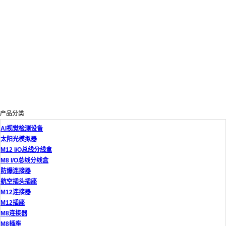
产品分类
AI视觉检测设备
太阳光模拟器
M12 I/O总线分线盒
M8 I/O总线分线盒
防爆连接器
航空插头插座
M12连接器
M12插座
M8连接器
M8插座