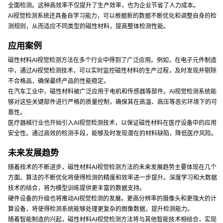
全面检测。这种高效率不仅提升了生产效率，也为企业节省了人力成本。
AI视觉检测系统还具备自学习能力，可以根据新的数据不断优化和调整自身的检
测规则，从而适应不同类型的磁性材料，提高整体检测性能。
应用案例
磁性材料AI视觉检测方法在多个行业中得到了广泛应用。例如，在电子元件制造
中，通过AI视觉检测技术，可以实时监控磁性材料的生产过程，及时发现并剔除
不合格品，确保最终产品的性能稳定。
在汽车工业中，磁性材料被广泛应用于电机和传感器等部件。AI视觉检测系统能
够对这些关键部件进行严格的质量控制，确保其在高温、高压等恶劣环境下的可
靠性。
医疗器械行业也开始引入AI视觉检测技术，以保证磁性材料在医疗设备中的应用
安全性。通过高效的检测手段，能够及时发现潜在的材料缺陷，降低医疗风险。
未来发展趋势
随着技术的不断进步，磁性材料AI视觉检测方法的未来发展趋势主要体现在几个
方面。算法的不断优化将使得检测的精度和效率进一步提升。深度学习和大数据
技术的结合，将为模型训练提供更丰富的数据支持。
硬件设备的升级也将推动AI视觉检测的发展。更高分辨率的摄像头和更强大的计
算设备，将使得检测系统能够处理更复杂的图像数据，提升检测能力。
随着智能制造的兴起，磁性材料AI视觉检测方法将与其他智能技术相结合，实现