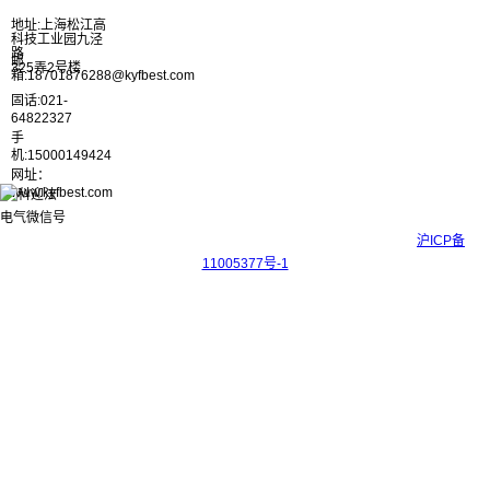
地址:上海松江高
科技工业园九泾
路
邮
325弄2号楼
箱:18701876288@kyfbest.com
固话:021-
64822327
手
机:15000149424
网址：
www.kyfbest.com
Copyright © 2017-2026 上海科迎法电气科技有限公司 ICP备案号：
沪ICP备
11005377号-1