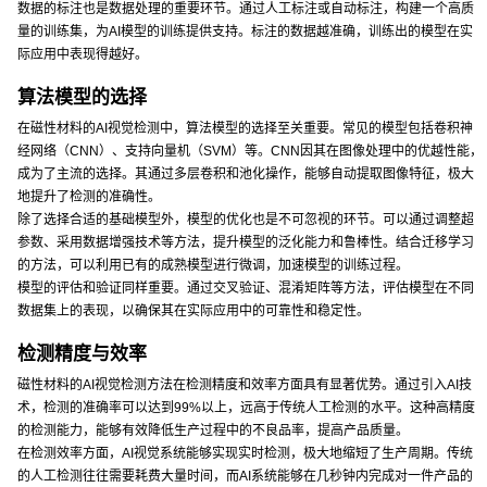
数据的标注也是数据处理的重要环节。通过人工标注或自动标注，构建一个高质
量的训练集，为AI模型的训练提供支持。标注的数据越准确，训练出的模型在实
际应用中表现得越好。
算法模型的选择
在磁性材料的AI视觉检测中，算法模型的选择至关重要。常见的模型包括卷积神
经网络（CNN）、支持向量机（SVM）等。CNN因其在图像处理中的优越性能，
成为了主流的选择。其通过多层卷积和池化操作，能够自动提取图像特征，极大
地提升了检测的准确性。
除了选择合适的基础模型外，模型的优化也是不可忽视的环节。可以通过调整超
参数、采用数据增强技术等方法，提升模型的泛化能力和鲁棒性。结合迁移学习
的方法，可以利用已有的成熟模型进行微调，加速模型的训练过程。
模型的评估和验证同样重要。通过交叉验证、混淆矩阵等方法，评估模型在不同
数据集上的表现，以确保其在实际应用中的可靠性和稳定性。
检测精度与效率
磁性材料的AI视觉检测方法在检测精度和效率方面具有显著优势。通过引入AI技
术，检测的准确率可以达到99%以上，远高于传统人工检测的水平。这种高精度
的检测能力，能够有效降低生产过程中的不良品率，提高产品质量。
在检测效率方面，AI视觉系统能够实现实时检测，极大地缩短了生产周期。传统
的人工检测往往需要耗费大量时间，而AI系统能够在几秒钟内完成对一件产品的