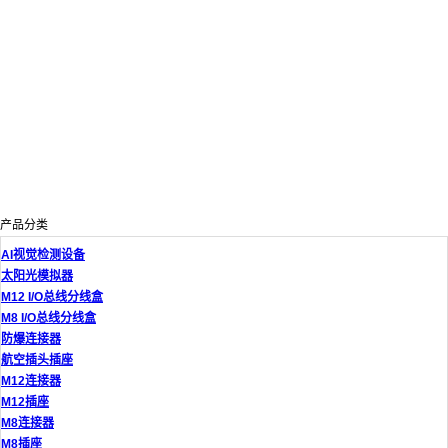
产品分类
AI视觉检测设备
太阳光模拟器
M12 I/O总线分线盒
M8 I/O总线分线盒
防爆连接器
航空插头插座
M12连接器
M12插座
M8连接器
M8插座