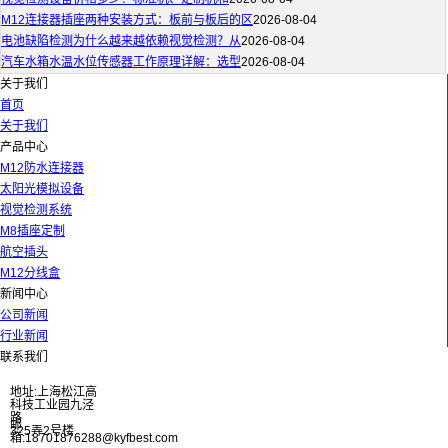
M12连接器插座两种安装方式：板前与板后的区
2026-08-04
电池缺陷检测为什么越来越依赖视觉检测？从
2026-08-04
汽车水箱水温水位传感器工作原理详解：选型
2026-08-04
关于我们
首页
关于我们
产品中心
M12防水连接器
太阳光模拟设备
视觉检测系统
M8插座定制
航空插头
M12分线盒
新闻中心
公司新闻
行业新闻
联系我们
地址:上海松江高
科技工业园九泾
路
邮
325弄2号楼
箱:18701876288@kyfbest.com