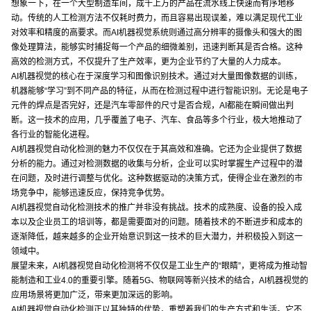
想象一下，在一个大型制造车间，成千上万的产品在流水线上快速而有序地移
动。传统的人工检测方法不仅耗时费力，而且容易出现误差，难以满足现代工业
对效率和精度的高要求。而AI机器视觉系统则通过高分辨率的摄像头和强大的图
像处理算法，能够实时捕捉每一个产品的细微差别，迅速判断其是否合格。这种
高效的检测方式，不仅提升了生产效率，更为企业节约了大量的人力成本。
AI机器视觉的核心在于深度学习和图像识别技术。通过对大量图像数据的训练，
机器能够“学习”到不同产品的特征，从而在检测过程中进行智能识别。无论是电子
元件的焊点是否完好，还是汽车零部件的尺寸是否合规，AI都能在瞬间做出判
断。这一技术的应用，几乎覆盖了电子、汽车、食品等多个行业，极大地推动了
各行业的智能化进程。
AI机器视觉自动化检测的魅力不仅仅在于其高效和准确。它还为企业提供了数据
分析的能力。通过对检测数据的收集与分析，企业可以实时掌握生产过程中的潜
在问题，及时进行调整与优化。这种数据驱动的决策方式，使得企业在激烈的市
场竞争中，能够迅速反应，保持竞争优势。
AI机器视觉自动化检测技术的推广并非没有挑战。技术的成熟度、设备的投入成
本以及企业员工的培训等，都是需要面对的问题。随着技术的不断进步和成本的
逐渐降低，越来越多的企业开始意识到这一技术的巨大潜力，并积极投入到这一
领域中。
展望未来，AI机器视觉自动化检测将不仅仅是工业生产的“眼睛”，更将成为推动智
能制造和工业4.0的重要引擎。随着5G、物联网等新兴技术的结合，AI机器视觉的
应用场景将更加广泛，带来更加深远的影响。
AI机器视觉自动化检测正以其独特的优势，重塑着我们的生产方式和生活。它不