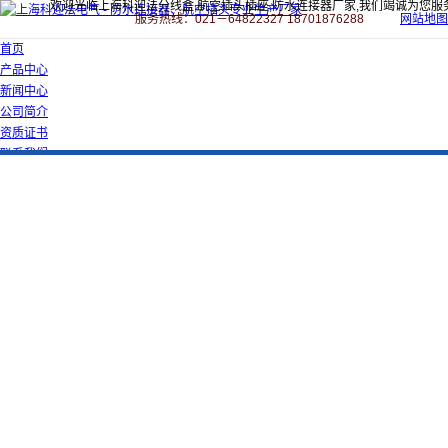
欢迎光临上海科迎法分线盒,航空插头插座,防水连接器厂家,我们竭诚为您服
服务热线：021－64822327 18701876288
网站地图
首页
产品中心
新闻中心
公司简介
资质证书
联系我们