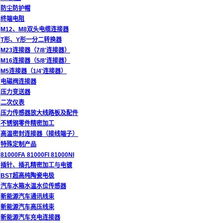
防尘防护帽
终端电阻
M12、M8双头电缆连接器
T形、Y形一分二转换器
M23连接器（7/8'连接器）
M16连接器（5/8'连接器）
M5连接器（1/4'连接器）
电磁阀连接器
压力变送器
二次仪表
压力传感器放大线路板及配件
不锈钢零件精密加工
高温密封连接器（接线端子）
特殊定制产品
81000FA 81000FI 81000NI
插针、插孔精密加工与电镀
BST超高纯陶瓷电极
汽车水箱水温水位传感器
新能源汽车通讯线束
新能源汽车高压线束
新能源汽车充电连接器