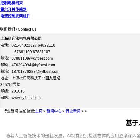
控制电机线束
霍尔开关传感器
电液控制支架组件
联系我们 / Contact Us
上海科迎法电气有限公司
电话：021-64822327 64822118
67881109 67881107
邮箱：67881109@kyfbest.com
邮箱：476294094@kyfbest.com
邮箱：18701876288@kyfbest.com
地址：上海松江高科技工业园九泾路
325弄2号楼
邮编：201615
网站：www.kyfbest.com
行业新闻
当前位置:
主页
>
新闻中心
>
行业新闻
> >
基于
随着人工智能技术的迅猛发展，AI视觉识别检测物体的应用逐渐深入