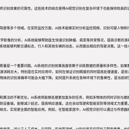
终识别效果的可靠性。这些技术的结合使得AI视觉识别在复杂环境下也能保持较高的
动驾驶等多个领域。在安防监控方面，AI技术能够实时分析监控视频，识别可疑人物
等医学影像的分析，AI系统能够帮助医生快速识别肿瘤、病变等异常情况，提高诊断的
驶系统能够判断交通标志、行人和其他车辆的动态，从而做出相应的驾驶决策。这一技
据质量是一个重要问题。AI系统的识别效果高度依赖于训练数据的质量和多样性，如
源消耗巨大，特别是在实时应用中，如何在保证识别精度的同时提高处理速度，是技
物体的识别准确率可能会大幅下降。如何提升系统在各种环境下的鲁棒性，是当前研
升和算法的不断优化，AI系统将能够处理更加复杂的任务，例如多物体的同时识别与
移到设备端，能够减少延迟，提高响应速度。这在自动驾驶和智能安防等领域尤为重要
相结合，实现更全面的智能应用。例如，在智能家居中，AI视觉识别可以通过与传感器