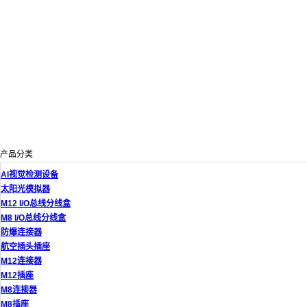
产品分类
AI视觉检测设备
太阳光模拟器
M12 I/O总线分线盒
M8 I/O总线分线盒
防爆连接器
航空插头插座
M12连接器
M12插座
M8连接器
M8插座