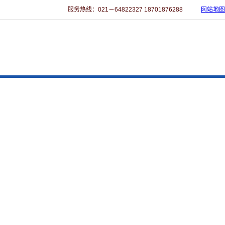
服务热线：021－64822327 18701876288
网站地图