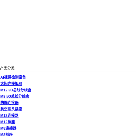
产品分类
AI视觉检测设备
太阳光模拟器
M12 I/O总线分线盒
M8 I/O总线分线盒
防爆连接器
航空插头插座
M12连接器
M12插座
M8连接器
M8插座