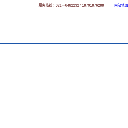
服务热线：021－64822327 18701876288
网站地图