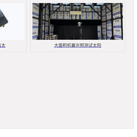
直太
大面积机翼光照测试太阳