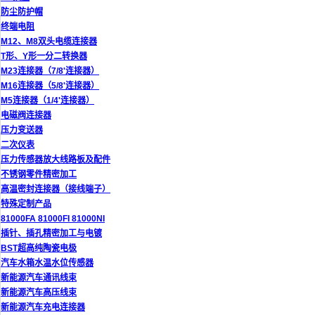
防尘防护帽
终端电阻
M12、M8双头电缆连接器
T形、Y形一分二转换器
M23连接器（7/8'连接器）
M16连接器（5/8'连接器）
M5连接器（1/4'连接器）
电磁阀连接器
压力变送器
二次仪表
压力传感器放大线路板及配件
不锈钢零件精密加工
高温密封连接器（接线端子）
特殊定制产品
81000FA 81000FI 81000NI
插针、插孔精密加工与电镀
BST超高纯陶瓷电极
汽车水箱水温水位传感器
新能源汽车通讯线束
新能源汽车高压线束
新能源汽车充电连接器