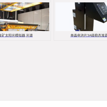
钛矿太阳光模拟器,光谱
单晶电池片3A级稳态准