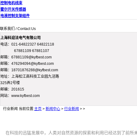
控制电机线束
霍尔开关传感器
电液控制支架组件
联系我们 / Contact Us
上海科迎法电气有限公司
电话：021-64822327 64822118
67881109 67881107
邮箱：67881109@kyfbest.com
邮箱：476294094@kyfbest.com
邮箱：18701876288@kyfbest.com
地址：上海松江高科技工业园九泾路
325弄2号楼
邮编：201615
网站：www.kyfbest.com
行业新闻
当前位置:
主页
>
新闻中心
>
行业新闻
> >
在科技的迅猛发展中，人类对自然资源的探索和利用已经达到了前所