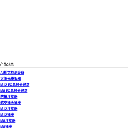
产品分类
AI视觉检测设备
太阳光模拟器
M12 I/O总线分线盒
M8 I/O总线分线盒
防爆连接器
航空插头插座
M12连接器
M12插座
M8连接器
M8插座