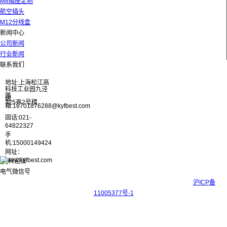
M8插座定制
航空插头
M12分线盒
新闻中心
公司新闻
行业新闻
联系我们
地址:上海松江高
科技工业园九泾
路
邮
325弄2号楼
箱:18701876288@kyfbest.com
固话:021-
64822327
手
机:15000149424
网址：
www.kyfbest.com
Copyright © 2017-2026 上海科迎法电气科技有限公司 ICP备案号：
沪ICP备
11005377号-1