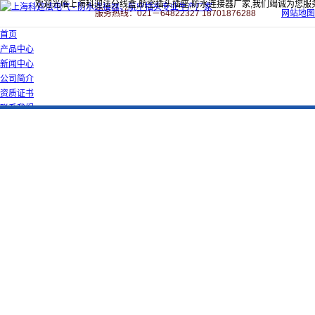
欢迎光临上海科迎法分线盒,航空插头插座,防水连接器厂家,我们竭诚为您服
服务热线：021－64822327 18701876288
网站地图
首页
产品中心
新闻中心
公司简介
资质证书
联系我们