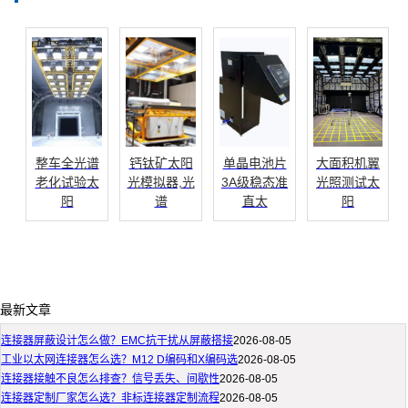
整车全光谱
钙钛矿太阳
单晶电池片
大面积机翼
老化试验太
光模拟器,光
3A级稳态准
光照测试太
阳
谱
直太
阳
最新文章
连接器屏蔽设计怎么做？EMC抗干扰从屏蔽搭接
2026-08-05
工业以太网连接器怎么选？M12 D编码和X编码选
2026-08-05
连接器接触不良怎么排查？信号丢失、间歇性
2026-08-05
连接器定制厂家怎么选？非标连接器定制流程
2026-08-05