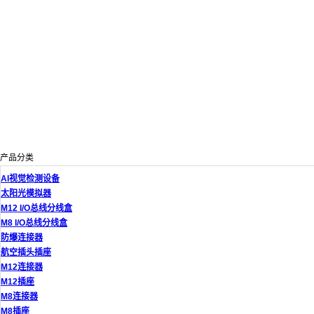
产品分类
AI视觉检测设备
太阳光模拟器
M12 I/O总线分线盒
M8 I/O总线分线盒
防爆连接器
航空插头插座
M12连接器
M12插座
M8连接器
M8插座