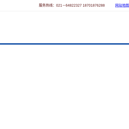
服务热线：021－64822327 18701876288
网站地图