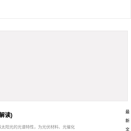
最
解读)
新
拟太阳光的光谱特性，为光伏材料、光催化
文