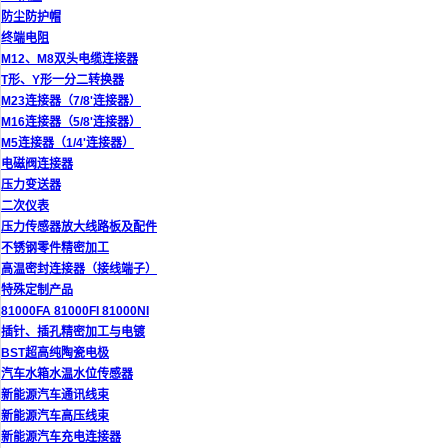
防尘防护帽
终端电阻
M12、M8双头电缆连接器
T形、Y形一分二转换器
M23连接器（7/8'连接器）
M16连接器（5/8'连接器）
M5连接器（1/4'连接器）
电磁阀连接器
压力变送器
二次仪表
压力传感器放大线路板及配件
不锈钢零件精密加工
高温密封连接器（接线端子）
特殊定制产品
81000FA 81000FI 81000NI
插针、插孔精密加工与电镀
BST超高纯陶瓷电极
汽车水箱水温水位传感器
新能源汽车通讯线束
新能源汽车高压线束
新能源汽车充电连接器