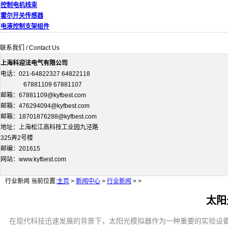
控制电机线束
霍尔开关传感器
电液控制支架组件
联系我们 / Contact Us
上海科迎法电气有限公司
电话：021-64822327 64822118
67881109 67881107
邮箱：67881109@kyfbest.com
邮箱：476294094@kyfbest.com
邮箱：18701876288@kyfbest.com
地址：上海松江高科技工业园九泾路
325弄2号楼
邮编：201615
网站：www.kyfbest.com
行业新闻
当前位置:
主页
>
新闻中心
>
行业新闻
> >
太阳
在现代科技迅速发展的背景下，太阳光模拟器作为一种重要的实验设