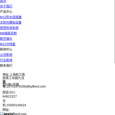
首页
关于我们
产品中心
M12防水连接器
太阳光模拟设备
视觉检测系统
M8插座定制
航空插头
M12分线盒
新闻中心
公司新闻
行业新闻
联系我们
地址:上海松江高
科技工业园九泾
路
邮
325弄2号楼
箱:18701876288@kyfbest.com
固话:021-
64822327
手
机:15000149424
网址：
www.kyfbest.com