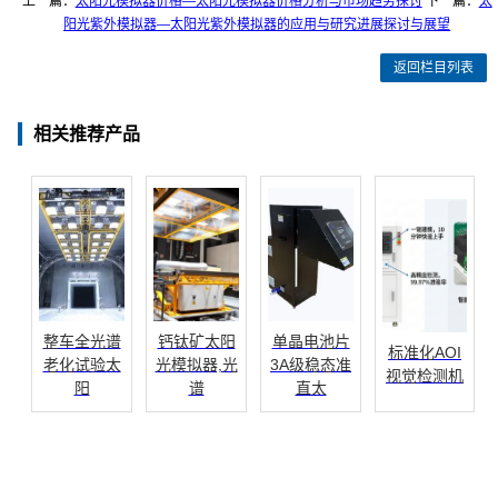
上一篇：
太阳光模拟器价格—太阳光模拟器价格分析与市场趋势探讨
下一篇：
太
阳光紫外模拟器—太阳光紫外模拟器的应用与研究进展探讨与展望
返回栏目列表
相关推荐产品
整车全光谱
钙钛矿太阳
单晶电池片
标准化AOI
老化试验太
光模拟器,光
3A级稳态准
视觉检测机
阳
谱
直太