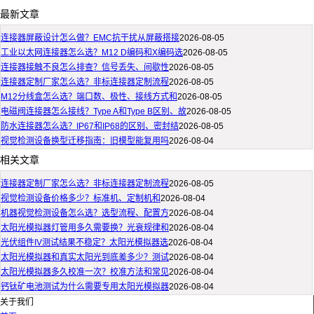
最新文章
连接器屏蔽设计怎么做？EMC抗干扰从屏蔽搭接
2026-08-05
工业以太网连接器怎么选？M12 D编码和X编码选
2026-08-05
连接器接触不良怎么排查？信号丢失、间歇性
2026-08-05
连接器定制厂家怎么选？非标连接器定制流程
2026-08-05
M12分线盒怎么选？端口数、极性、接线方式和
2026-08-05
电磁阀连接器怎么接线？Type A和Type B区别、故
2026-08-05
防水连接器怎么选？IP67和IP68的区别、密封结
2026-08-05
视觉检测设备换型迁移指南：旧模型能复用吗
2026-08-04
相关文章
连接器定制厂家怎么选？非标连接器定制流程
2026-08-05
视觉检测设备价格多少？标准机、定制机和
2026-08-04
机器视觉检测设备怎么选？选型流程、配置方
2026-08-04
太阳光模拟器灯管用多久需要换？光衰规律和
2026-08-04
光伏组件IV测试结果不稳定？太阳光模拟器选
2026-08-04
太阳光模拟器和真实太阳光到底差多少？测试
2026-08-04
太阳光模拟器多久校准一次？校准方法和常见
2026-08-04
钙钛矿电池测试为什么需要专用太阳光模拟器
2026-08-04
关于我们