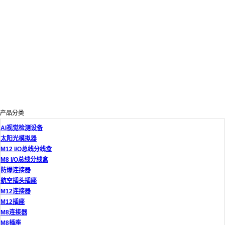
产品分类
AI视觉检测设备
太阳光模拟器
M12 I/O总线分线盒
M8 I/O总线分线盒
防爆连接器
航空插头插座
M12连接器
M12插座
M8连接器
M8插座