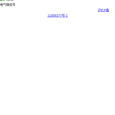
Copyright © 2017-2026 上海科迎法电气科技有限公司 ICP备案号：
沪ICP备
11005377号-1