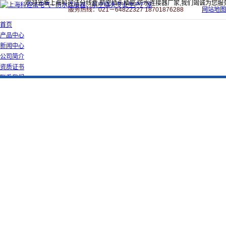
欢迎光临上海科迎法分线盒,航空插头插座,防水连接器厂家,我们竭诚为您服
服务热线：021－64822327 18701876288
网站地图
首页
产品中心
新闻中心
公司简介
资质证书
联系我们