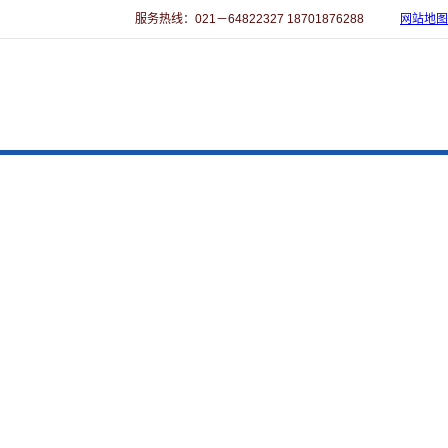
服务热线：021－64822327 18701876288
网站地图