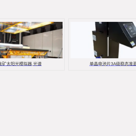
钛矿太阳光模拟器,光谱
单晶电池片3A级稳态准