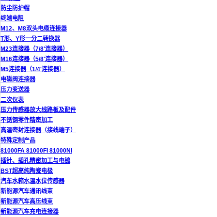
防尘防护帽
终端电阻
M12、M8双头电缆连接器
T形、Y形一分二转换器
M23连接器（7/8'连接器）
M16连接器（5/8'连接器）
M5连接器（1/4'连接器）
电磁阀连接器
压力变送器
二次仪表
压力传感器放大线路板及配件
不锈钢零件精密加工
高温密封连接器（接线端子）
特殊定制产品
81000FA 81000FI 81000NI
插针、插孔精密加工与电镀
BST超高纯陶瓷电极
汽车水箱水温水位传感器
新能源汽车通讯线束
新能源汽车高压线束
新能源汽车充电连接器