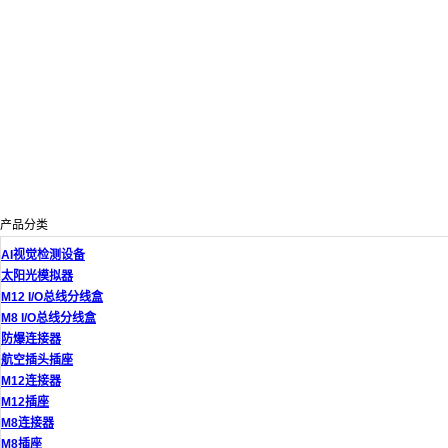
产品分类
AI视觉检测设备
太阳光模拟器
M12 I/O总线分线盒
M8 I/O总线分线盒
防爆连接器
航空插头插座
M12连接器
M12插座
M8连接器
M8插座