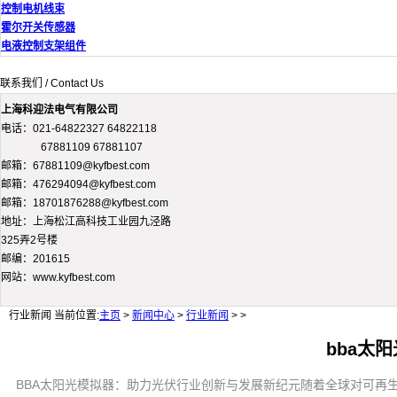
控制电机线束
霍尔开关传感器
电液控制支架组件
联系我们 / Contact Us
上海科迎法电气有限公司
电话：021-64822327 64822118
67881109 67881107
邮箱：67881109@kyfbest.com
邮箱：476294094@kyfbest.com
邮箱：18701876288@kyfbest.com
地址：上海松江高科技工业园九泾路
325弄2号楼
邮编：201615
网站：www.kyfbest.com
行业新闻
当前位置:
主页
>
新闻中心
>
行业新闻
> >
bba太
BBA太阳光模拟器：助力光伏行业创新与发展新纪元随着全球对可再