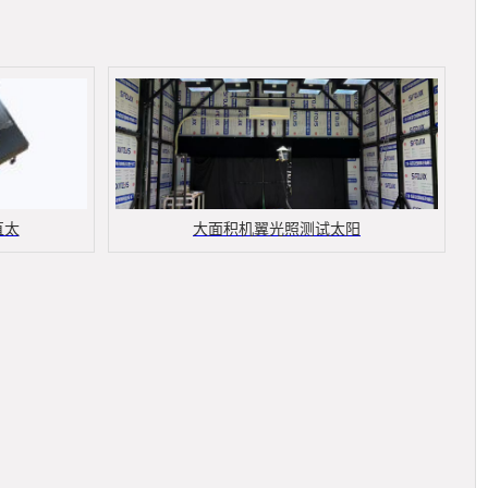
直太
大面积机翼光照测试太阳