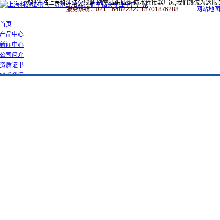
欢迎光临上海科迎法分线盒,航空插头插座,防水连接器厂家,我们竭诚为您服
服务热线：021－64822327 18701876288
网站地图
首页
产品中心
新闻中心
公司简介
资质证书
联系我们