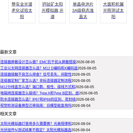
整车全光谱
钙钛矿太阳
单晶电池片
大面积机翼
老化试验太
光模拟器,光
3A级稳态准
光照测试太
阳
谱
直太
阳
最新文章
连接器屏蔽设计怎么做？EMC抗干扰从屏蔽搭接
2026-08-05
工业以太网连接器怎么选？M12 D编码和X编码选
2026-08-05
连接器接触不良怎么排查？信号丢失、间歇性
2026-08-05
连接器定制厂家怎么选？非标连接器定制流程
2026-08-05
M12分线盒怎么选？端口数、极性、接线方式和
2026-08-05
电磁阀连接器怎么接线？Type A和Type B区别、故
2026-08-05
防水连接器怎么选？IP67和IP68的区别、密封结
2026-08-05
视觉检测设备换型迁移指南：旧模型能复用吗
2026-08-04
相关文章
太阳光模拟器灯管用多久需要换？光衰规律和
2026-08-04
光伏组件IV测试结果不稳定？太阳光模拟器选
2026-08-04