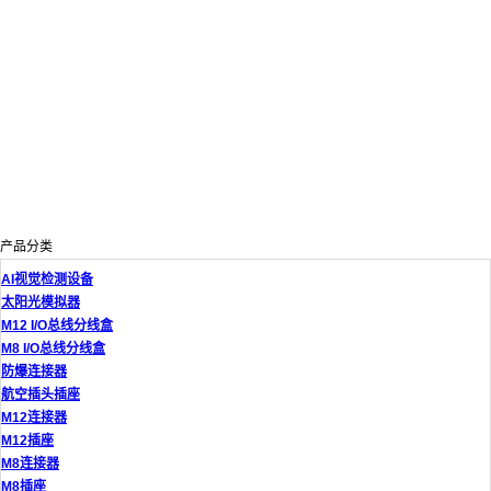
产品分类
AI视觉检测设备
太阳光模拟器
M12 I/O总线分线盒
M8 I/O总线分线盒
防爆连接器
航空插头插座
M12连接器
M12插座
M8连接器
M8插座