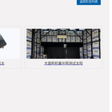
返回栏目列表
直太
大面积机翼光照测试太阳