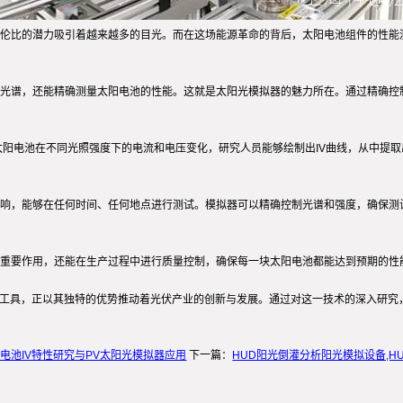
伦比的潜力吸引着越来越多的目光。而在这场能源革命的背后，太阳电池组件的性能
光谱，还能精确测量太阳电池的性能。这就是太阳光模拟器的魅力所在。通过精确控制
析太阳电池在不同光照强度下的电流和电压变化，研究人员能够绘制出IV曲线，从中提
响，能够在任何时间、任何地点进行测试。模拟器可以精确控制光谱和强度，确保测
重要作用，还能在生产过程中进行质量控制，确保每一块太阳电池都能达到预期的性
要工具，正以其独特的优势推动着光伏产业的创新与发展。通过对这一技术的深入研究
能电池IV特性研究与PV太阳光模拟器应用
下一篇：
HUD阳光倒灌分析阳光模拟设备,