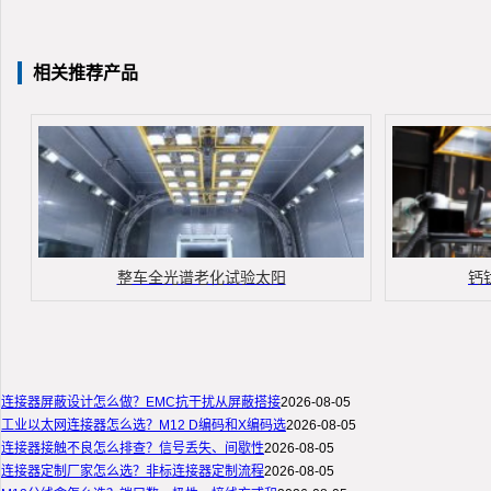
相关推荐产品
整车全光谱老化试验太阳
钙
连接器屏蔽设计怎么做？EMC抗干扰从屏蔽搭接
2026-08-05
工业以太网连接器怎么选？M12 D编码和X编码选
2026-08-05
连接器接触不良怎么排查？信号丢失、间歇性
2026-08-05
连接器定制厂家怎么选？非标连接器定制流程
2026-08-05