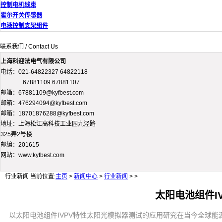
控制电机线束
霍尔开关传感器
电液控制支架组件
联系我们 / Contact Us
上海科迎法电气有限公司
电话：021-64822327 64822118
67881109 67881107
邮箱：67881109@kyfbest.com
邮箱：476294094@kyfbest.com
邮箱：18701876288@kyfbest.com
地址：上海松江高科技工业园九泾路
325弄2号楼
邮编：201615
网站：www.kyfbest.com
行业新闻
当前位置:
主页
>
新闻中心
>
行业新闻
> >
太阳电池组件I
以太阳电池组件IVPV特性太阳光模拟器测试的应用研究在当今全球