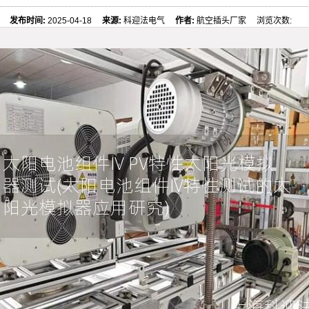
发布时间:
2025-04-18
来源:
科迎法电气
作者:
航空插头厂家 浏览次数: