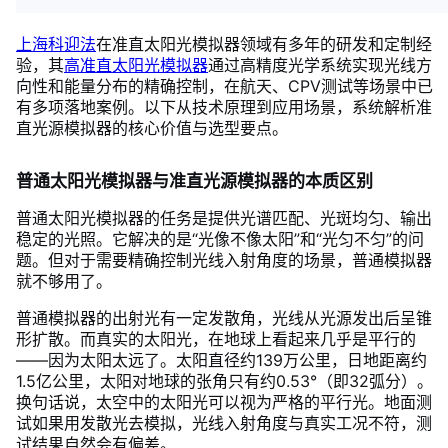
上海科迎法
在准直太阳光模拟器领域有多年的研发和定制经
验，其
高准直太阳光模拟器
通过高精度光学系统实现光线方
向性和能量分布的精确控制，在航天、CPV测试等场景中已
有多项落地案例。以下从技术原理到应用场景，系统解析准
直光源模拟器的核心价值与选型要点。
普通太阳光模拟器与准直光源模拟器的本质区别
普通太阳光模拟器的任务是提供光谱匹配、光斑均匀、输出
稳定的光照。它解决的是“光像不像太阳”和“光匀不匀”的问
题。但对于需要精确控制光线入射角度的场景，普通模拟器
就不够用了。
普通模拟器的出射光有一定发散角，光线从光源发出后呈锥
形扩散。而真实的太阳光，在地球上看起来几乎是平行的
——因为太阳太远了。太阳直径约139万公里，日地距离约
1.5亿公里，太阳对地球的张角只有约0.53°（即32弧分）。
换句话说，太空中的太阳光可以视为严格的平行光。地面测
试如果用发散光去模拟，光线入射角度与真实工况不符，测
试结果自然会有偏差。