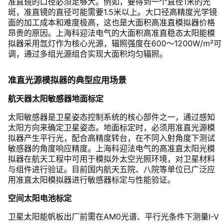
准直镜的口径必须足够大。例如，要得到一个直径1米的光
斑，准直镜的直径可能需要1.5米以上。大口径高精度光学镜
面的加工成本和难度极高，这也是大面积高准直模拟器价格
昂贵的原因。上海科迎法电气的大面积高准直稳态太阳能模
拟器采用氙灯作为核心光源，辐照强度在600～1200W/m²可
调，通过多组光源组合实现大面积均匀辐照。
准直光源模拟器的典型应用场景
航天器太阳敏感器地面标定
太阳敏感器是卫星姿态控制系统的核心部件之一，通过感知
太阳方向来确定卫星姿态。地面标定时，必须用准直光源模
拟器产生平行光，配合高精度转台，在不同入射角度下测试
敏感器的角度响应精度。上海科迎法电气的高准直太阳光模
拟器在航天工程中可用于模拟外太空光照环境，对卫星材料
与组件进行验证。目前国内航天五院、八院等单位已广泛应
用准直太阳模拟器进行敏感器标定与性能验证。
空间太阳电池标定
卫星太阳能帆板出厂前需在AM0光谱、平行光条件下测量I-V