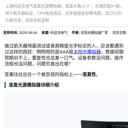
上海科迎法电气准直光源模拟器，准直半角≤2.5°，光谱匹配A+级，
用于航天器标定、CPV电池测试、光学遥感定标等场景。氙灯/LED
方案可选，支持非标定制
发布时间:
2026-08-04
来源:
科迎法电气
作者:
太阳光模拟器厂家 浏览次数:
做过航天器地面测试或者高精度光学标定的人，应该都遇到
过这样的困扰：明明用的是AAA级
太阳光模拟器
，数据却跟
预期对不上，重复性也总差一口气。设备参数没问题，操作
流程也没问题，问题究竟出在哪？
答案往往出在一个被忽视的指标上——
准直性
。
准直光源模拟器详细介绍