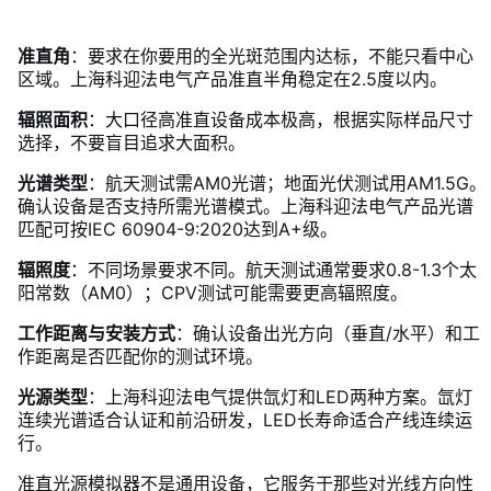
准直角
：要求在你要用的全光斑范围内达标，不能只看中心
区域。上海科迎法电气产品准直半角稳定在2.5度以内。
辐照面积
：大口径高准直设备成本极高，根据实际样品尺寸
选择，不要盲目追求大面积。
光谱类型
：航天测试需AM0光谱；地面光伏测试用AM1.5G。
确认设备是否支持所需光谱模式。上海科迎法电气产品光谱
匹配可按IEC 60904-9:2020达到A+级。
辐照度
：不同场景要求不同。航天测试通常要求0.8-1.3个太
阳常数（AM0）；CPV测试可能需要更高辐照度。
工作距离与安装方式
：确认设备出光方向（垂直/水平）和工
作距离是否匹配你的测试环境。
光源类型
：上海科迎法电气提供氙灯和LED两种方案。氙灯
连续光谱适合认证和前沿研发，LED长寿命适合产线连续运
行。
准直光源模拟器不是通用设备，它服务于那些对光线方向性