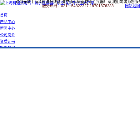
欢迎光临上海科迎法分线盒,航空插头插座,防水连接器厂家,我们竭诚为您服
服务热线：021－64822327 18701876288
网站地图
首页
产品中心
新闻中心
公司简介
资质证书
联系我们