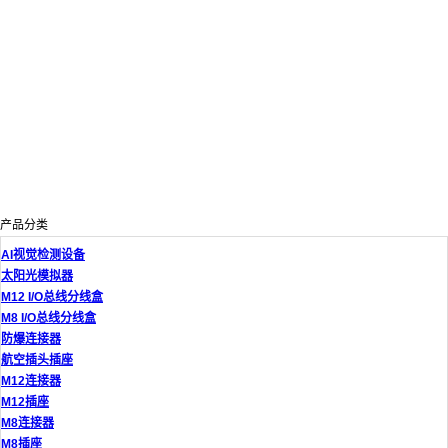
产品分类
AI视觉检测设备
太阳光模拟器
M12 I/O总线分线盒
M8 I/O总线分线盒
防爆连接器
航空插头插座
M12连接器
M12插座
M8连接器
M8插座