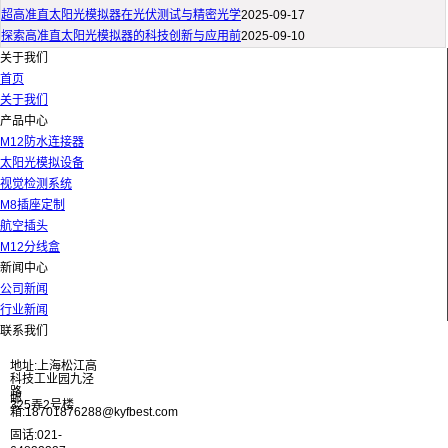
超高准直太阳光模拟器在光伏测试与精密光学
2025-09-17
探索高准直太阳光模拟器的科技创新与应用前
2025-09-10
关于我们
首页
关于我们
产品中心
M12防水连接器
太阳光模拟设备
视觉检测系统
M8插座定制
航空插头
M12分线盒
新闻中心
公司新闻
行业新闻
联系我们
地址:上海松江高
科技工业园九泾
路
邮
325弄2号楼
箱:18701876288@kyfbest.com
固话:021-